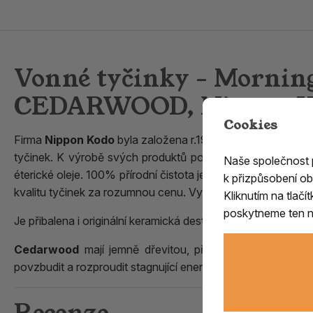
Vonné tyčinky - Mornin
CEDARWOOD, Nippon Ko
Cookies
Firma
Nippon Kodo
byla založena r.1965 a reprezentuje m
tyčinek. K výrobě svých produktů používá velmi kvalitní su
Naše společnost
éterické oleje. 100% přírodní čistota je samozřejmostí. Řad
k přizpůsobení ob
kvalitu tyčinek za rozumnou cenu. Vyznačují se jemnou a ne
Kliknutím na tlač
poskytneme ten ne
Je přibalena i originální keramická destička s otvorem na jeji
Cedarwood
mají jemně dřevitou, příjemně čerstvou vůni
povzbudit a rozproudit stagnující energii.