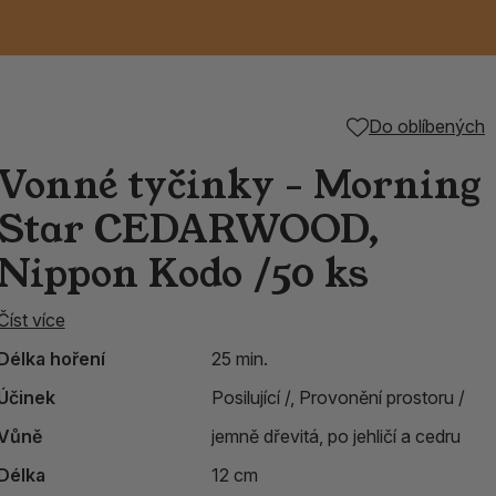
Keramické RAKU
Vonné tyčinky z
Kouřící panáčci na
Příslušenství k
Do oblíbených
é
nice
die
TIK
Svazky
Řecké chrámové
Tuhé mýdlo ALEPPO
Svíce
kadidelnice
Japonska
františky
tibetským mísám
Vonné tyčinky - Morning
Orientální kovové
Star CEDARWOOD,
lucerny
Nippon Kodo /50 ks
Číst více
Délka hoření
25 min.
Účinek
Posilující /,
Provonění prostoru /
Vůně
jemně dřevitá, po jehličí a cedru
Délka
12 cm