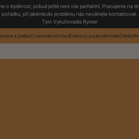
 o trpělivost, pokud ještě není vše perfektní. Pracujeme na do
pořádku, při jakémkoliv problému nás neváhejte kontaktovat.
Tým Vykuřovadla Rymer
prava a platba
O nás
Velkoobchod
Dárkový poukaz
Kontakt
Články
No