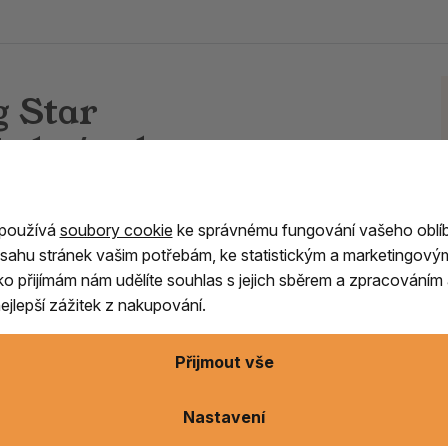
g Star
do /50 ks
odernější pojetí ve výrobě japonských vonných
roviny, jako jsou vonná dřeva, byliny, květy a
 používá
soubory cookie
ke správnému fungování vašeho oblí
a tyčinek Morning Star přestavuje velmi dobrou
sahu stránek vašim potřebám, ke statistickým a marketingový
vtíravou vůní.
ítko přijímám nám udělíte souhlas s jejich sběrem a zpracování
jlepší zážitek z nakupování.
ch pálení.
 po jehličí a cedrovém dřevu, dokáží posílit,
Přijmout vše
Nastavení