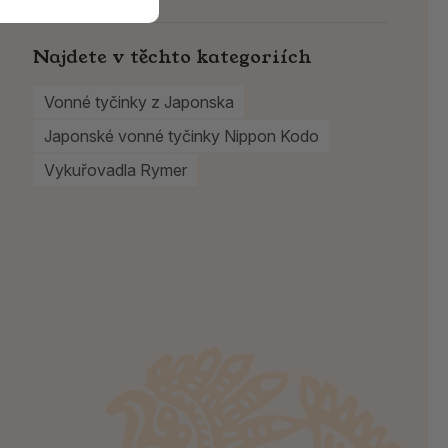
Najdete v těchto kategoriích
Vonné tyčinky z Japonska
Japonské vonné tyčinky Nippon Kodo
Vykuřovadla Rymer