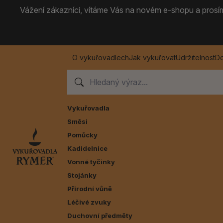
Vážení zákazníci, vítáme Vás na novém e-shopu a prosíme
O vykuřovadlech
Jak vykuřovat
Udržitelnost
Do
Vykuřovadla
Směsi
Pomůcky
Kadidelnice
Vonné tyčinky
Stojánky
Přírodní vůně
Léčivé zvuky
Duchovní předměty