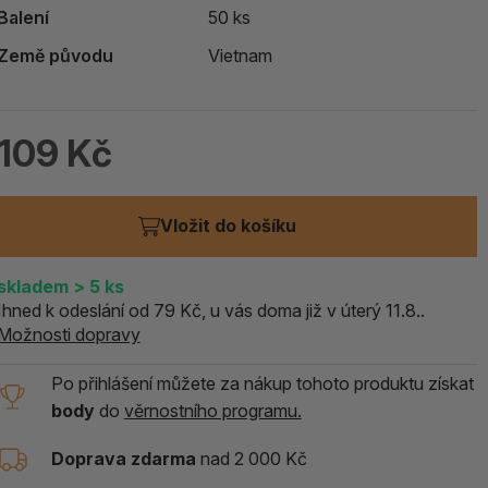
Balení
50 ks
ALOE PRAVÁ (Aloe vera)
Země původu
Vietnam
119 Kč
skladem > 5 ks
109 Kč
Vložit do košíku
skladem
> 5
ks
Ihned k odeslání od 79 Kč, u vás doma již v úterý 11.8..
Možnosti dopravy
Po přihlášení můžete za nákup tohoto produktu získat
body
do
věrnostního programu.
Doprava zdarma
nad 2 000 Kč