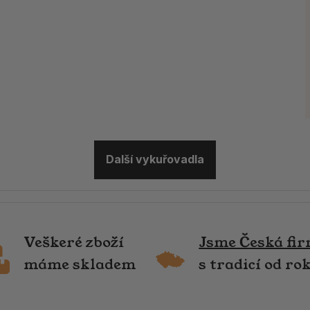
Další vykuřovadla
Veškeré zboží
Jsme Česká fi
máme skladem
s tradicí od ro