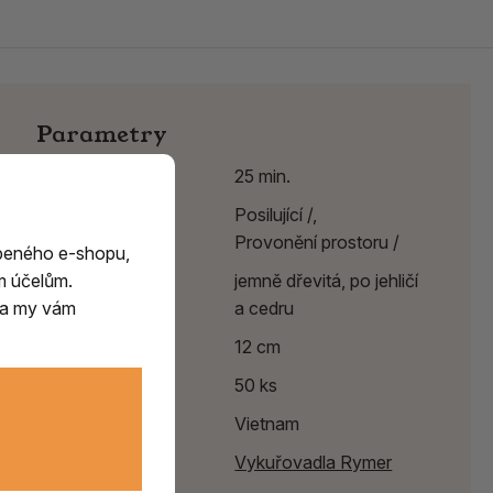
Parametry
Délka hoření
25 min.
Účinek
Posilující /,
Provonění prostoru /
beného e-shopu,
m účelům.
Vůně
jemně dřevitá, po jehličí
m a my vám
a cedru
Délka
12 cm
Balení
50 ks
Země původu
Vietnam
Výrobce:
Vykuřovadla Rymer