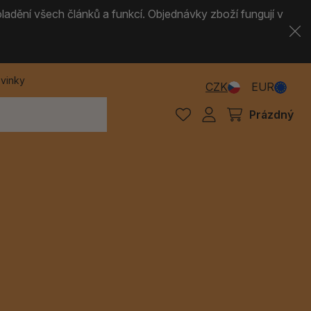
ladění všech článků a funkcí. Objednávky zboží fungují v
vinky
CZK
EUR
Prázdný