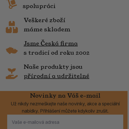
spolupráci
Veškeré zboží
máme skladem
Jsme Česká firma
s tradicí od roku 2002
Naše produkty jsou
přírodní a udržitelné
Novinky na Váš e-mail
Už nikdy nezmeškejte naše novinky, akce a speciální
nabídky. Přihlášení můžete kdykoliv zrušit.