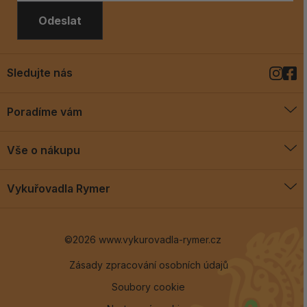
Odeslat
Sledujte nás
Poradíme vám
O vykuřovadlech
Vše o nákupu
Jak vykuřovat
Doprava a platba
Blog
Vykuřovadla Rymer
Obchodní podmínky
Vykuřovadla Rymer
Výměny a vrácení
©2026 www.vykurovadla-rymer.cz
O nás
Věrnostní program
Velkoobchod
Zásady zpracování osobních údajů
Soubory cookie
Kontakt