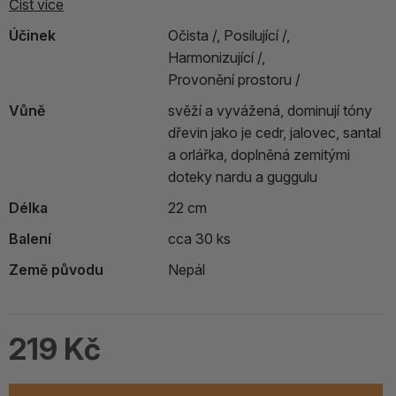
Číst více
Účinek
Očista /,
Posilující /,
Harmonizující /,
Provonění prostoru /
Vůně
svěží a vyvážená, dominují tóny
dřevin jako je cedr, jalovec, santal
a orlářka, doplněná zemitými
doteky nardu a guggulu
Délka
22 cm
Balení
cca 30 ks
Země původu
Nepál
219 Kč