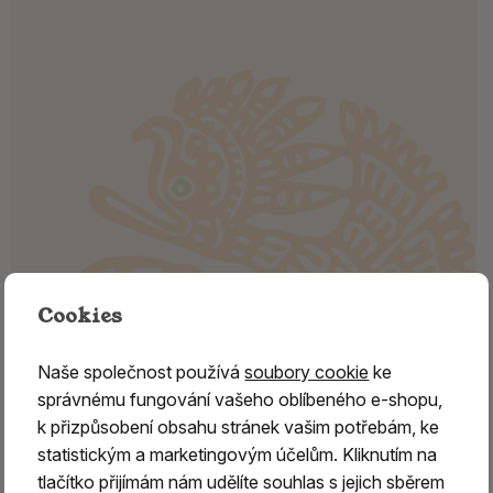
Cookies
Naše společnost používá
soubory cookie
ke
správnému fungování vašeho oblíbeného e-shopu,
Vonné tyčinky - MAYAPUR -
k přizpůsobení obsahu stránek vašim potřebám, ke
nagchampa supreme
statistickým a marketingovým účelům. Kliknutím na
tlačítko přijímám nám udělíte souhlas s jejich sběrem
Nabízíme vám
kvalitní tyčinky indického typu, ručně