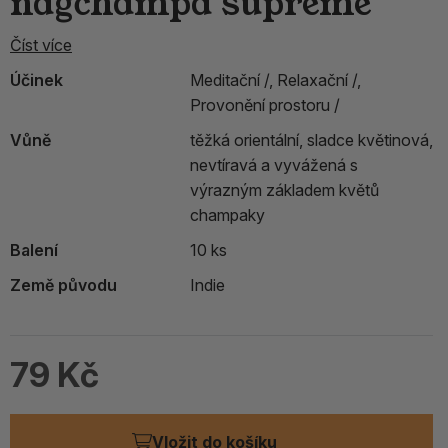
nagchampa supreme
Číst více
Účinek
Meditační /,
Relaxační /,
Provonění prostoru /
Vůně
těžká orientální, sladce květinová,
nevtíravá a vyvážená s
výrazným základem květů
champaky
Balení
10 ks
Země původu
Indie
79 Kč
Vložit do košíku