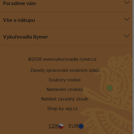
Poradíme vám
O vykuřovadlech
Vše o nákupu
Jak vykuřovat
Doprava a platba
Blog
Vykuřovadla Rymer
Obchodní podmínky
Vykuřovadla Rymer
Výměny a vrácení
©2026 www.vykurovadla-rymer.cz
O nás
Věrnostní program
Velkoobchod
Zásady zpracování osobních údajů
Soubory cookie
Kontakt
Nastavení cookies
Nahlásit závadný obsah
Shop by
wpj.cz
CZK
EUR