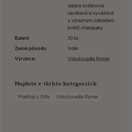
sladce květinová,
nevtíravá a vyvážená
s výrazným základem
květů champaky
Balení
10 ks
Země původu
Indie
Výrobce:
Vykuřovadla Rymer
Najdete v těchto kategoriích
Prabhuji´s Gifts
Vykuřovadla Rymer