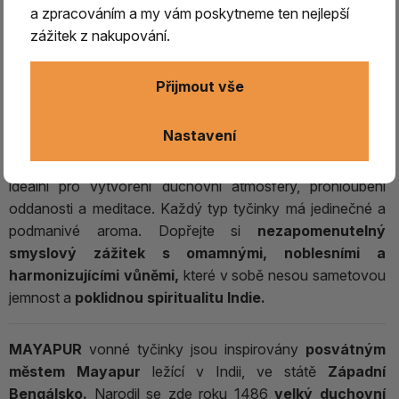
a zpracováním a my vám poskytneme ten nejlepší
vyráběné firmou Prabhuji’s Gifts.
Tyto jedinečné vonné
zážitek z nakupování.
tyčinky jsou
pečlivě připraveny podle starodávných
receptur
z vybraných bylin, květů, pryskyřic, přírodních
esenciálních olejů a čistého santalového dřeva.
To vše se
Přijmout vše
zárukou 100% přírodního složení, s respektem k
přírodě i lidské práci.
Nastavení
Jedná se o jednu z 24 vůní v
kolekci tyčinek Devotion
,
ideální pro vytvoření duchovní atmosféry, prohloubení
oddanosti a meditace. Každý typ tyčinky má jedinečné a
podmanivé aroma. Dopřejte si
nezapomenutelný
smyslový zážitek s omamnými, noblesními a
harmonizujícími vůněmi,
které v sobě nesou sametovou
jemnost a
poklidnou spiritualitu Indie.
MAYAPUR
vonné tyčinky jsou inspirovány
posvátným
městem
Mayapur
ležící v Indii, ve státě
Západní
Bengálsko.
Narodil se zde roku 1486
velký duchovní