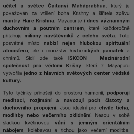
učitel a světec Čaitanyi Maháprabhua
, který je
považován za vtělení boha Krishny a šiřitele zpěvu
mantry Hare Krishna
. Mayapur je i
dnes významným
duchovním a poutním centrem
, které každoročně
přitahuje
miliony návštěvníků z celého světa
. Toto
posvátné místo
nabízí nejen hlubokou spirituální
atmosféru
, ale i množství
historických památek
a
chrámů. Sídlí zde také
ISKCON – Mezinárodní
společnost pro vědomí Krišny
, která z Mayapuru
vytvořila
jedno z hlavních světových center
védské
kultury.
Tyto tyčinky přinášejí do prostoru harmonii,
podporují
meditaci, rozjímání a navozují pocit čistoty a
duchovního propojení.
Jsou ideální pro
chvíle ticha,
modlitby nebo večerního zklidnění
. Nesou v sobě
sladkou květinovou
vůni s jemným orientálním
nábojem
, kolébavou a tichou jako večerní modlitba.