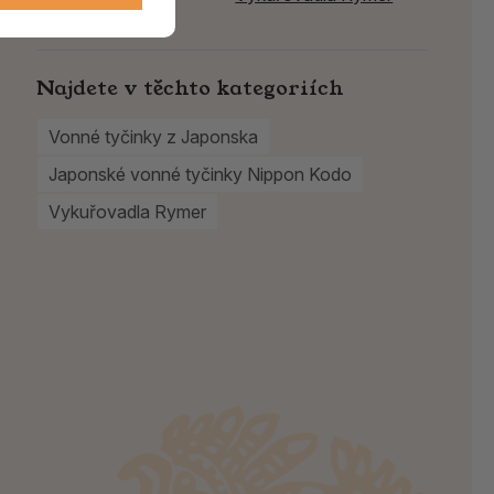
Najdete v těchto kategoriích
Vonné tyčinky z Japonska
Japonské vonné tyčinky Nippon Kodo
Vykuřovadla Rymer