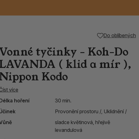
Keramické RAKU
Vonné tyčinky z
Kouřící panáčci na
Příslušenství k
Do oblíbených
nice
die
TIK
Svazky
Řecké chrámové
Tuhé mýdlo ALEPPO
Svíce
kadidelnice
Japonska
františky
tibetským mísám
Vonné tyčinky - Koh-Do
Orientální kovové
LAVANDA ( klid a mír ),
lucerny
Nippon Kodo
Číst více
Délka hoření
30 min.
Účinek
Provonění prostoru /,
Uklidnění /
Vůně
sladce květinová, hřejivě
levandulová