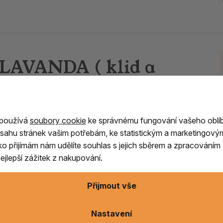
 LAVANDA ( klid a
uřovadla. Tato perfektní kolekce představuje
 používá
soubory cookie
ke správnému fungování vašeho oblí
činek s dostupnou cenou, obsahující širokou
sahu stránek vašim potřebám, ke statistickým a marketingový
í zabalených do překrásných krabiček, jejichž
ítko přijímám nám udělíte souhlas s jejich sběrem a zpracování
í.
jlepší zážitek z nakupování.
Přijmout vše
ušenost
Nastavení