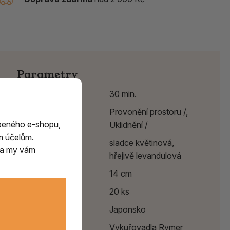
Parametry
Délka hoření
30 min.
Účinek
Provonění prostoru /,
beného e-shopu,
Uklidnění /
m účelům.
Vůně
sladce květinová,
m a my vám
hřejivě levandulová
Délka
14 cm
Balení
20 ks
Země původu
Japonsko
Výrobce:
Vykuřovadla Rymer