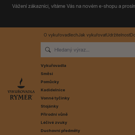
Vážení zákazníci, vítáme Vás na novém e-shopu a prosíme
O vykuřovadlech
Jak vykuřovat
Udržitelnost
Do
Vykuřovadla
Směsi
Pomůcky
Kadidelnice
Vonné tyčinky
Stojánky
Přírodní vůně
Léčivé zvuky
Duchovní předměty