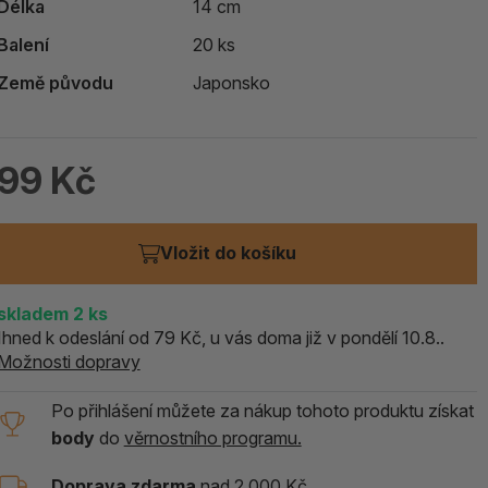
Délka
14 cm
ALOE PRAVÁ (Aloe vera)
Balení
20 ks
119 Kč
Země původu
Japonsko
skladem > 5 ks
99 Kč
Vložit do košíku
skladem
2
ks
Ihned k odeslání od 79 Kč, u vás doma již v pondělí 10.8..
Možnosti dopravy
Po přihlášení můžete za nákup tohoto produktu získat
body
do
věrnostního programu.
Doprava zdarma
nad 2 000 Kč