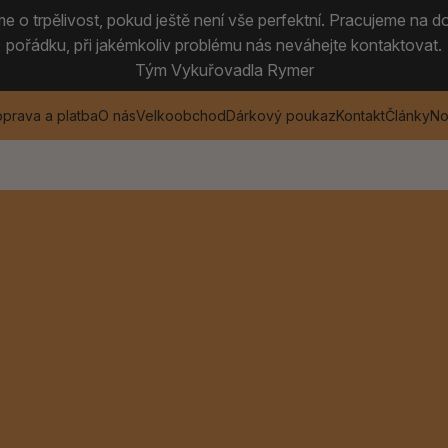
 o trpělivost, pokud ještě není vše perfektní. Pracujeme na do
pořádku, při jakémkoliv problému nás neváhejte kontaktovat.
Tým Vykuřovadla Rymer
prava a platba
O nás
Velkoobchod
Dárkový poukaz
Kontakt
Články
No