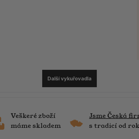
Další vykuřovadla
Veškeré zboží
Jsme Česká fi
máme skladem
s tradicí od ro