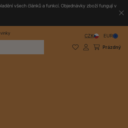
ladění všech článků a funkcí. Objednávky zboží fungují v
vinky
CZK
EUR
Prázdný