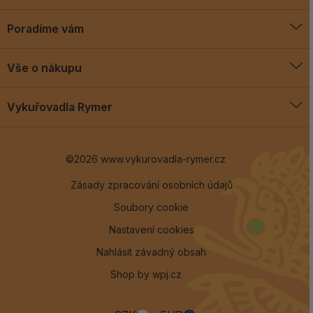
Poradíme vám
O vykuřovadlech
Vše o nákupu
Jak vykuřovat
Doprava a platba
Blog
Vykuřovadla Rymer
Obchodní podmínky
Vykuřovadla Rymer
Výměny a vrácení
©2026 www.vykurovadla-rymer.cz
O nás
Věrnostní program
Velkoobchod
Zásady zpracování osobních údajů
Soubory cookie
Kontakt
Nastavení cookies
Nahlásit závadný obsah
Shop by
wpj.cz