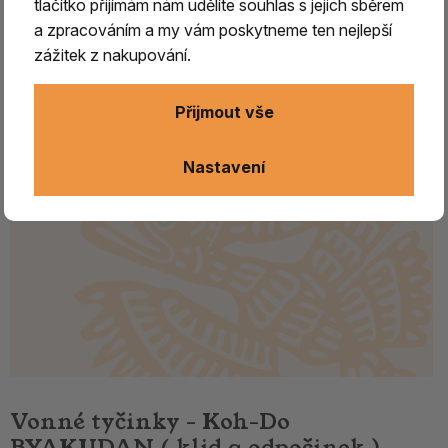
tlačítko přijímám nám udělíte souhlas s jejich sběrem
a zpracováním a my vám poskytneme ten nejlepší
zážitek z nakupování.
Přijmout vše
Nastavení
Vonné tyčinky - Koh-Do
BYAKUDAN ( klid a odpočinek ),