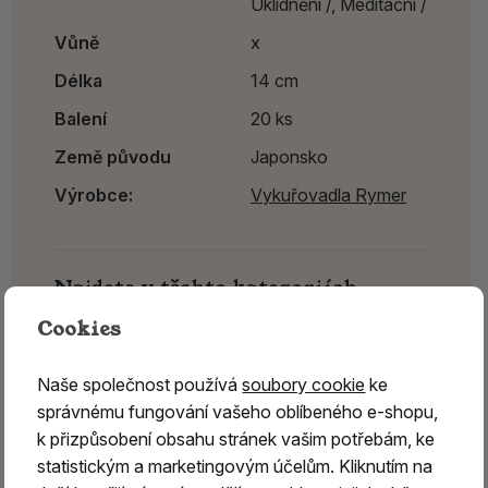
Uklidnění /,
Meditační /
Vůně
x
Délka
14 cm
Balení
20 ks
Země původu
Japonsko
Výrobce:
Vykuřovadla Rymer
Najdete v těchto kategoriích
Cookies
Vonné tyčinky z Japonska
Japonské vonné tyčinky Nippon Kodo
Naše společnost používá
soubory cookie
ke
Vykuřovadla Rymer
správnému fungování vašeho oblíbeného e-shopu,
k přizpůsobení obsahu stránek vašim potřebám, ke
statistickým a marketingovým účelům. Kliknutím na