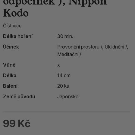
odpočinek ), Nippon
Kodo
Číst více
Délka hoření
30 min.
Účinek
Provonění prostoru /,
Uklidnění /,
Meditační /
Vůně
x
Délka
14 cm
Balení
20 ks
Země původu
Japonsko
99 Kč