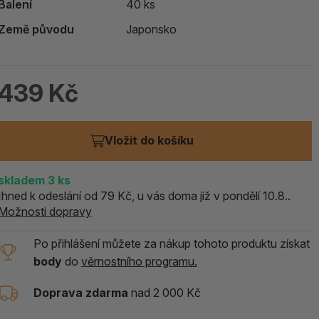
Balení
40 ks
ALOE PRAVÁ (Aloe vera)
Země původu
Japonsko
119 Kč
skladem > 5 ks
439 Kč
Vložit do košíku
skladem
3
ks
Ihned k odeslání od 79 Kč, u vás doma již v pondělí 10.8..
Možnosti dopravy
Po přihlášení můžete za nákup tohoto produktu získat
body
do
věrnostního programu.
Doprava zdarma
nad 2 000 Kč