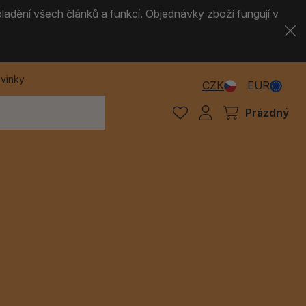
ladění všech článků a funkcí. Objednávky zboží fungují v
vinky
CZK
EUR
Prázdný