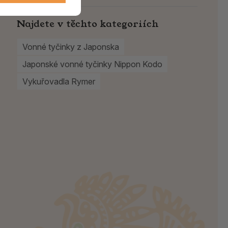
Najdete v těchto kategoriích
Vonné tyčinky z Japonska
Japonské vonné tyčinky Nippon Kodo
Vykuřovadla Rymer