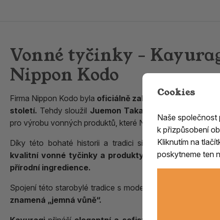
Vonné tyčinky - Kayu
Nippon Kodo
Cookies
Firma Nippon Kodo byla
oficiálně založena v roce 1965
,
století.
Tehdy sloužil
Juemon Takai, mistr vůní u císa
Naše společnost
pro výrobu vonných produktů, které Nippon Kodo vytváří 
k přizpůsobení ob
Kliknutím na tlač
Díky této bohaté historii a tradici si Nippon Kodo vyb
poskytneme ten ne
kvalitní vonné tyčinky a produkty
, které v sobě
snoub
přírodní ingredience.
Spojení této starobylé tradice s moderním designem se jas
znamená „jemná vůně“.