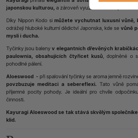
Kayuragi
přináší
elegantní a sofistikované vůně, kte
japonskou kulturou,
a zároveň využívá staletími prověře
Díky Nippon Kodo si
můžete vychutnat luxusní vůně, k
odrážejí hluboké kulturní dědictví Japonska, kde se
vůně p
mysli i ducha.
Tyčinky jsou baleny
v elegantních dřevěných krabičká
paulownia, obsahujících čtyřicet kusů
, doplněné o s
pohodlné pálení.
Aloeswood -
při spalování tyčinky se
aroma jemně rozvin
povzbuzuje meditaci a sebereflexi.
Tato vůně pomáhá
příjemné pocity pohody. Je ideální pro chvíle odpočink
činnosti.
Kayuragi Aloeswood se tak stává skvělým společníkem
klid.