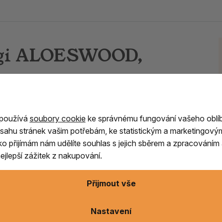
ragi ALOESWOOD,
 její
kořeny ale sahají mnohem dál, až do 16.
řského dvora
a jeho umění se stalo základem
 používá
soubory cookie
ke správnému fungování vašeho oblí
dodnes.
sahu stránek vašim potřebám, ke statistickým a marketingový
ítko přijímám nám udělíte souhlas s jejich sběrem a zpracování
udovala mezinárodní pověst pro své
vysoce
jlepší zážitek z nakupování.
í umění, řemeslo a pečlivě vybrané 100%
Přijmout vše
ně odráží v řadě
Kayuragi
,
což v japonštině
Nastavení