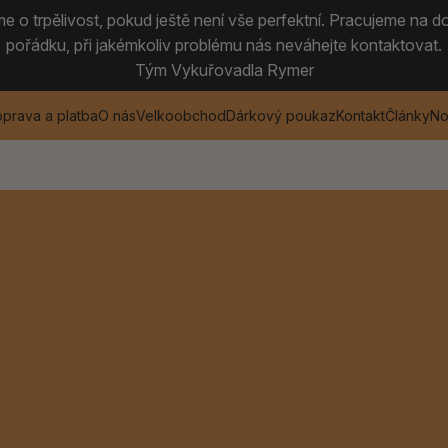
 o trpělivost, pokud ještě není vše perfektní. Pracujeme na do
pořádku, při jakémkoliv problému nás neváhejte kontaktovat.
Tým Vykuřovadla Rymer
prava a platba
O nás
Velkoobchod
Dárkový poukaz
Kontakt
Články
No