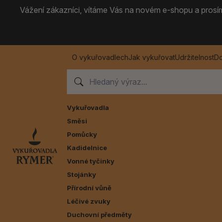
Vážení zákazníci, vítáme Vás na novém e-shopu a prosíme
O vykuřovadlech
Jak vykuřovat
Udržitelnost
Do
Vykuřovadla
Směsi
Pomůcky
Kadidelnice
Vonné tyčinky
Stojánky
Přírodní vůně
Léčivé zvuky
Duchovní předměty