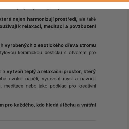
ré jsou inspirované přírodními esencemi a
né metody výroby vonných tyčinek.
teré nejen harmonizují prostředí,
ale také
oužívají k relaxaci, meditaci a povzbuzení
ch vyrobených z exotického dřeva stromu
tylovou keramickou destičku s otvorem pro
e a
vytvoří teplý a relaxační prostor, který
 uvolnit napětí, vyrovnat mysl a navodit
u, meditace nebo jako podklad pro kreativní
 pro každého, kdo hledá útěchu a vnitřní