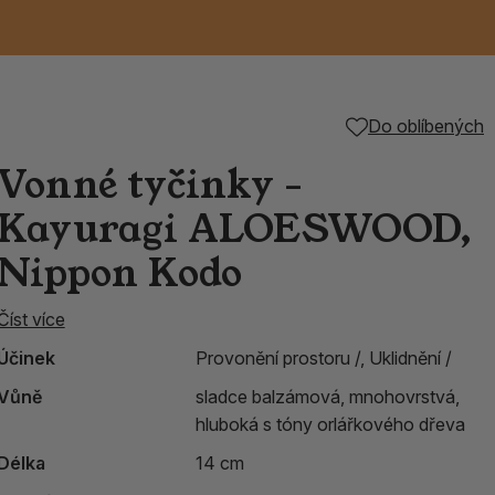
Keramické RAKU
Vonné tyčinky z
Kouřící panáčci na
Příslušenství k
Do oblíbených
é
nice
die
TIK
Svazky
Řecké chrámové
Tuhé mýdlo ALEPPO
Svíce
kadidelnice
Japonska
františky
tibetským mísám
Vonné tyčinky -
Orientální kovové
Kayuragi ALOESWOOD,
lucerny
Nippon Kodo
Číst více
Účinek
Provonění prostoru /,
Uklidnění /
Vůně
sladce balzámová, mnohovrstvá,
hluboká s tóny orlářkového dřeva
Délka
14 cm