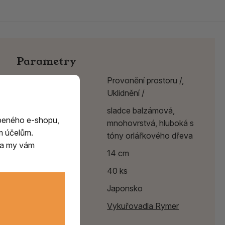
Parametry
Účinek
Provonění prostoru /,
Uklidnění /
Vůně
sladce balzámová,
beného e-shopu,
mnohovrstvá, hluboká s
m účelům.
tóny orlářkového dřeva
m a my vám
Délka
14 cm
Balení
40 ks
Země původu
Japonsko
Výrobce:
Vykuřovadla Rymer