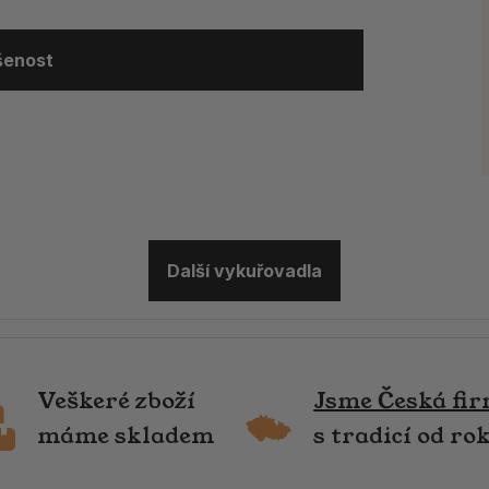
ušenost
Další vykuřovadla
Veškeré zboží
Jsme Česká fi
máme skladem
s tradicí od ro