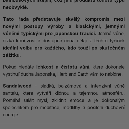
bambusových štěpin, což je u produktů tohoto typu
neobvyklé.
Tato řada představuje skvělý kompromis mezi
novými postupy výroby a klasickými, jemnými
vůněmi typickými pro japonskou tradici.
Jemné vůně,
nízká kouřivost a dostupná cena dělají z těchto tyčinek
ideální volbu pro každého, kdo touží po skutečném
zážitku.
Pokud hledáte
lehkost a čistotu vůní
, které dokonale
vystihují ducha Japonska, Herb and Earth vám to nabídne.
Sandalwood
- sladká, balzámová a intenzivní vůně
santalu, která vytváří klidnou a tajemnou atmosféru.
Pomáhá utišit mysl, zklidnit emoce a je dokonalým
společníkem pro meditace, modlitby a posílení duchovní
energie.