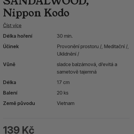
SANDALWOOD,
Nippon Kodo
Číst více
Délka hoření
30 min.
Účinek
Provonění prostoru /,
Meditační /,
Uklidnění /
Vůně
sladce balzámová, dřevitá a
sametově tajemná
Délka
17 cm
Balení
20 ks
Země původu
Vietnam
139 Kč