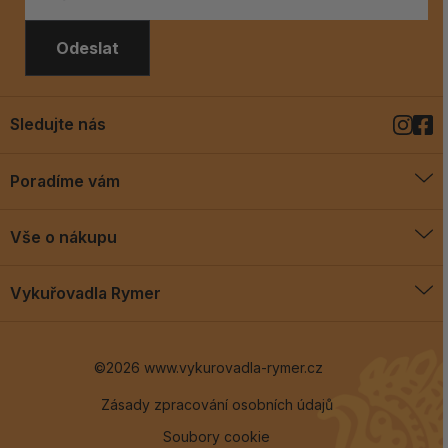
Odeslat
Sledujte nás
Poradíme vám
O vykuřovadlech
Vše o nákupu
Jak vykuřovat
Doprava a platba
Blog
Vykuřovadla Rymer
Obchodní podmínky
Vykuřovadla Rymer
Výměny a vrácení
©2026 www.vykurovadla-rymer.cz
O nás
Věrnostní program
Velkoobchod
Zásady zpracování osobních údajů
Soubory cookie
Kontakt