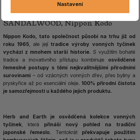
Nastavení
Vonné tyčinky - Herb and Earth
SANDALWOOD, Nippon Kodo
Nippon Kodo, tato společnost působí na trhu již od
roku 1965
, ale její
tradice výroby vonných tyčinek
vychází z mnohem starší historie
. S využitím bohaté
tradice a inovativního přístupu kombinuje
osvědčené
řemeslné postupy s těmi nejkvalitnějšími přírodními
surovinami
– od vzácných vonných dřev, přes byliny a
pryskyřice až po esenciální oleje.
100% přírodní čistota
je samozřejmostí u každého jejich produktu.
Herb and Earth je osvědčená kolekce vonných
tyčinek
, která
přináší nový pohled na tradiční
japonské řemeslo
. Tentokrát
překvapuje použitím