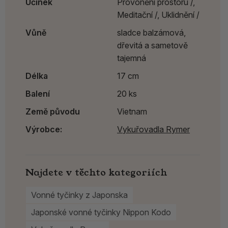
Účinek
Provonění prostoru /,
Meditační /,
Uklidnění /
Vůně
sladce balzámová,
dřevitá a sametově
tajemná
Délka
17 cm
Balení
20 ks
Země původu
Vietnam
Výrobce:
Vykuřovadla Rymer
Najdete v těchto kategoriích
Vonné tyčinky z Japonska
Japonské vonné tyčinky Nippon Kodo