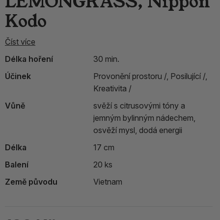
LEMONGRASS, Nippon
Kodo
Číst více
Délka hoření
30 min.
Účinek
Provonění prostoru /,
Posilující /,
Kreativita /
Vůně
svěží s citrusovými tóny a
jemným bylinným nádechem,
osvěží mysl, dodá energii
Délka
17 cm
Balení
20 ks
Země původu
Vietnam