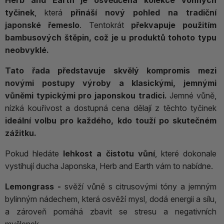
Herb and Earth je osvědčená kolekce vonných
tyčinek
, která
přináší nový pohled na tradiční
japonské řemeslo
. Tentokrát
překvapuje použitím
bambusových štěpin, což je u produktů tohoto typu
neobvyklé.
Tato řada představuje skvělý kompromis mezi
novými postupy výroby a klasickými, jemnými
vůněmi typickými pro japonskou tradici.
Jemné vůně,
nízká kouřivost a dostupná cena dělají z těchto tyčinek
ideální volbu pro každého, kdo touží po skutečném
zážitku.
Pokud hledáte
lehkost a čistotu vůní
, které dokonale
vystihují ducha Japonska, Herb and Earth vám to nabídne.
Lemongrass -
svěží vůně s citrusovými tóny a jemným
bylinným nádechem, která osvěží mysl, dodá energii a sílu,
a zároveň pomáhá zbavit se stresu a negativních