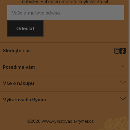
nabídky. Přihlášení můžete kdykoliv zrušit.
Odeslat
Sledujte nás
Poradíme vám
O vykuřovadlech
Vše o nákupu
Jak vykuřovat
Doprava a platba
Blog
Vykuřovadla Rymer
Obchodní podmínky
Vykuřovadla Rymer
Výměny a vrácení
©2026 www.vykurovadla-rymer.cz
O nás
Věrnostní program