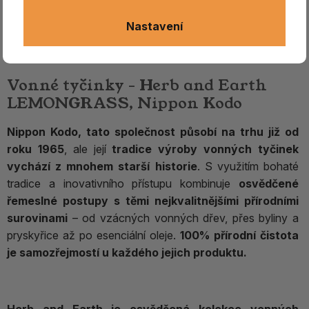
Nastavení
Vonné tyčinky - Herb and Earth
LEMONGRASS, Nippon Kodo
Nippon Kodo, tato společnost působí na trhu již od
roku 1965
, ale její
tradice výroby vonných tyčinek
vychází z mnohem starší historie
. S využitím bohaté
tradice a inovativního přístupu kombinuje
osvědčené
řemeslné postupy s těmi nejkvalitnějšími přírodními
surovinami
– od vzácných vonných dřev, přes byliny a
pryskyřice až po esenciální oleje.
100% přírodní čistota
je samozřejmostí u každého jejich produktu.