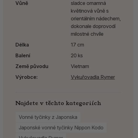
Vůně
sladce omamná
květinová vůně s
orientálním nádechem,
dokonale doprovodí
milostné chvíle
Délka
17 cm
Balení
20 ks
Země původu
Vietnam
Výrobce:
Vykuřovadla Rymer
Najdete v těchto kategoriích
Vonné tyčinky z Japonska
Japonské vonné tyčinky Nippon Kodo
Vykuřovadla Rymer