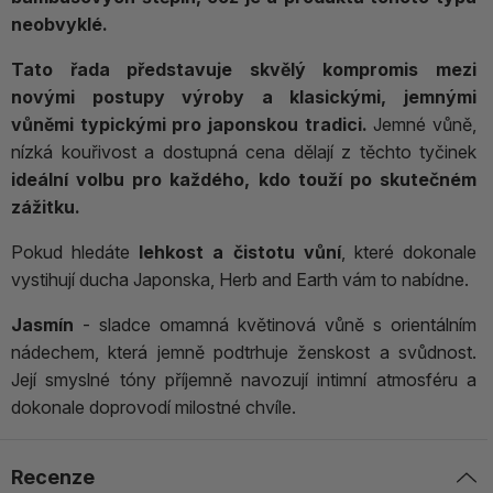
neobvyklé.
Tato řada představuje skvělý kompromis mezi
novými postupy výroby a klasickými, jemnými
vůněmi typickými pro japonskou tradici.
Jemné vůně,
nízká kouřivost a dostupná cena dělají z těchto tyčinek
ideální volbu pro každého, kdo touží po skutečném
zážitku.
Pokud hledáte
lehkost a čistotu vůní
, které dokonale
vystihují ducha Japonska, Herb and Earth vám to nabídne.
Jasmín
- sladce omamná květinová vůně s orientálním
nádechem, která jemně podtrhuje ženskost a svůdnost.
Její smyslné tóny příjemně navozují intimní atmosféru a
dokonale doprovodí milostné chvíle.
Recenze