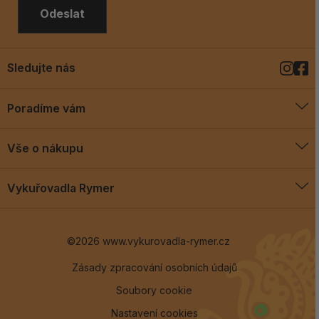
Odeslat
Sledujte nás
Poradíme vám
O vykuřovadlech
Vše o nákupu
Jak vykuřovat
Doprava a platba
Blog
Vykuřovadla Rymer
Obchodní podmínky
Vykuřovadla Rymer
Výměny a vrácení
©2026 www.vykurovadla-rymer.cz
O nás
Věrnostní program
Velkoobchod
Zásady zpracování osobních údajů
Soubory cookie
Kontakt
Nastavení cookies