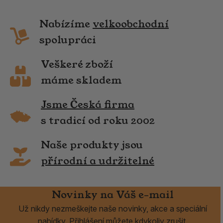
Nabízíme
velkoobchodní
spolupráci
Veškeré zboží
máme skladem
Jsme Česká firma
s tradicí od roku 2002
Naše produkty jsou
přírodní a udržitelné
Novinky na Váš e-mail
Už nikdy nezmeškejte naše novinky, akce a speciální
nabídky. Přihlášení můžete kdykoliv zrušit.