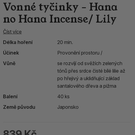
Vonné tyčinky - Hana
no Hana Incense/ Lily
Číst více
Délka hoření
20 min.
Účinek
Provonění prostoru /
Vůně
se rozvíjí od svěžích zelených
tónů přes srdce čisté bílé lilie až
po hřejivý a uklidňující základ
santalového dřeva a pižma
Balení
40 ks
Země původu
Japonsko
839 Kč