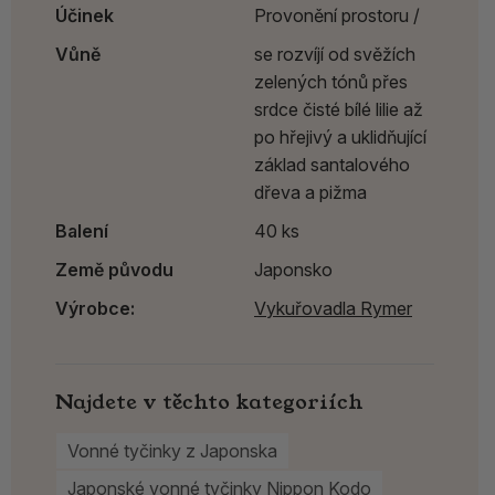
Účinek
Provonění prostoru /
Vůně
se rozvíjí od svěžích
zelených tónů přes
srdce čisté bílé lilie až
po hřejivý a uklidňující
základ santalového
dřeva a pižma
Balení
40 ks
Země původu
Japonsko
Výrobce:
Vykuřovadla Rymer
Najdete v těchto kategoriích
Vonné tyčinky z Japonska
Japonské vonné tyčinky Nippon Kodo