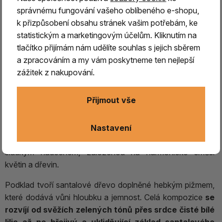
správnému fungování vašeho oblíbeného e-shopu,
k přizpůsobení obsahu stránek vašim potřebám, ke
Vonné tyčinky - Hana no Hana
statistickým a marketingovým účelům. Kliknutím na
Incense/ Lily
tlačítko přijímám nám udělíte souhlas s jejich sběrem
a zpracováním a my vám poskytneme ten nejlepší
Kolekce vonných tyčinek Hana no Hana - užijte si
zážitek z nakupování.
luxusní aroma Hana no Hana.
Přijmout vše
KVĚTINA KVĚTIN
- první květinové japonské vonné
tyčinky, varianta
Osvěžující lilie
, která vás přenese do
pole bílých lilií rozkvétajících s ladnou elegancí. Tato vonná
Nastavení
tyčinka vyzařuje květinově zelenou vůni s jemným hořko-
sladkým nádechem, založenou na harmonické směsi
květin a dřevin.
Podklad tvoří santalové dřevo doplněné hebkým pižmem,
které dodává vůni hloubku a jemnost. Celá kompozice
se
rozvíjí od svěžích zelených tónů přes srdce čisté bílé