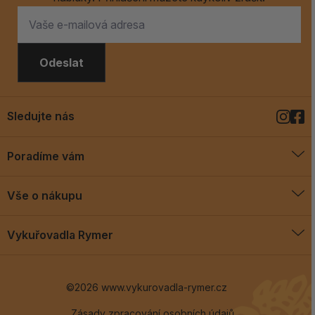
Odeslat
Sledujte nás
Poradíme vám
O vykuřovadlech
Vše o nákupu
Jak vykuřovat
Doprava a platba
Blog
Vykuřovadla Rymer
Obchodní podmínky
Vykuřovadla Rymer
Výměny a vrácení
©2026 www.vykurovadla-rymer.cz
O nás
Věrnostní program
Velkoobchod
Zásady zpracování osobních údajů