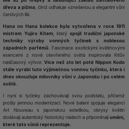
lilie až po hřejivý a uklidňující základ santalového
dřeva a pižma
, čímž odhaluje vznešenou a elegantní vůni
čerstvých lilií.
Hana no Hana kolekce byla vytvořena v roce 1911
mistrem Yujiro Kitem
, který
spojil tradiční japonské
techniky výroby vonných tyčinek s noblesou
západních parfémů
. Fascinace exotickými květinovými
esencemi z nově otevřeného světa inspirovala Kitův
nadčasový výtvor.
Více než sto let poté Nippon Kodo
stále vyrábí tuto výjimečnou vonnou tyčinku, která i
dnes okouzluje milovníky vůní v Japonsku i po celém
světě.
I nyní si tyčinky zachovávají svou podstatu, přičemž
prošly jemnou modernizací. Nové balení spojuje eleganci
Art Nouveau s japonskou estetikou, obrysy květin
dodávají autentický historický nádech a připomínají
umění,
které tato vůně reprezentuje.