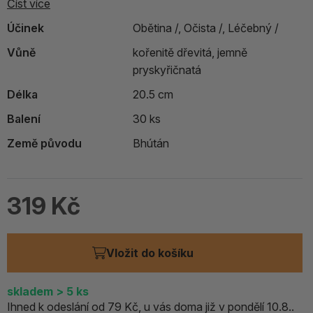
Číst více
Účinek
Obětina /,
Očista /,
Léčebný /
Vůně
kořenitě dřevitá, jemně
pryskyřičnatá
Délka
20.5 cm
Balení
30 ks
Země původu
Bhútán
319 Kč
Vložit do košíku
skladem
> 5
ks
Ihned k odeslání od 79 Kč, u vás doma již v pondělí 10.8..