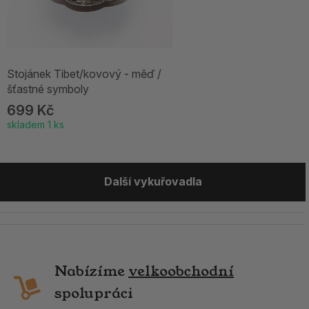
Stojánek Tibet/kovový - měď /
šťastné symboly
699 Kč
skladem 1 ks
Další vykuřovadla
Nabízíme
velkoobchodní
spolupráci