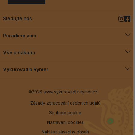
Sledujte nás
Poradíme vám
O vykuřovadlech
Vše o nákupu
Jak vykuřovat
Doprava a platba
Blog
Vykuřovadla Rymer
Obchodní podmínky
Vykuřovadla Rymer
Výměny a vrácení
©2026 www.vykurovadla-rymer.cz
O nás
Věrnostní program
Velkoobchod
Zásady zpracování osobních údajů
Soubory cookie
Kontakt
Nastavení cookies
Nahlásit závadný obsah