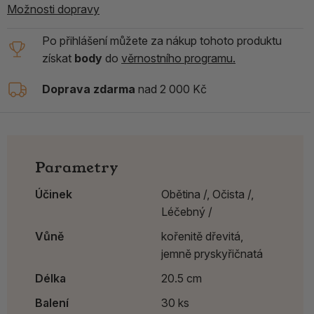
Možnosti dopravy
Po přihlášení můžete za nákup tohoto produktu
získat
body
do
věrnostního programu.
Doprava zdarma
nad 2 000 Kč
Parametry
Účinek
Obětina /,
Očista /,
Léčebný /
Vůně
kořenitě dřevitá,
jemně pryskyřičnatá
Délka
20.5 cm
Balení
30 ks