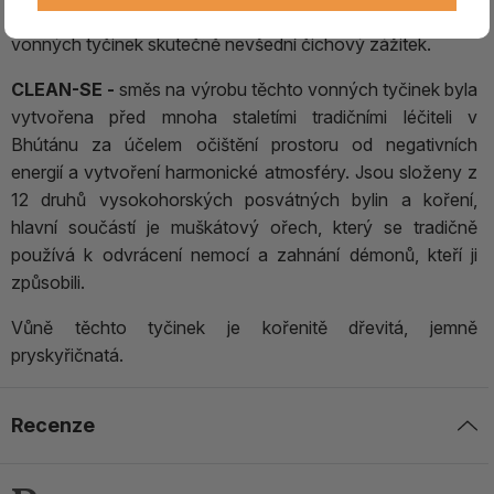
nevídaná kvalita konečných produktů činí z bhútánských
vonných tyčinek skutečně nevšední čichový zážitek.
CLEAN-SE -
směs na výrobu těchto vonných tyčinek byla
vytvořena před mnoha staletími tradičními léčiteli v
Bhútánu za účelem očištění prostoru od negativních
energií a vytvoření harmonické atmosféry. Jsou složeny z
12 druhů vysokohorských posvátných bylin a koření,
hlavní součástí je muškátový ořech, který se tradičně
používá k odvrácení nemocí a zahnání démonů, kteří ji
způsobili.
Vůně těchto tyčinek je kořenitě dřevitá, jemně
pryskyřičnatá.
Recenze