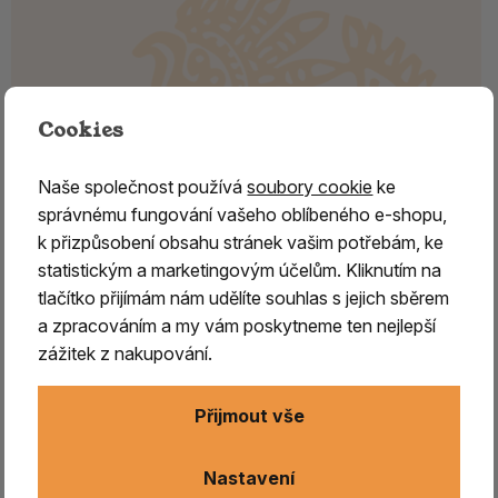
Cookies
Naše společnost používá
soubory cookie
ke
správnému fungování vašeho oblíbeného e-shopu,
k přizpůsobení obsahu stránek vašim potřebám, ke
statistickým a marketingovým účelům. Kliknutím na
tlačítko přijímám nám udělíte souhlas s jejich sběrem
Vonné tyčinky - CLEAN-SE
a zpracováním a my vám poskytneme ten nejlepší
zážitek z nakupování.
Výroba vonných tyčinek patří již stovky let k tradičním
řemeslům v Bhútánu. Právě úcta k tradici a extrémně
Přijmout vše
vysoká kvalita použitých surovin dělá z bhútánských
vonných tyčinek to nejvyhledávanější zboží mezi všemi
Nastavení
tyčinkami himalájského typu. 100% přírodní složení a