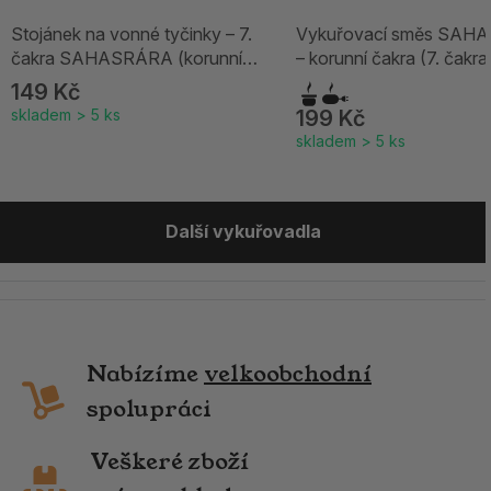
Stojánek na vonné tyčinky – 7.
Vykuřovací směs SAH
čakra SAHASRÁRA (korunní
– korunní čakra (7. čakra
čakra) | fialový
149 Kč
skladem > 5 ks
199 Kč
skladem > 5 ks
Další vykuřovadla
Nabízíme
velkoobchodní
spolupráci
Veškeré zboží