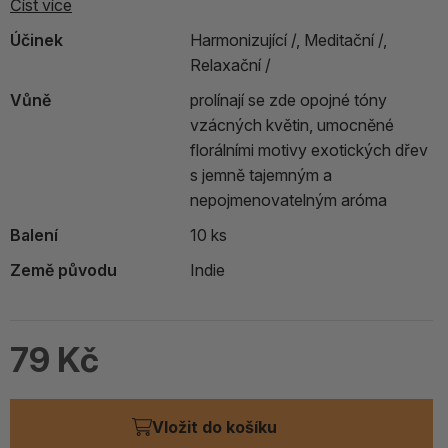
Číst více
Účinek
Harmonizující /,
Meditační /,
Relaxační /
Vůně
prolínají se zde opojné tóny
vzácných květin, umocněné
florálními motivy exotických dřev
s jemně tajemným a
nepojmenovatelným aróma
Balení
10 ks
Země původu
Indie
79 Kč
Vložit do košíku