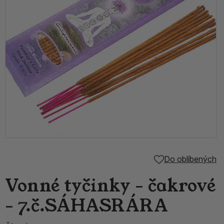
Do oblíbených
Vonné tyčinky - čakrové
- 7.č.SÁHASRÁRA