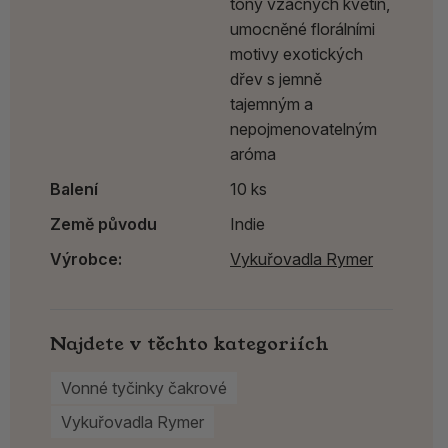
tóny vzácných květin,
umocněné florálními
motivy exotických
dřev s jemně
tajemným a
nepojmenovatelným
aróma
Balení
10 ks
Země původu
Indie
Výrobce:
Vykuřovadla Rymer
Najdete v těchto kategoriích
Vonné tyčinky čakrové
Vykuřovadla Rymer