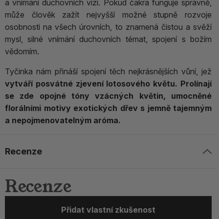
a vnímání duchovních vizí. Pokud čakra funguje správně,
může člověk zažít nejvyšší možné stupně rozvoje
osobnosti na všech úrovních, to znamená čistou a svěží
mysl, silné vnímání duchovních témat, spojení s božím
vědomím.
Tyčinka nám přináší spojení těch nejkrásnějších vůní, jež
vytváří posvátné zjevení lotosového květu. Prolínají
se zde opojné tóny vzácných květin, umocněné
florálními motivy exotických dřev s jemně tajemným
a nepojmenovatelným aróma.
Recenze
Recenze
Přidat vlastní zkušenost