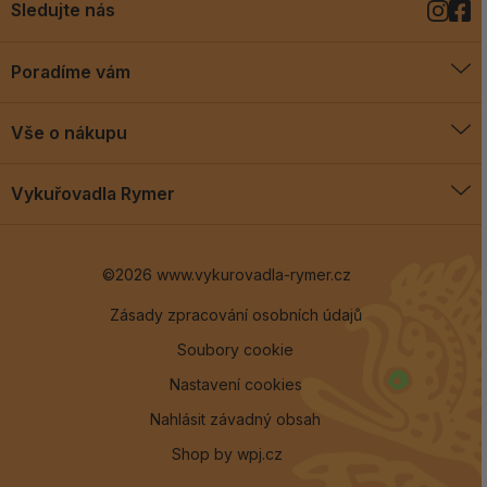
Sledujte nás
Poradíme vám
O vykuřovadlech
Vše o nákupu
Jak vykuřovat
Doprava a platba
Blog
Vykuřovadla Rymer
Obchodní podmínky
Vykuřovadla Rymer
Výměny a vrácení
©2026 www.vykurovadla-rymer.cz
O nás
Věrnostní program
Velkoobchod
Zásady zpracování osobních údajů
Soubory cookie
Kontakt
Nastavení cookies
Nahlásit závadný obsah
Shop by
wpj.cz