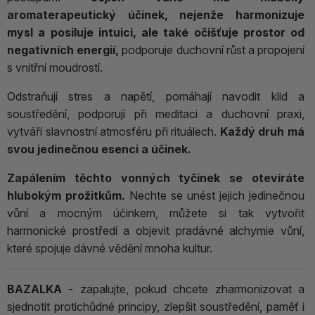
aromaterapeutický účinek, nejenže harmonizuje
mysl a posiluje intuici, ale také očišťuje prostor od
negativních energií,
podporuje duchovní růst a propojení
s vnitřní moudrostí.
Odstraňují stres a napětí, pomáhají navodit klid a
soustředění, podporují při meditaci a duchovní praxi,
vytváří slavnostní atmosféru při rituálech.
Každý druh má
svou jedinečnou esenci a účinek.
Zapálením těchto vonných tyčinek se otevíráte
hlubokým prožitkům.
Nechte se unést jejich jedinečnou
vůní a mocným účinkem, můžete si tak vytvořit
harmonické prostředí a objevit pradávné alchymie vůní,
které spojuje dávné vědění mnoha kultur.
BAZALKA
- zapalujte, pokud chcete zharmonizovat a
sjednotit protichůdné principy, zlepšit soustředění, paměť i