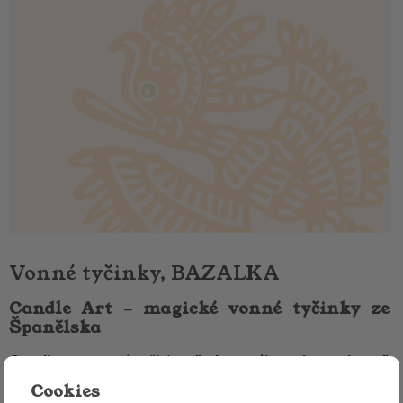
Vonné tyčinky, BAZALKA
Candle Art – magické vonné tyčinky ze
Španělska
Candle art
vonné tyčinky
představují mnohem víc než
jen způsob jak provonět prostor.
Nesou v sobě tisíce
Cookies