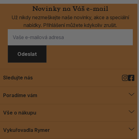
Novinky na Váš e-mail
Už nikdy nezmeškejte naše novinky, akce a speciální
nabídky. Přihlášení můžete kdykoliv zrušit.
Odeslat
Sledujte nás
Poradíme vám
O vykuřovadlech
Vše o nákupu
Jak vykuřovat
Doprava a platba
Blog
Vykuřovadla Rymer
Obchodní podmínky