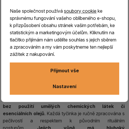
let
staré tradice a vědomosti o vykuřovadlech,
které
se hromadily a zrály na evropském kontinentu. Míchalo se
Naše společnost používá
soubory cookie
ke
a utvářelo, získávalo na síle v pomyslném alchymickém
správnému fungování vašeho oblíbeného e-shopu,
kotlíku, vše, co zde bylo tradiční, i to, co přicházelo z
k přizpůsobení obsahu stránek vašim potřebám, ke
ostatních zemí a kontinentů. Z Dálného východu, ať již
statistickým a marketingovým účelům. Kliknutím na
z muslimských či židovských zdrojů, společně
tlačítko přijímám nám udělíte souhlas s jejich sběrem
s pradávnými sílami Afriky, i s novými poznatky právě
a zpracováním a my vám poskytneme ten nejlepší
objevené Ameriky.
Země, která tyto energie dokázala
zážitek z nakupování.
nejvíce vstřebat a propojit bylo Španělsko, právě
odtud pocházejí tyto ručně vyráběné vonné tyčinky,
Přijmout vše
vytvořené s láskou a úctou k tradicím a naplněné
silou dávných věků.
Nastavení
Tyčinky Candle Art se vyznačují čistě přírodním
složením,
jsou
vyráběny z bylin, dřevin a pryskyřic
bez použití umělých chemických látek či
esenciálních olejů
. Každá tyčinka je ručně zpracována s
pečlivostí a respektem k původním rituálním
postupům.
Jejich vůně má hluboký