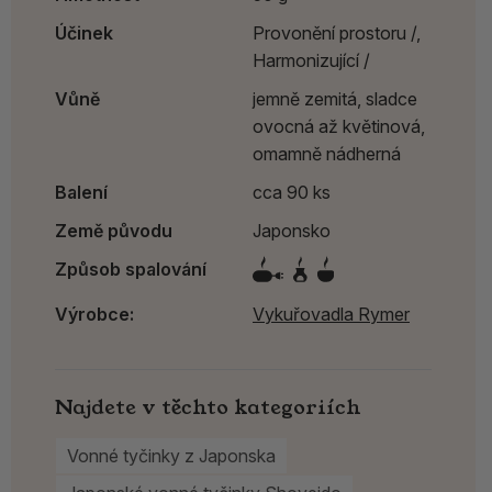
Účinek
Provonění prostoru /,
Harmonizující /
Vůně
jemně zemitá, sladce
ovocná až květinová,
omamně nádherná
Balení
cca 90 ks
Země původu
Japonsko
Způsob spalování
Výrobce:
Vykuřovadla Rymer
Najdete v těchto kategoriích
Vonné tyčinky z Japonska