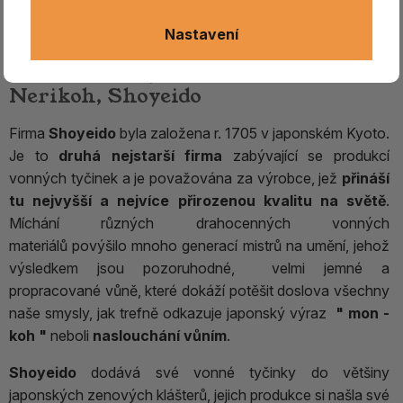
Nastavení
Vonné kuličky - Ume - Gaka
Nerikoh, Shoyeido
Firma
Shoyeido
byla založena r. 1705 v japonském Kyoto.
Je to
druhá nejstarší firma
zabývající se produkcí
vonných tyčinek a je považována za výrobce, jež
přináší
tu nejvyšší a nejvíce přirozenou kvalitu na světě
.
Míchání různých drahocenných vonných
materiálů povýšilo mnoho generací mistrů na umění, jehož
výsledkem jsou pozoruhodné, velmi jemné a
propracované vůně, které dokáží potěšit doslova všechny
naše smysly, jak trefně odkazuje japonský výraz
" mon -
koh "
neboli
naslouchání vůním
.
Shoyeido
dodává své vonné tyčinky do většiny
japonských zenových klášterů, jejich produkce si našla své