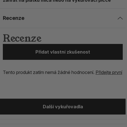
zahřát na plátku mica nebo na vykuřovací pícce
Recenze
Recenze
Přidat vlastní zkušenost
Tento produkt zatím nemá žádné hodnocení.
Přidejte první
Další vykuřovadla