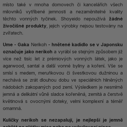
místo také v mnoha domovech či kancelářích všech
milovníků vytříbené jemnosti a nezaměnitelné kvality
těchto vonných tyčinek. Shoyeido nepoužívá
žádné
živočišné produkty
, jejich výrobky nejsou testovány na
zvířatech.
Ume - Gaka
Nerikoh
- hnětené kadidlo se v Japonsku
označuje jako nerikoh
a vyrábí se stejným způsobem již
více než tisíc let z prémiových vonných látek, jako je
agarwood, santal a další vonné byliny a koření. Vše se
smísí s medem, meruňkovou či švestkovou dužninou a
nechává se zrát dlouhou dobu ve speciálních hliněných
nádobách zakopaných pod zemí. Výsledkem je nesmírně
jemná a delikátní vůně sladce kořeněná, zemitá a čerstvě
květinová s ovocnými doteky, velmi komplexní a téměř
omamná.
Kuličky nerikoh se nezapalují, je nejlepší je jemně