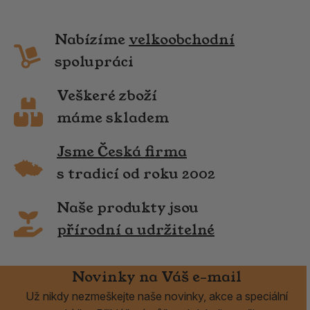
Nabízíme
velkoobchodní
spolupráci
Veškeré zboží
máme skladem
Jsme Česká firma
s tradicí od roku 2002
Naše produkty jsou
přírodní a udržitelné
Novinky na Váš e-mail
Už nikdy nezmeškejte naše novinky, akce a speciální