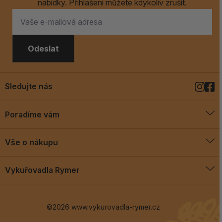
nabídky. Přihlášení můžete kdykoliv zrušit.
Odeslat
Sledujte nás
Poradíme vám
O vykuřovadlech
Vše o nákupu
Jak vykuřovat
Doprava a platba
Blog
Vykuřovadla Rymer
Obchodní podmínky
Vykuřovadla Rymer
Výměny a vrácení
©2026 www.vykurovadla-rymer.cz
O nás
Věrnostní program