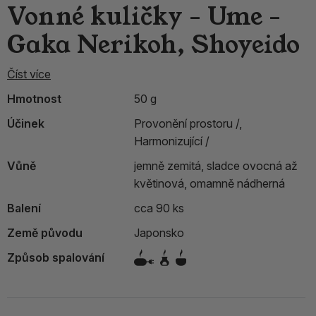
Vonné kuličky - Ume -
Gaka Nerikoh, Shoyeido
Číst více
Hmotnost
50 g
Účinek
Provonění prostoru /,
Harmonizující /
Vůně
jemně zemitá, sladce ovocná až
květinová, omamně nádherná
Balení
cca 90 ks
Země původu
Japonsko
Způsob spalování