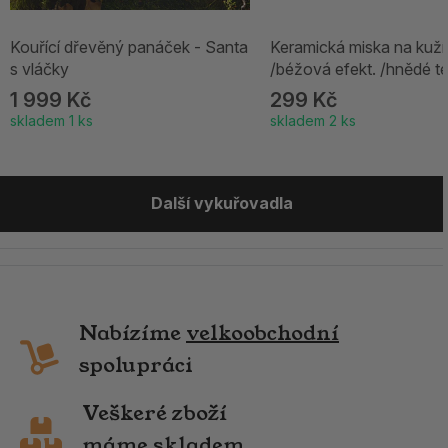
Kouřící dřevěný panáček - Santa
Keramická miska na kuží
s vláčky
/béžová efekt. /hnědé t
1 999 Kč
299 Kč
skladem 1 ks
skladem 2 ks
Další vykuřovadla
Nabízíme
velkoobchodní
spolupráci
Veškeré zboží
máme skladem