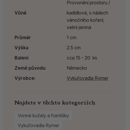
Provonění prostoru /
Vůně
kadidlová, s nádech
vánočního koření,
velmi jemná
Průměr
1 cm
Výška
2.5 cm
Balení
cca 15 - 20 ks
Země původu
Německo
Výrobce:
Vykuřovadla Rymer
Najdete v těchto kategoriích
Vonné kužely a františky
Vykuřovadla Rymer