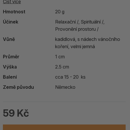
Číst více
Hmotnost
20 g
Účinek
Relaxační /,
Spirituální /,
Provonění prostoru /
Vůně
kadidlová, s nádech vánočního
koření, velmi jemná
Průměr
1 cm
Výška
2.5 cm
Balení
cca 15 - 20 ks
Země původu
Německo
59 Kč