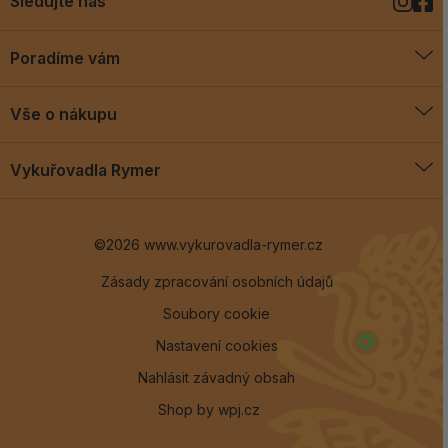
Sledujte nás
Poradíme vám
O vykuřovadlech
Vše o nákupu
Jak vykuřovat
Doprava a platba
Blog
Vykuřovadla Rymer
Obchodní podmínky
Vykuřovadla Rymer
Výměny a vrácení
©2026 www.vykurovadla-rymer.cz
O nás
Věrnostní program
Velkoobchod
Zásady zpracování osobních údajů
Soubory cookie
Kontakt
Nastavení cookies
Nahlásit závadný obsah
Shop by
wpj.cz