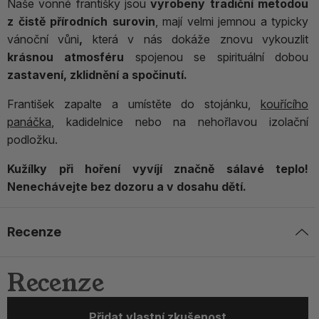
Naše vonné františky jsou
vyrobeny tradiční metodou
z čistě přírodních surovin
, mají velmi jemnou a typicky
vánoční vůni
,
která v nás dokáže znovu vykouzlit
krásnou atmosféru
spojenou se spirituální dobou
zastavení, zklidnění a spočinutí.
František zapalte a umístěte do stojánku,
kouřícího
panáčka
, kadidelnice nebo na nehořlavou izolační
podložku.
Kužílky při hoření vyvíjí značně sálavé teplo!
Nenechávejte bez dozoru a v dosahu dětí.
Recenze
Recenze
Přidat vlastní zkušenost