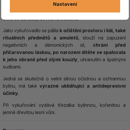
Nastavení
Tradičně se
sbírala na letní slunovrat, kdy má největší
sílu
. Věšela se na stavení pro ochranu před vším zlým, do
okna se dávala proti hromu a blesku.
Jako vykuřovadlo se pálila
k očištění prostoru i lidí, také
rituálních předmětů a amuletů
, slouží na zapuzení
negativních a démonických sil,
chrání před
přičarovanou láskou, po narození dítěte se spalovala
k jeho obraně před zlými kouzly
, uhranutím a špatnými
sudbami.
Jedná se skutečně o velmi silnou očistnou a ochrannou
bylinu, má také
výrazné uklidňující a antidepresivní
účinky.
Při vykuřování vydává třezalka bylinnou, kořenitou a
jemně dřevitou lesní vůni.