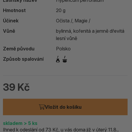
Latinský název
Hypericum perforatum
Hmotnost
20 g
Účinek
Očista /,
Magie /
Vůně
bylinná, kořenitá a jemně dřevitá
lesní vůně
Země původu
Polsko
Způsob spalování
39 Kč
Vložit do košíku
skladem
> 5
ks
Ihned k odeslání od 73 Kč, u vás doma již v úterý 11.8..