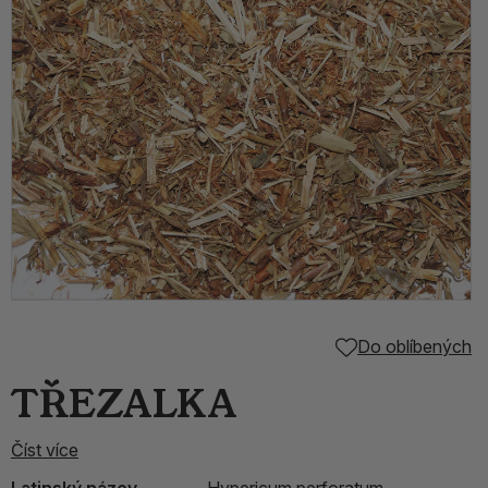
Do oblíbených
TŘEZALKA
Číst více