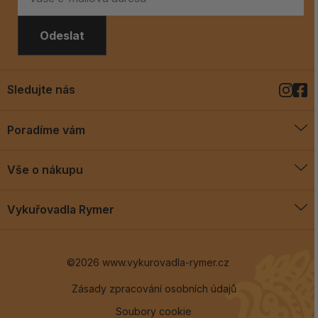
Odeslat
Sledujte nás
Poradíme vám
O vykuřovadlech
Vše o nákupu
Jak vykuřovat
Doprava a platba
Blog
Vykuřovadla Rymer
Obchodní podmínky
Vykuřovadla Rymer
Výměny a vrácení
©2026 www.vykurovadla-rymer.cz
O nás
Věrnostní program
Velkoobchod
Zásady zpracování osobních údajů
Soubory cookie
Kontakt