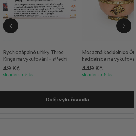
Rychlozápalné uhlíky Three
Mosazná kadidelnice Óm
Kings na vykuřování – střední
kadidelnice na vykuřová
49 Kč
449 Kč
skladem > 5 ks
skladem > 5 ks
Další vykuřovadla