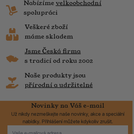
Nabízíme
velkoobchodní
spolupráci
Veškeré zboží
máme skladem
Jsme Česká firma
s tradicí od roku 2002
Naše produkty jsou
přírodní a udržitelné
Novinky na Váš e-mail
Už nikdy nezmeškejte naše novinky, akce a speciální
nabídky. Přihlášení můžete kdykoliv zrušit.