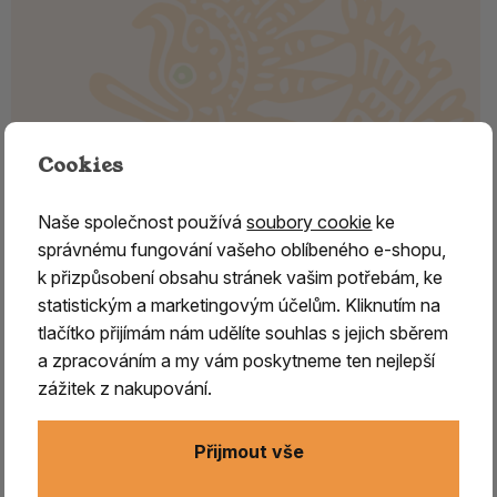
Cookies
Naše společnost používá
soubory cookie
ke
správnému fungování vašeho oblíbeného e-shopu,
k přizpůsobení obsahu stránek vašim potřebám, ke
TŘEZALKA
statistickým a marketingovým účelům. Kliknutím na
tlačítko přijímám nám udělíte souhlas s jejich sběrem
Třezalka
je rozšířena prakticky po celé Evropě a od
a zpracováním a my vám poskytneme ten nejlepší
Antiky patřila mezi nejvýznamnější magické rostliny. Její
zážitek z nakupování.
rodové jméno z latinského překladu znamená bylinu
neobyčejné léčivé síly, jež jiné převyšuje.
Platila za
Přijmout vše
rostlinu, jež dokáže zahnat všechny temné síly,
zjevení, zlé duchy, ďábly a černé čarodějnice
.