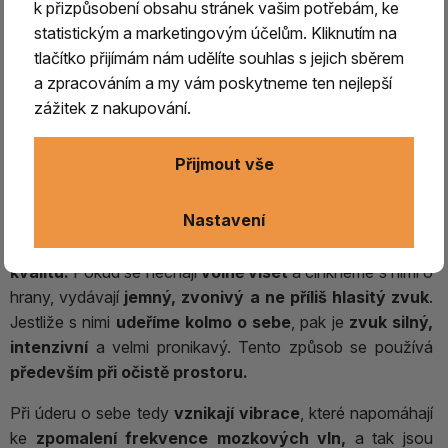
TINGŠA činelky ÓM
k přizpůsobení obsahu stránek vašim potřebám, ke
statistickým a marketingovým účelům. Kliknutím na
Nejedná se o hudební nástroj v běžném slova
tlačítko přijímám nám udělíte souhlas s jejich sběrem
smyslu, ale o rituální předmět, jehož zvuk slouží k
a zpracováním a my vám poskytneme ten nejlepší
meditaci a očistě prostoru.
zážitek z nakupování.
Přijmout vše
Nástroj tvoří
dva kovové činely, spojené proužkem
kůže
, které mají obdobné složení jako tibetské mísy.
Nastavení
Tingša činelky
mají vynikající akustickou
kvalitu.
Pokud se nechají
volně viset
a cinkneme s nimi o
hrany, vydávají
jemný, zvonivý a ne příliš hlasitý zvuk
.
Jestliže s nimi
udeříme kolmo o sebe
, pak je
zvuk silný,
intenzivní
a velmi pronikavý. Tento způsob se používá
především při očistě prostoru.
Při úderu o sebe tedy
vznikají vibrace
, které napomáhají
ke
zpomalení frekvence mozkových vln,
a tak jsou