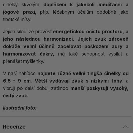
činelky skvělým
doplňkem k jakékoli meditační a
jógové praxi,
příp. léčebným účelům podobně jako
tibetské mísy.
Jejich silou lze provést
energetickou očistu prostoru, a
jeho následnou harmonizaci.
Jejich zvuk zároveň
dokáže velmi účinně zacelovat poškození aury a
harmonizovat čakry,
má také schopnost vysílat a
přenášet myšlenky.
V naší nabídce
najdete různě velké tingša činelky od
6.5 - 9 cm.
Větší vydávají zvuk s nízkými tóny
, a
vibrují po delší dobu, zatímco
menší poskytují vysoký,
čistý zvuk.
Ilustrační foto:
Recenze