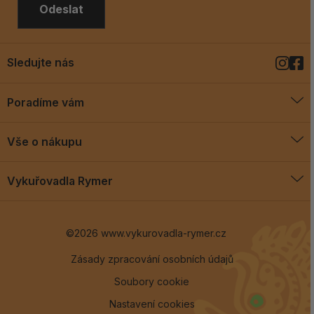
Odeslat
Sledujte nás
Poradíme vám
O vykuřovadlech
Vše o nákupu
Jak vykuřovat
Doprava a platba
Blog
Vykuřovadla Rymer
Obchodní podmínky
Vykuřovadla Rymer
Výměny a vrácení
©2026 www.vykurovadla-rymer.cz
O nás
Věrnostní program
Velkoobchod
Zásady zpracování osobních údajů
Soubory cookie
Kontakt
Nastavení cookies