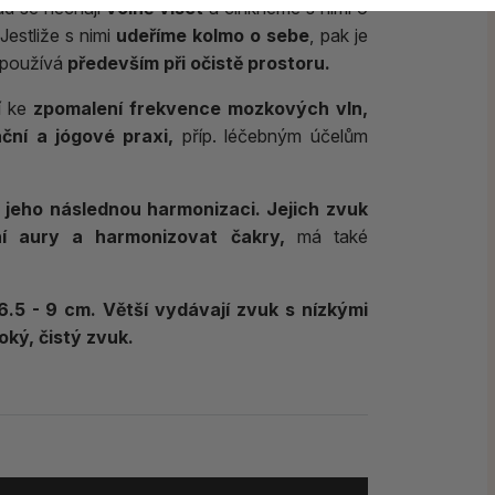
d se nechají
volně viset
a cinkneme s nimi o
 Jestliže s nimi
udeříme kolmo o sebe
, pak je
 používá
především při očistě prostoru.
í ke
zpomalení frekvence mozkových vln,
ační a jógové praxi,
příp. léčebným účelům
a jeho následnou harmonizaci.
Jejich zvuk
í aury a harmonizovat čakry,
má také
6.5 - 9 cm.
Větší vydávají zvuk s nízkými
oký, čistý zvuk.