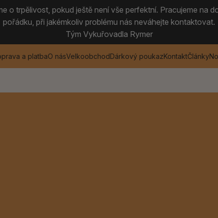
 o trpělivost, pokud ještě není vše perfektní. Pracujeme na do
pořádku, při jakémkoliv problému nás neváhejte kontaktovat.
Tým Vykuřovadla Rymer
prava a platba
O nás
Velkoobchod
Dárkový poukaz
Kontakt
Články
No