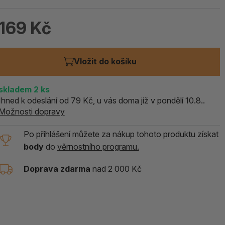
ALOE PRAVÁ (Aloe vera)
169 Kč
119 Kč
skladem > 5 ks
Vložit do košíku
skladem
2
ks
Ihned k odeslání od 79 Kč, u vás doma již v pondělí 10.8..
Možnosti dopravy
Po přihlášení můžete za nákup tohoto produktu získat
body
do
věrnostního programu.
Doprava zdarma
nad 2 000 Kč