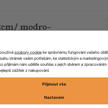
.5cm/ modro-
 používá
soubory cookie
ke správnému fungování vašeho oblí
sahu stránek vašim potřebám, ke statistickým a marketingový
ítko přijímám nám udělíte souhlas s jejich sběrem a zpracování
stroj, ale o rituální předmět, který je
jlepší zážitek z nakupování.
Přijmout vše
ůže
, které mají obdobné složení jako tibetské
Nastavení