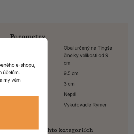
Parametry
Poznámka
Obal určený na Tingša
činelky velikosti od 9
cm
beného e-shopu,
m účelům.
Průměr
9.5 cm
m a my vám
Výška
3 cm
Země původu
Nepál
Výrobce:
Vykuřovadla Rymer
Najdete v těchto kategoriích