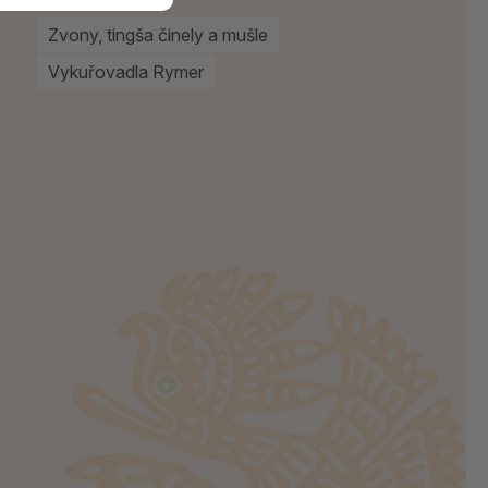
Zvony, tingša činely a mušle
Vykuřovadla Rymer