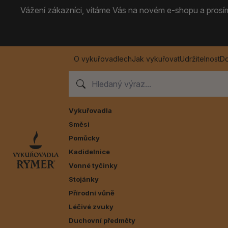
Vážení zákazníci, vítáme Vás na novém e-shopu a prosíme
O vykuřovadlech
Jak vykuřovat
Udržitelnost
Do
Vykuřovadla
Směsi
Pomůcky
Kadidelnice
Vonné tyčinky
Stojánky
Přírodní vůně
Léčivé zvuky
Duchovní předměty