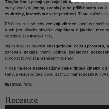
Tingša činelky
mají vynikající akustickou kvalitu.
Poku
hrany, vydávají
jemný, zvonivý a ne příliš hlasitý zvuk
.
zvuk silný, intenzivní
a velmi pronikavý. Tento způsob se
Při úderu o sebe tedy
vznikají vibrace
, které napomáhaj
a tak jsou činelky skvělým
doplňkem k jakékoli medit
podobně jako tibetské mísy.
Jejich silou lze provést
energetickou očistu prostoru, 
zároveň dokáže velmi účinně zacelovat poškozen
schopnost vysílat a přenášet myšlenky.
V naší nabídce
najdete různě velké tingša činelky od 
tóny
, a vibrují po delší dobu, zatímco
menší poskytují vys
Ilustrační foto:
Recenze