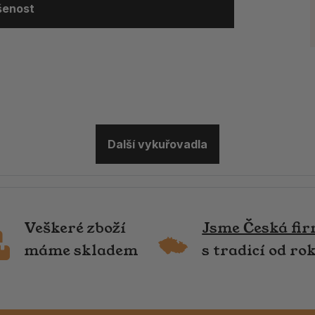
ušenost
Další vykuřovadla
Veškeré zboží
Jsme Česká fi
máme skladem
s tradicí od ro