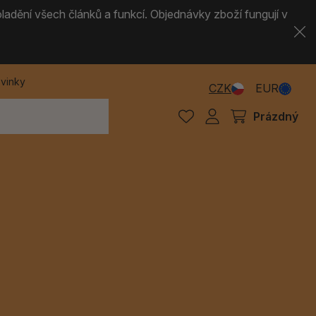
ladění všech článků a funkcí. Objednávky zboží fungují v
vinky
CZK
EUR
Prázdný