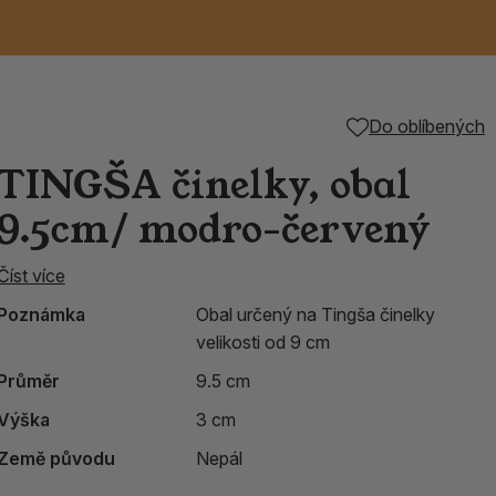
Keramické RAKU
Vonné tyčinky z
Kouřící panáčci na
Příslušenství k
Do oblíbených
nice
die
TIK
Svazky
Řecké chrámové
Tuhé mýdlo ALEPPO
Svíce
kadidelnice
Japonska
františky
tibetským mísám
TINGŠA činelky, obal
Orientální kovové
9.5cm/ modro-červený
lucerny
Číst více
Poznámka
Obal určený na Tingša činelky
velikosti od 9 cm
Průměr
9.5 cm
Výška
3 cm
Země původu
Nepál