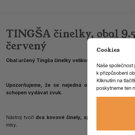
TINGŠA činelky, obal 9
červený
Cookies
Obal určený Tingša činelky velikosti od 9cm
Naše společnost
k přizpůsobení ob
Kliknutím na tlač
Upozorňujeme, že se nejedná o klasický hudební ná
poskytneme ten ne
schopen vydávat zvuk.
Nástroj tvoří
dva kovové činely, spojené proužkem k
mísy.