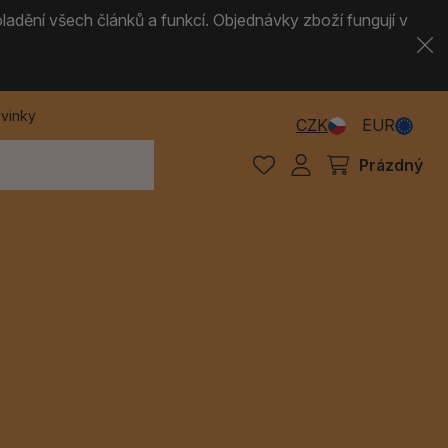
ladění všech článků a funkcí. Objednávky zboží fungují v
vinky
CZK
EUR
Prázdný