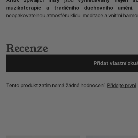
Antik zpívající mísy
jsou
vyhledávány nejen sbě
muzikoterapie a tradičního duchovního umění.
J
neopakovatelnou atmosféru klidu, meditace a vnitřní harmo
Recenze
Přidat vlastní zk
Tento produkt zatím nemá žádné hodnocení.
Přidejte první