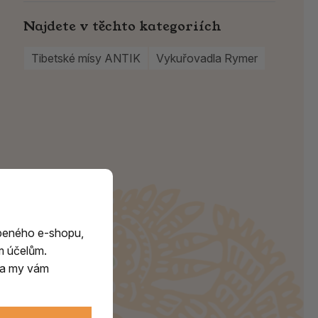
Najdete v těchto kategoriích
Tibetské mísy ANTIK
Vykuřovadla Rymer
beného e-shopu,
m účelům.
m a my vám