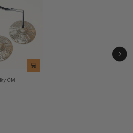
lky ÓM