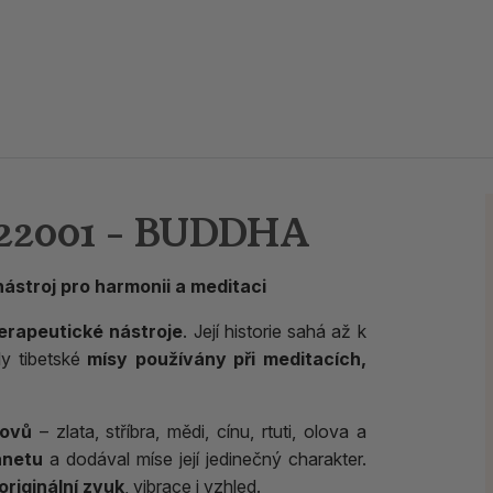
22001 - BUDDHA
ástroj pro harmonii a meditaci
erapeutické nástroje
. Její historie sahá až k
y tibetské
mísy používány při meditacích,
kovů
– zlata, stříbra, mědi, cínu, rtuti, olova a
anetu
a dodával míse její jedinečný charakter.
riginální zvuk
, vibrace i vzhled.