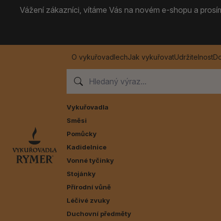
Vážení zákazníci, vítáme Vás na novém e-shopu a prosíme
O vykuřovadlech
Jak vykuřovat
Udržitelnost
Do
Vykuřovadla
Směsi
Pomůcky
Kadidelnice
Vonné tyčinky
Stojánky
Přírodní vůně
Léčivé zvuky
Duchovní předměty