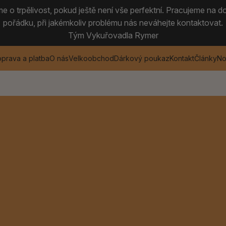
 o trpělivost, pokud ještě není vše perfektní. Pracujeme na do
pořádku, při jakémkoliv problému nás neváhejte kontaktovat.
Tým Vykuřovadla Rymer
prava a platba
O nás
Velkoobchod
Dárkový poukaz
Kontakt
Články
No