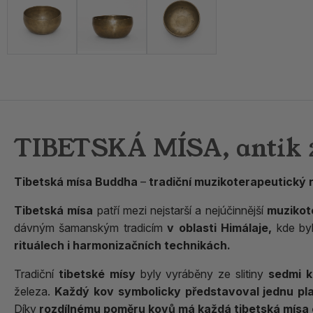
TIBETSKÁ MÍSA, antik 
Tibetská mísa
Buddha
–
tradiční muzikoterapeutický n
Tibetská mísa
patří mezi nejstarší a nejúčinnější
muzikot
dávným šamanským tradicím
v oblasti Himálaje,
kde byl
rituálech i harmonizačních technikách.
Tradiční
tibetské mísy
byly vyráběny ze slitiny
sedmi 
železa.
Každý kov symbolicky představoval jednu pl
Díky
rozdílnému poměru kovů má každá tibetská mísa o