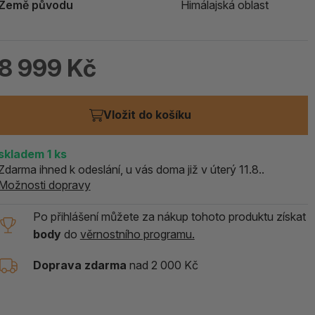
Země původu
Himálajská oblast
ALOE PRAVÁ (Aloe vera)
119 Kč
8 999 Kč
skladem > 5 ks
Vložit do košíku
skladem
1
ks
Zdarma ihned k odeslání, u vás doma již v úterý 11.8..
Možnosti dopravy
Po přihlášení můžete za nákup tohoto produktu získat
body
do
věrnostního programu.
Doprava zdarma
nad 2 000 Kč