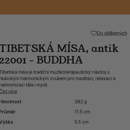
Keramické RAKU
Vonné tyčinky z
Kouřící panáčci na
Příslušenství k
Do oblíbených
é
nice
die
TIK
Svazky
Řecké chrámové
Tuhé mýdlo ALEPPO
Svíce
kadidelnice
Japonska
františky
tibetským mísám
TIBETSKÁ MÍSA, antik
Orientální kovové
22001 - BUDDHA
lucerny
Tibetská mísa je tradiční muzikoterapeutický nástroj s
hlubokým harmonickým zvukem pro meditaci, relaxaci a
harmonizaci těla i mysli.
Číst více
Hmotnost
382 g
Průměr
11.5 cm
Výška
5.5 cm