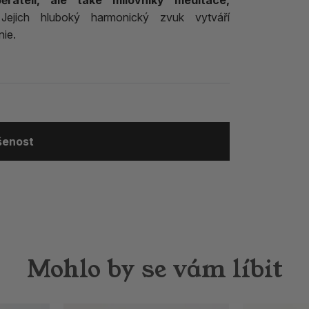
rateli, ale také milovníky meditace,
ejich hluboký harmonický zvuk vytváří
nie.
ušenost
Mohlo by se vám líbit