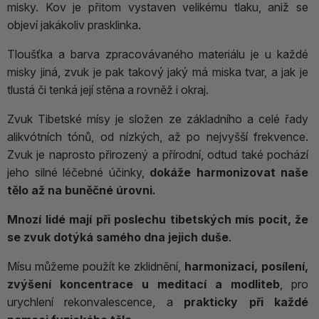
misky. Kov je přitom vystaven velikému tlaku, aniž se
objeví jakákoliv prasklinka.
Tloušťka a barva zpracovávaného materiálu je u každé
misky jiná, zvuk je pak takový jaký má miska tvar, a jak je
tlustá či tenká její stěna a rovněž i okraj.
Zvuk Tibetské mísy je složen ze základního a celé řady
alikvótních tónů, od nízkých, až po nejvyšší frekvence.
Zvuk je naprosto přirozený a přírodní, odtud také pochází
jeho silné léčebné účinky,
dokáže harmonizovat naše
tělo až na buněčné úrovni.
Mnozí lidé mají při poslechu tibetských mís pocit, že
se zvuk dotýká samého dna jejich duše
.
Mísu můžeme použít ke zklidnění,
harmonizaci, posílení,
zvýšení koncentrace u meditací a modliteb
, pro
urychlení rekonvalescence, a
prakticky při každé