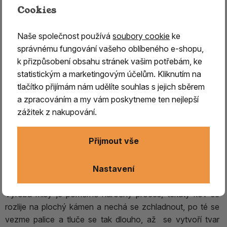
Cookies
TIBETSKÁ MÍSA 22001
Naše společnost používá
soubory cookie
ke
Tibetská mísa
je jedním z
nejstarších a nejúčinnějších
správnému fungování vašeho oblíbeného e-shopu,
muzikoterapeutických nástrojů
.
k přizpůsobení obsahu stránek vašim potřebám, ke
statistickým a marketingovým účelům. Kliknutím na
Její historie sahá až
k nejrannějším šamanským
tlačítko přijímám nám udělíte souhlas s jejich sběrem
tradicím v oblasti Himaláje
, původní použití je však
a zpracováním a my vám poskytneme ten nejlepší
obestřeno tajemstvím.
zážitek z nakupování.
Původní mísy jsou slitinou
sedmi kovů - zlata, stříbra,
mědi, cínu, rtuti, olova a železa
, každý kov
Přijmout vše
představuje jednu planetu (zlato-Slunce, stříbro-
Měsíc, měď-Venuše, cín- Jupiter, rtuť-Merkur, olovo-
Nastavení
Saturn, železo-Mars) jejich poměr se však může lišit.
Výroba mísy je poměrně náročný proces, tekutý kov se
rozlije na plochý kámen a nechá se zchladnout, po té se
vezme palice a tluče se tak dlouho, až se vytvoří tvar