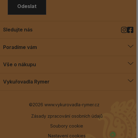
Odeslat
Sledujte nás
Poradíme vám
O vykuřovadlech
Vše o nákupu
Jak vykuřovat
Doprava a platba
Blog
Vykuřovadla Rymer
Obchodní podmínky
Vykuřovadla Rymer
Výměny a vrácení
©2026 www.vykurovadla-rymer.cz
O nás
Věrnostní program
Velkoobchod
Zásady zpracování osobních údajů
Soubory cookie
Kontakt
Nastavení cookies