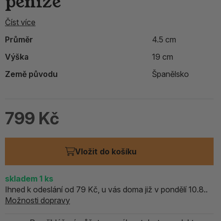
peníze
Číst více
Průměr
4.5 cm
Výška
19 cm
Země původu
Španělsko
799 Kč
Vložit do košíku
skladem
1
ks
Ihned k odeslání od 79 Kč, u vás doma již v pondělí 10.8..
Možnosti dopravy