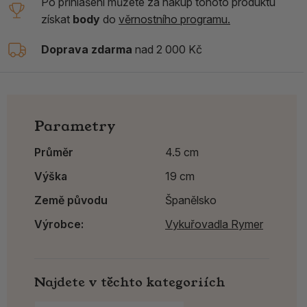
Po přihlášení můžete za nákup tohoto produktu
získat
body
do
věrnostního programu.
Doprava zdarma
nad 2 000 Kč
Parametry
Průměr
4.5 cm
Výška
19 cm
Země původu
Španělsko
Výrobce:
Vykuřovadla Rymer
Najdete v těchto kategoriích