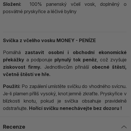
Složení:
100% panenský včelí vosk, doplněný o
posvátné pryskyřice a léčivé byliny
Svíčka z včelího vosku MONEY - PENÍZE
Pomáhá
zastavit osobní i obchodní ekonomické
překážky
a podporuje
plynulý tok peněz
, což zvyšuje
ziskovost firmy.
Jednotlivcům přináší
obecné štěstí,
včetně štěstí ve hře.
Použití:
Po zapálení umístěte svíčku do vhodného svícnu.
Je-li plamen příliš vysoký, knot jemně zkraťte. Pryskyřice v
blízkosti knotu, pokud je svíčka obsahuje pravidelně
odstraňujte.
Hořící svíčku nenechávejte bez dozoru !
Recenze