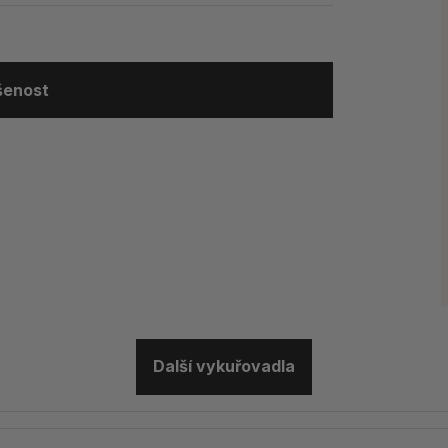
ušenost
Další vykuřovadla