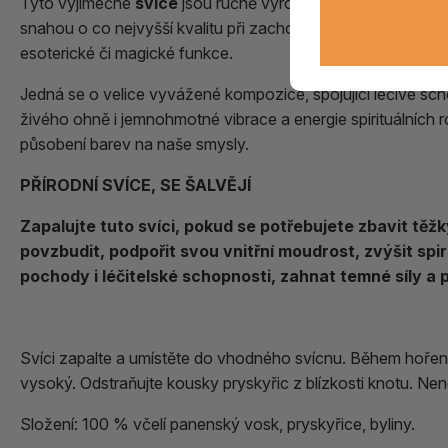
Tyto výjimečné
svíce
jsou ručně vyrobeny z nejkvalitnější
snahou o co nejvyšší kvalitu při zachování přirozeného půso
esoterické či magické funkce.
Jedná se o velice vyvážené kompozice, spojující léčivé sch
živého ohně i jemnohmotné vibrace a energie spirituálních ro
působení barev na naše smysly.
PŘÍRODNÍ SVÍCE, SE ŠALVĚJÍ
Zapalujte tuto svíci, pokud se potřebujete zbavit těžk
povzbudit, podpořit svou vnitřní moudrost, zvýšit spir
pochody i léčitelské schopnosti, zahnat temné síly a 
Svíci zapalte a umístěte do vhodného svícnu. Během hoření 
vysoký. Odstraňujte kousky pryskyřic z blízkosti knotu. Ne
Složení: 100 % včelí panenský vosk, pryskyřice, byliny.