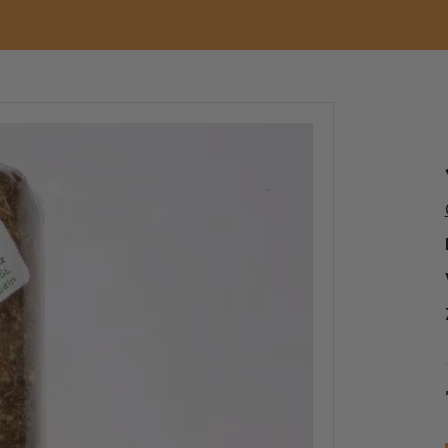
Vonné tyčinky
Na vonné tyčinky
Dřevitá
Zvěrokruh
Písek
Kovové kadidelnice
Přírodní tuhé esence
Tibetské mísy
Kyvadla
Pryskyřice
Čakrové a účelov
Ostatní
Keramické kadidel
Vonné tyčinky z In
Na vonné kužílky
Tuhé vůně
Tibetské mísy AN
Masky a sošky
čakrové
čakrové
Vonné kužely a
Ostatní
Ostatní
Elektrické kadidelnice
Kadidlové směsi
Vykuřovací pícky
františky