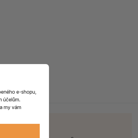
beného e-shopu,
m účelům.
m a my vám
Parametry