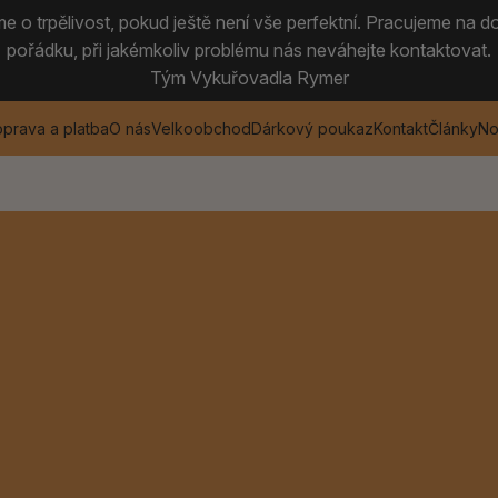
 o trpělivost, pokud ještě není vše perfektní. Pracujeme na do
pořádku, při jakémkoliv problému nás neváhejte kontaktovat.
Tým Vykuřovadla Rymer
prava a platba
O nás
Velkoobchod
Dárkový poukaz
Kontakt
Články
No