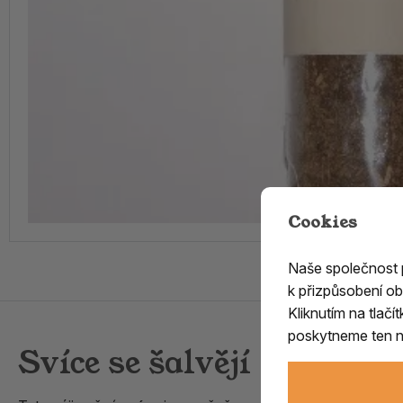
Cookies
Naše společnost
k přizpůsobení ob
Kliknutím na tlač
poskytneme ten ne
Svíce se šalvějí