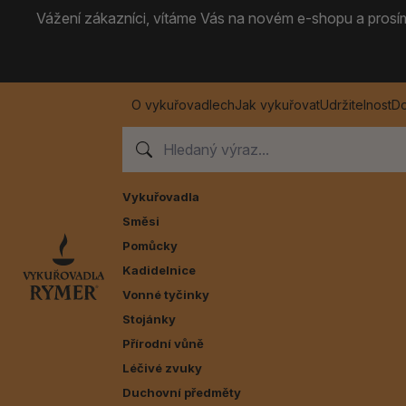
Vážení zákazníci, vítáme Vás na novém e-shopu a prosíme
O vykuřovadlech
Jak vykuřovat
Udržitelnost
Do
Vykuřovadla
Směsi
Pomůcky
Kadidelnice
Vonné tyčinky
Stojánky
Přírodní vůně
Léčivé zvuky
Duchovní předměty