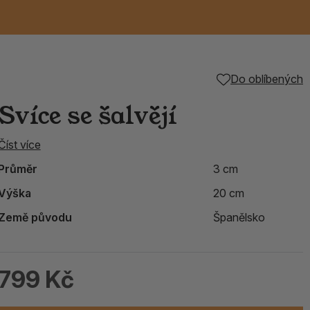
Keramické RAKU
Vonné tyčinky z
Kouřící panáčci na
Příslušenství k
Do oblíbených
é
nice
die
TIK
Svazky
Řecké chrámové
Tuhé mýdlo ALEPPO
Svíce
kadidelnice
Japonska
františky
tibetským mísám
Svíce se šalvějí
Orientální kovové
Číst více
lucerny
Průměr
3 cm
Výška
20 cm
Země původu
Španělsko
799 Kč