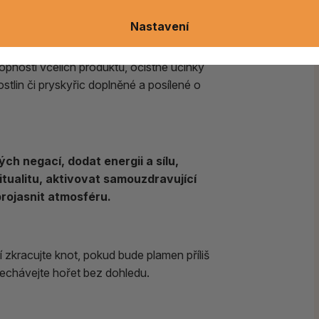
ho
včelího vosku, bylin a pryskyřic
, se
bení, léčivých schopností i rituálně obřadní
Nastavení
opnosti včelích produktů, očistné účinky
stlin či pryskyřic doplněné a posílené o
ých negací, dodat energii a sílu,
itualitu, aktivovat samouzdravující
projasnit atmosféru.
zkracujte knot, pokud bude plamen příliš
nechávejte hořet bez dohledu.