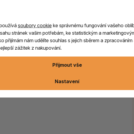
 ve
starověkém Egyptě při balzamování
, v
ty, kdo hledají
jemnou, harmonizující vůni a
 používá
soubory cookie
ke správnému fungování vašeho oblí
sahu stránek vašim potřebám, ke statistickým a marketingový
podobu dřevěných uhlíků napuštěných
ítko přijímám nám udělíte souhlas s jejich sběrem a zpracování
patně se s ní manipuluje.
jlepší zážitek z nakupování.
Přijmout vše
Nastavení
ušenost