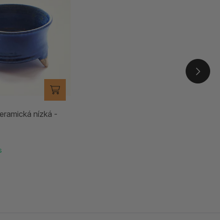
eramická nízká -
s