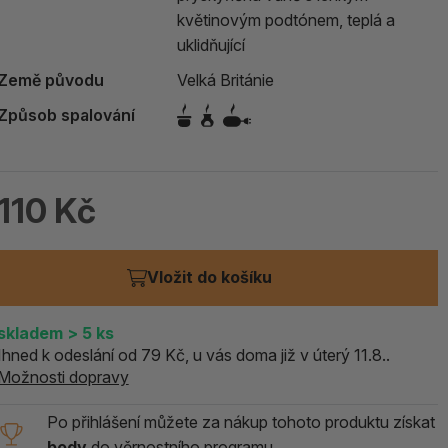
ALOE PRAVÁ (Aloe vera)
květinovým podtónem, teplá a
uklidňující
119 Kč
Země původu
Velká Británie
skladem > 5 ks
Způsob spalování
110 Kč
Vložit do košíku
skladem
> 5
ks
Ihned k odeslání od 79 Kč, u vás doma již v úterý 11.8..
Možnosti dopravy
Po přihlášení můžete za nákup tohoto produktu získat
body
do
věrnostního programu.