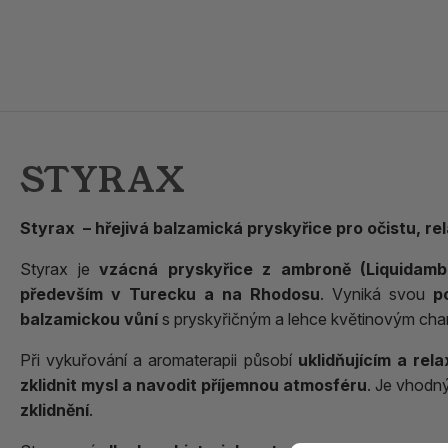
STYRAX
Styrax – hřejivá balzamická pryskyřice pro očistu, re
Styrax je
vzácná pryskyřice z ambroně (Liquidamba
především v Turecku a na Rhodosu
. Vyniká svou
p
balzamickou vůní
s pryskyřičným a lehce květinovým cha
Při vykuřování a aromaterapii působí
uklidňujícím a re
zklidnit mysl a navodit příjemnou atmosféru
. Je vhodn
zklidnění
.