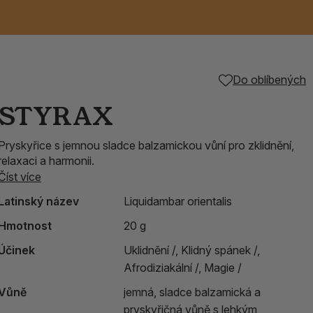
Keramické RAKU
Vonné tyčinky z
Kouřící panáčci na
Příslušenství k
Do oblíbených
é
nice
die
TIK
Svazky
Řecké chrámové
Tuhé mýdlo ALEPPO
Svíce
kadidelnice
Japonska
františky
tibetským mísám
STYRAX
Orientální kovové
Pryskyřice s jemnou sladce balzamickou vůní pro zklidnění,
lucerny
relaxaci a harmonii.
Číst více
Latinský název
Liquidambar orientalis
Hmotnost
20 g
Účinek
Uklidnění /,
Klidný spánek /,
Afrodiziakální /,
Magie /
Vůně
jemná, sladce balzamická a
pryskyřičná vůně s lehkým