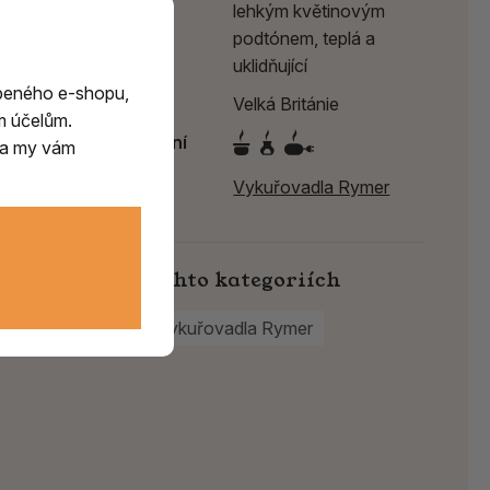
lehkým květinovým
podtónem, teplá a
uklidňující
beného e-shopu,
Země původu
Velká Británie
m účelům.
Způsob spalování
m a my vám
Výrobce:
Vykuřovadla Rymer
Najdete v těchto kategoriích
Pryskyřice
Vykuřovadla Rymer