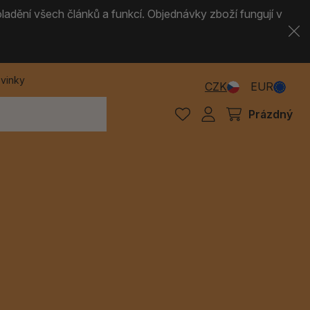
ladění všech článků a funkcí. Objednávky zboží fungují v
vinky
CZK
EUR
Prázdný