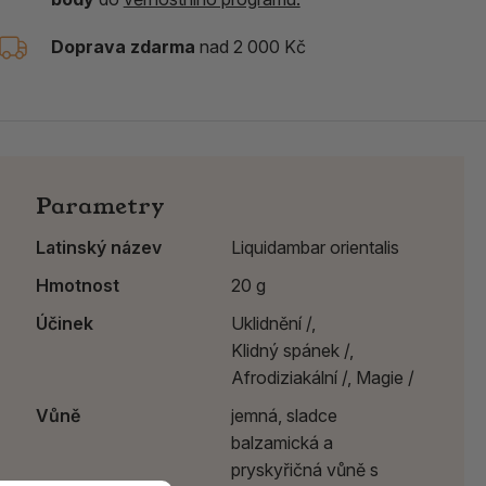
Doprava zdarma
nad 2 000 Kč
Parametry
Latinský název
Liquidambar orientalis
Hmotnost
20 g
Účinek
Uklidnění /,
Klidný spánek /,
Afrodiziakální /,
Magie /
Vůně
jemná, sladce
balzamická a
pryskyřičná vůně s