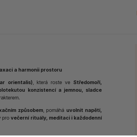
laxaci a harmonii prostoru
r orientalis)
, která roste ve
Středomoří,
olotekutou konzistencí a jemnou, sladce
rakterem.
laxačním způsobem
, pomáhá
uvolnit napětí,
ý pro
večerní rituály, meditaci i každodenní