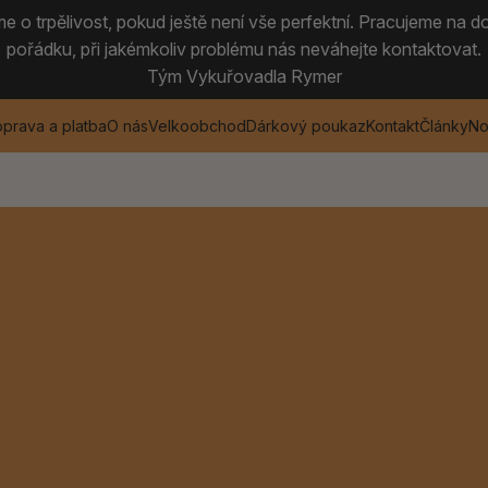
 o trpělivost, pokud ještě není vše perfektní. Pracujeme na do
pořádku, při jakémkoliv problému nás neváhejte kontaktovat.
Tým Vykuřovadla Rymer
prava a platba
O nás
Velkoobchod
Dárkový poukaz
Kontakt
Články
No