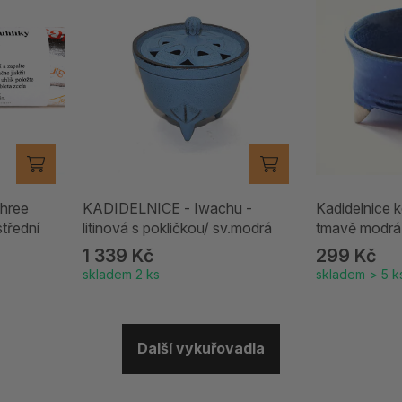
Three
KADIDELNICE - Iwachu -
Kadidelnice k
střední
litinová s pokličkou/ sv.modrá
tmavě modrá
1 339 Kč
299 Kč
skladem 2 ks
skladem > 5 k
Další vykuřovadla