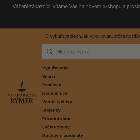
Vážení zákazníci, vítáme Vás na novém e-shopu a prosíme
O vykuřovadlech
Jak vykuřovat
Udržitelnost
Do
Vykuřovadla
Směsi
Pomůcky
Kadidelnice
Vonné tyčinky
Stojánky
Přírodní vůně
Léčivé zvuky
Duchovní předměty