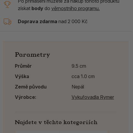
Po přihlášení můžete za nákup tohoto produktu
získat
body
do
věrnostního programu.
Doprava zdarma
nad 2 000 Kč
Parametry
Průměr
9.5 cm
Výška
cca 1.0 cm
Země původu
Nepál
Výrobce:
Vykuřovadla Rymer
Najdete v těchto kategoriích