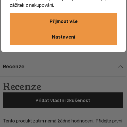
zážitek z nakupování.
Stojánek Nepál/dřevo/ kámen -
květ vykládaný 2.
Přijmout vše
Dřevěný stojánek
vykládaný tyrkysem slouží k pálení
Nastavení
vonných tyčinek, s otvory na jednu silnou tibetskou
tyčinku a 4 s bambusovou štěpinou.
Recenze
Recenze
Přidat vlastní zkušenost
Tento produkt zatím nemá žádné hodnocení.
Přidejte první