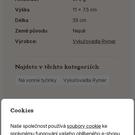
Výška
11 x 7.5 cm
Délka
35 cm
Země původu
Nepál
Výrobce:
Vykuřovadla Rymer
Najdete v těchto kategoriích
Na vonné tyčinky
Vykuřovadla Rymer
Cookies
Naše společnost používá
soubory cookie
ke
správnému fungování vašeho oblíbeného e-shopu,