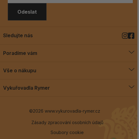
Odeslat
Sledujte nás
Poradíme vám
O vykuřovadlech
Vše o nákupu
Jak vykuřovat
Doprava a platba
Blog
Vykuřovadla Rymer
Obchodní podmínky
Vykuřovadla Rymer
Výměny a vrácení
©2026 www.vykurovadla-rymer.cz
O nás
Věrnostní program
Velkoobchod
Zásady zpracování osobních údajů
Soubory cookie
Kontakt