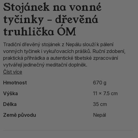
Stojánek na vonné
tyčinky – dřevěná
truhlička ÓM
Tradiční dřevěný stojánek z Nepálu slouží k pálení
vonných tyčinek i vykuřovacích prášků. Ruční zdobení,
praktická přihrádka a autentické tibetské zpracování
vytvářejí jedinečný meditační doplněk.
Číst více
Hmotnost
670 g
Výška
11 x 7.5 cm
Délka
35 cm
Země původu
Nepál