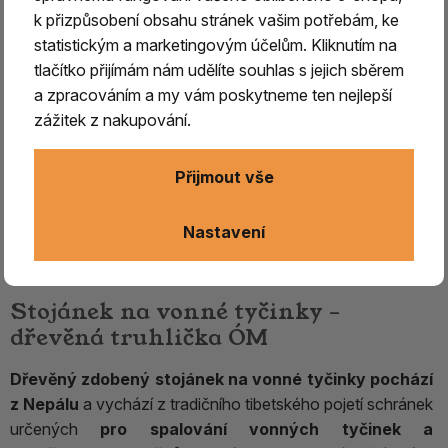
k přizpůsobení obsahu stránek vašim potřebám, ke
statistickým a marketingovým účelům. Kliknutím na
tlačítko přijímám nám udělíte souhlas s jejich sběrem
a zpracováním a my vám poskytneme ten nejlepší
zážitek z nakupování.
Přijmout vše
Nastavení
Stojánek na vonné tyčinky –
dřevěná truhlička ÓM
Dřevěný zdobený stojánek na vonné tyčinky pochází
z Nepálu
a vychází z tradičního tibetského pojetí schránek
určených
pro spalování vonných tyčinek a