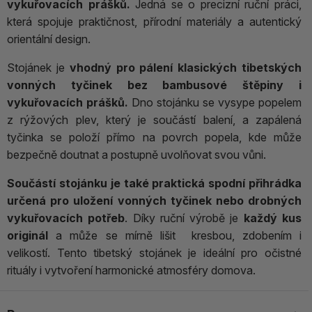
vykuřovacích prášků.
Jedná se o precizní ruční práci,
která spojuje praktičnost, přírodní materiály a autentický
orientální design.
Stojánek je
vhodný pro pálení klasických tibetských
vonných tyčinek bez bambusové štěpiny i
vykuřovacích prášků.
Dno stojánku se vysype popelem
z rýžových plev, který je součástí balení, a zapálená
tyčinka se položí přímo na povrch popela, kde může
bezpečně doutnat a postupně uvolňovat svou vůni.
Součástí stojánku je také praktická spodní přihrádka
určená pro uložení vonných tyčinek nebo drobných
vykuřovacích potřeb
. Díky ruční výrobě je
každý kus
originál
a může se mírně lišit kresbou, zdobením i
velikostí. Tento tibetský stojánek je ideální pro očistné
rituály i vytvoření harmonické atmosféry domova.