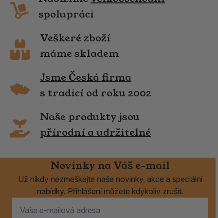
spolupráci
Veškeré zboží
máme skladem
Jsme Česká firma
s tradicí od roku 2002
Naše produkty jsou
přírodní a udržitelné
Novinky na Váš e-mail
Už nikdy nezmeškejte naše novinky, akce a speciální
nabídky. Přihlášení můžete kdykoliv zrušit.