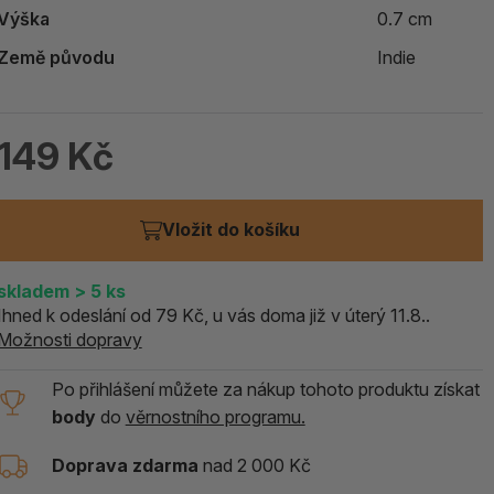
Výška
0.7 cm
ALOE PRAVÁ (Aloe vera)
Země původu
Indie
119 Kč
skladem > 5 ks
149 Kč
Vložit do košíku
skladem
> 5
ks
Ihned k odeslání od 79 Kč, u vás doma již v úterý 11.8..
Možnosti dopravy
Po přihlášení můžete za nákup tohoto produktu získat
body
do
věrnostního programu.
Doprava zdarma
nad 2 000 Kč