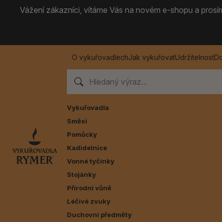
Vážení zákazníci, vítáme Vás na novém e-shopu a prosíme
O vykuřovadlech
Jak vykuřovat
Udržitelnost
Do
Vykuřovadla
Směsi
Pomůcky
Kadidelnice
Vonné tyčinky
Stojánky
Přírodní vůně
Léčivé zvuky
Duchovní předměty