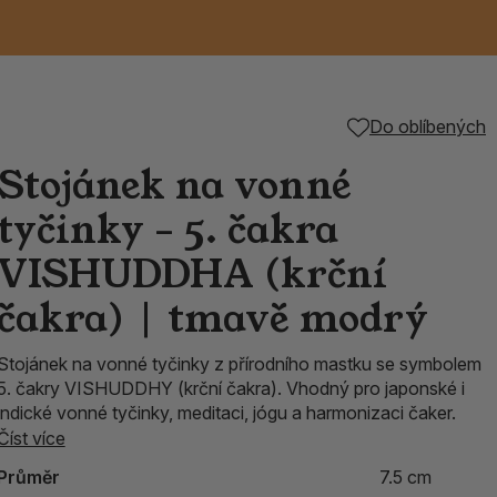
Keramické RAKU
Vonné tyčinky z
Kouřící panáčci na
Příslušenství k
Do oblíbených
é
nice
die
TIK
Svazky
Řecké chrámové
Tuhé mýdlo ALEPPO
Svíce
kadidelnice
Japonska
františky
tibetským mísám
Stojánek na vonné
Orientální kovové
tyčinky – 5. čakra
lucerny
VISHUDDHA (krční
čakra) | tmavě modrý
Stojánek na vonné tyčinky z přírodního mastku se symbolem
5. čakry VISHUDDHY (krční čakra). Vhodný pro japonské i
indické vonné tyčinky, meditaci, jógu a harmonizaci čaker.
Číst více
Průměr
7.5 cm