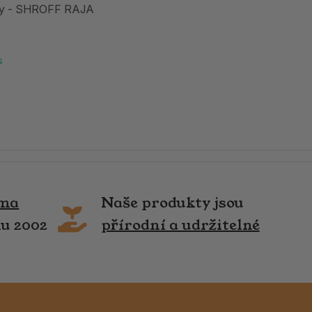
ky - SHROFF RAJA
s
rma
Naše produkty jsou
ku 2002
přírodní a udržitelné