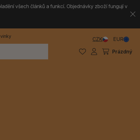
ladění všech článků a funkcí. Objednávky zboží fungují v
vinky
CZK
EUR
Prázdný