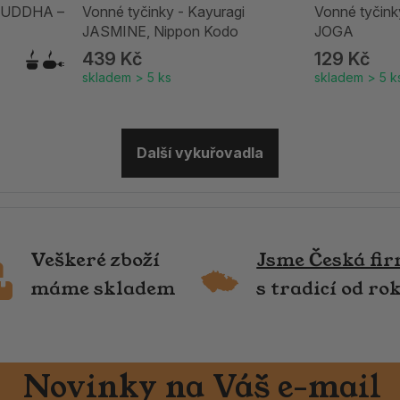
SHUDDHA –
Vonné tyčinky - Kayuragi
Vonné tyčin
JASMINE, Nippon Kodo
JOGA
439 Kč
129 Kč
skladem > 5 ks
skladem > 5 k
Další vykuřovadla
Veškeré zboží
Jsme Česká fi
máme skladem
s tradicí od ro
Novinky na Váš e-mail