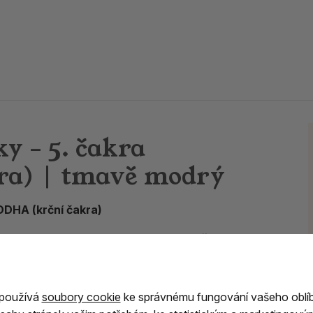
y – 5. čakra
a) | tmavě modrý
DDHA (krční čakra)
ho mastku
je zdoben symbolem
5. čakry
e podle tradičních východních nauk
spojována
 otevřeně sdílet své myšlenky i pocity.
cítíme a co říkáme.
 používá
soubory cookie
ke správnému fungování vašeho oblí