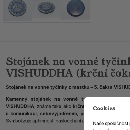
Stojánek na vonné tyčink
VISHUDDHA (krční čakr
Stojánek na vonné tyčinky z mastku – 5. čakra VISHU
Kamenný stojánek na vonné tyčinky z přírodní
VISHUDDHA
, známé také jako
krční čakra
. Pátá čakra j
Cookies
s komunikací, sebevyjádřením, pravdou a schopností
Symbolizuje upřímnost, naslouchání a harmonii mezi tím, co 
Naše společnost