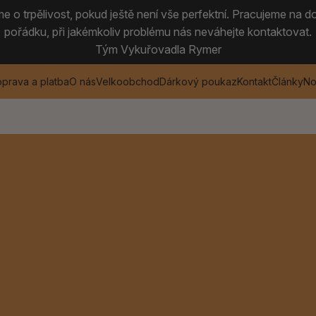
 o trpělivost, pokud ještě není vše perfektní. Pracujeme na do
pořádku, při jakémkoliv problému nás neváhejte kontaktovat.
Tým Vykuřovadla Rymer
prava a platba
O nás
Velkoobchod
Dárkový poukaz
Kontakt
Články
No