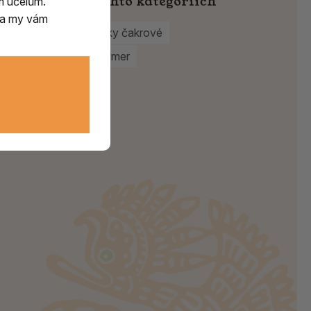
Najdete v těchto kategoriích
m účelům.
m a my vám
Na vonné tyčinky čakrové
Vykuřovadla Rymer