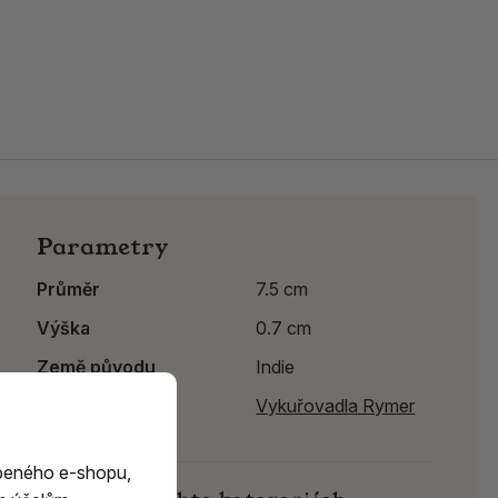
Parametry
Průměr
7.5 cm
Výška
0.7 cm
Země původu
Indie
Výrobce:
Vykuřovadla Rymer
beného e-shopu,