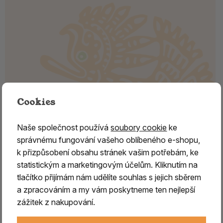
Cookies
Naše společnost používá
soubory cookie
ke
správnému fungování vašeho oblíbeného e-shopu,
k přizpůsobení obsahu stránek vašim potřebám, ke
Stojánek na vonné tyčinky – 3.
statistickým a marketingovým účelům. Kliknutím na
čakra MANIPURA (čakra solar
tlačítko přijímám nám udělíte souhlas s jejich sběrem
plexu) | žlutý
a zpracováním a my vám poskytneme ten nejlepší
zážitek z nakupování.
Stojánek na vonné tyčinky z mastku – 3. čakra
MANIPURA (čakra solar plexu)