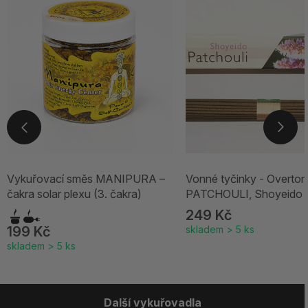
Vykuřovací směs MANIPURA –
Vonné tyčinky - Overton
čakra solar plexu (3. čakra)
PATCHOULI, Shoyeido
249 Kč
199 Kč
skladem > 5 ks
skladem > 5 ks
Další vykuřovadla