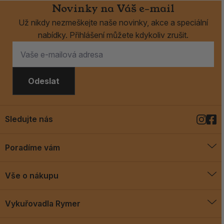
Novinky na Váš e-mail
Už nikdy nezmeškejte naše novinky, akce a speciální
nabídky. Přihlášení můžete kdykoliv zrušit.
Odeslat
Sledujte nás
Poradíme vám
O vykuřovadlech
Vše o nákupu
Jak vykuřovat
Doprava a platba
Blog
Vykuřovadla Rymer
Obchodní podmínky