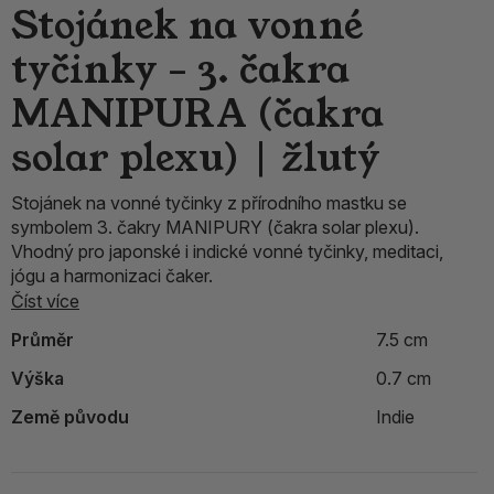
Stojánek na vonné
tyčinky – 3. čakra
MANIPURA (čakra
solar plexu) | žlutý
Stojánek na vonné tyčinky z přírodního mastku se
symbolem 3. čakry MANIPURY (čakra solar plexu).
Vhodný pro japonské i indické vonné tyčinky, meditaci,
jógu a harmonizaci čaker.
Číst více
Průměr
7.5 cm
Výška
0.7 cm
Země původu
Indie