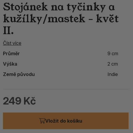
Stojánek na tyčinky a
kužílky/mastek - květ
II.
Číst více
Průměr
9 cm
Výška
2 cm
Země původu
Indie
249 Kč
Vložit do košíku