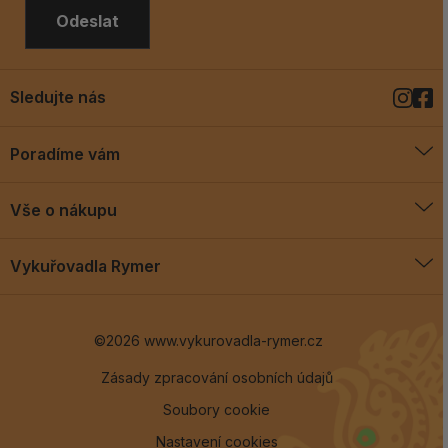
Odeslat
Sledujte nás
Poradíme vám
O vykuřovadlech
Vše o nákupu
Jak vykuřovat
Doprava a platba
Blog
Vykuřovadla Rymer
Obchodní podmínky
Vykuřovadla Rymer
Výměny a vrácení
©2026 www.vykurovadla-rymer.cz
O nás
Věrnostní program
Velkoobchod
Zásady zpracování osobních údajů
Soubory cookie
Kontakt
Nastavení cookies