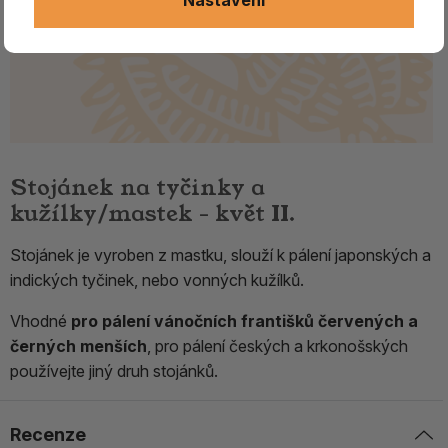
Stojánek na tyčinky a
kužílky/mastek - květ II.
Stojánek je vyroben z mastku, slouží k pálení japonských a
indických tyčinek, nebo vonných kužílků.
Vhodné
pro pálení vánočních františků červených a
černých menších
, pro pálení českých a krkonošských
používejte jiný druh stojánků.
Recenze