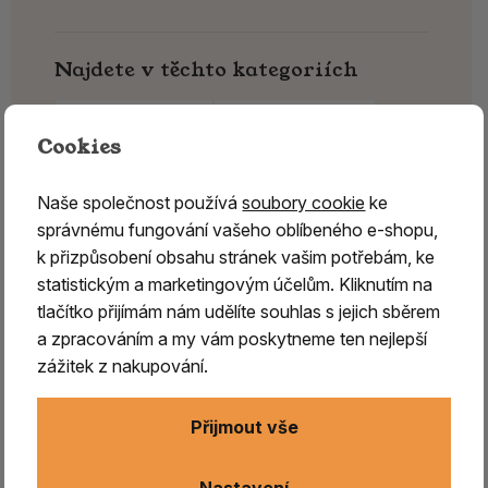
Najdete v těchto kategoriích
Na vonné kužílky
Na vonné tyčinky
Cookies
Vykuřovadla Rymer
Naše společnost používá
soubory cookie
ke
správnému fungování vašeho oblíbeného e-shopu,
k přizpůsobení obsahu stránek vašim potřebám, ke
statistickým a marketingovým účelům. Kliknutím na
tlačítko přijímám nám udělíte souhlas s jejich sběrem
a zpracováním a my vám poskytneme ten nejlepší
zážitek z nakupování.
Přijmout vše
Nastavení