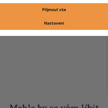
Přijmout vše
Nastavení
Mohlo by se vám líbit