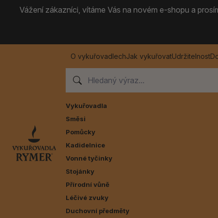
Vážení zákazníci, vítáme Vás na novém e-shopu a prosíme
O vykuřovadlech
Jak vykuřovat
Udržitelnost
Do
Vykuřovadla
Směsi
Pomůcky
Kadidelnice
Vonné tyčinky
Stojánky
Přírodní vůně
Léčivé zvuky
Duchovní předměty