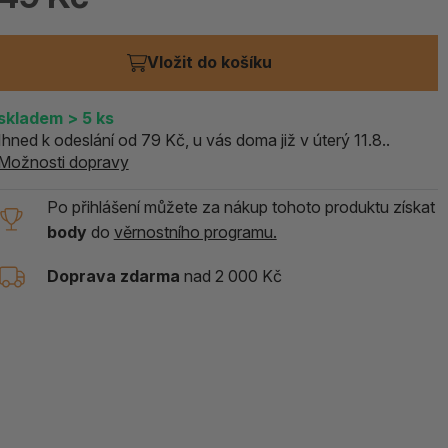
ALOE PRAVÁ (Aloe vera)
Vložit do košíku
119 Kč
skladem > 5 ks
skladem
> 5
ks
Ihned k odeslání od 79 Kč, u vás doma již v úterý 11.8..
Možnosti dopravy
Po přihlášení můžete za nákup tohoto produktu získat
body
do
věrnostního programu.
Doprava zdarma
nad 2 000 Kč