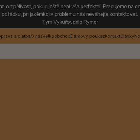
 o trpělivost, pokud ještě není vše perfektní. Pracujeme na do
pořádku, při jakémkoliv problému nás neváhejte kontaktovat.
Tým Vykuřovadla Rymer
prava a platba
O nás
Velkoobchod
Dárkový poukaz
Kontakt
Články
No