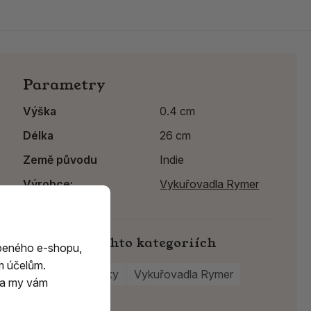
Parametry
Výška
0.4 cm
Délka
26 cm
Země původu
Indie
Výrobce:
Vykuřovadla Rymer
Najdete v těchto kategoriích
beného e-shopu,
m účelům.
Na vonné tyčinky
Vykuřovadla Rymer
m a my vám