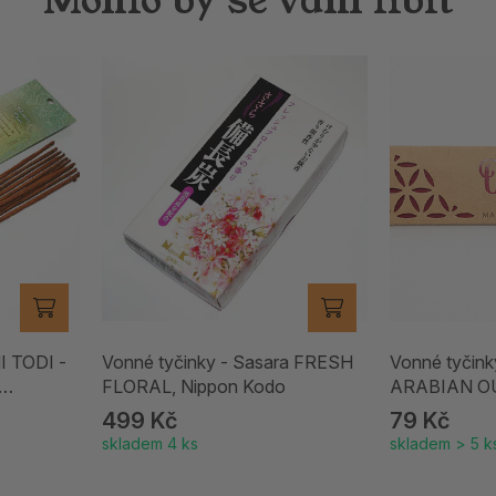
I TODI -
Vonné tyčinky - Sasara FRESH
Vonné tyčink
FLORAL, Nippon Kodo
ARABIAN O
499 Kč
79 Kč
skladem 4 ks
skladem > 5 k