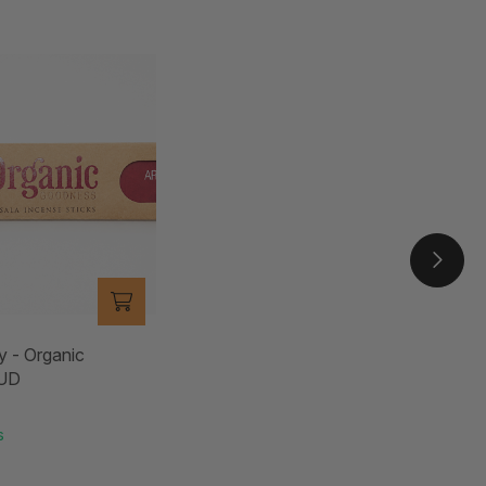
y - Organic
UD
s