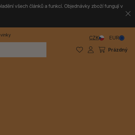
ladění všech článků a funkcí. Objednávky zboží fungují v
vinky
CZK
EUR
Prázdný