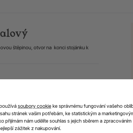
ialový
ovou štěpinou, otvor na konci stojánku k
ušenost
 používá
soubory cookie
ke správnému fungování vašeho oblí
sahu stránek vašim potřebám, ke statistickým a marketingový
ítko přijímám nám udělíte souhlas s jejich sběrem a zpracování
jlepší zážitek z nakupování.