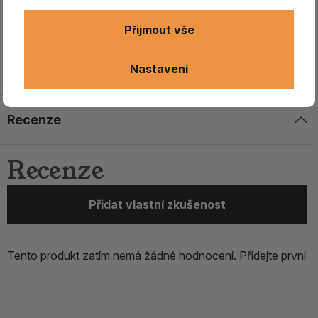
Stojánek - lyže/ dřevo /červený/ÓM
Přijmout vše
Dřevěný stojánek slouží k pálení vonných tyčinek s
bambusovou štěpinou, otvor na konci stojánku k zasunutí
Nastavení
tyčinky se dá případně zvětšit.
Recenze
Recenze
Přidat vlastní zkušenost
Tento produkt zatím nemá žádné hodnocení.
Přidejte první