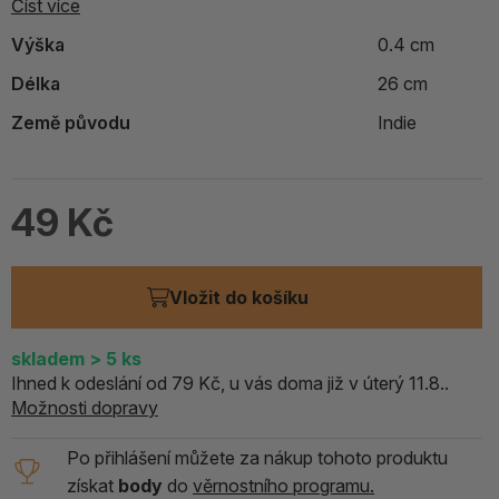
Číst více
Výška
0.4 cm
Délka
26 cm
Země původu
Indie
49 Kč
Vložit do košíku
skladem
> 5
ks
Ihned k odeslání od 79 Kč, u vás doma již v úterý 11.8..
Možnosti dopravy
Po přihlášení můžete za nákup tohoto produktu
získat
body
do
věrnostního programu.