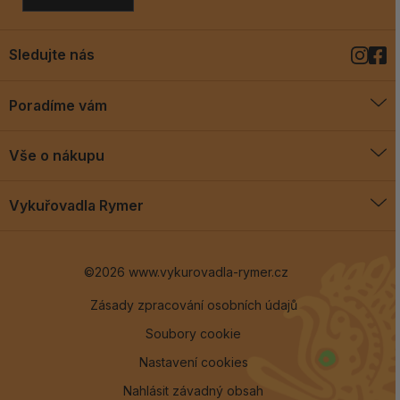
Sledujte nás
Poradíme vám
O vykuřovadlech
Vše o nákupu
Jak vykuřovat
Doprava a platba
Blog
Vykuřovadla Rymer
Obchodní podmínky
Vykuřovadla Rymer
Výměny a vrácení
©2026 www.vykurovadla-rymer.cz
O nás
Věrnostní program
Velkoobchod
Zásady zpracování osobních údajů
Soubory cookie
Kontakt
Nastavení cookies
Nahlásit závadný obsah