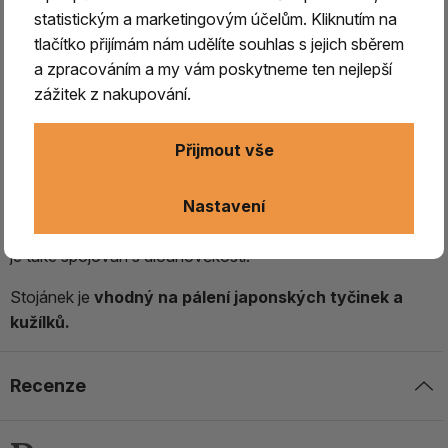
statistickým a marketingovým účelům. Kliknutím na
Stojánek Iwachu litina, lotosový
tlačítko přijímám nám udělíte souhlas s jejich sběrem
květ /modrý
a zpracováním a my vám poskytneme ten nejlepší
zážitek z nakupování.
Tento elegantní litinový stojánek na pálení vonných
tyčinek pochází
z rodinné japonské
Přijmout vše
firmy Iwachu, která je specialistou na zpracování
litiny již více než 100 let.
Nastavení
Symbolicky lotosový květ představuje čistotu těla i duše,
je také spojován s dlouhověkostí.
Stojánek je
vhodný na pálení japonských tyčinek a
kužílků.
Recenze