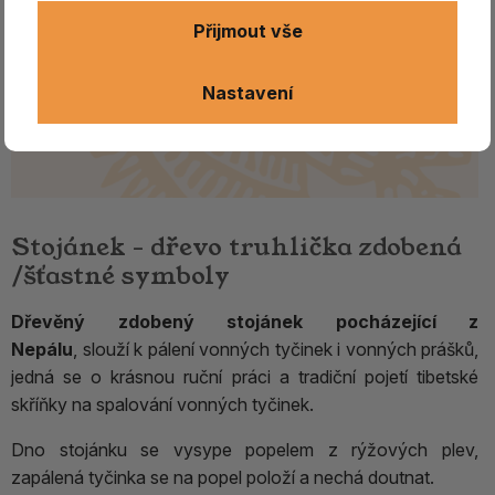
Přijmout vše
Nastavení
Stojánek - dřevo truhlička zdobená
/šťastné symboly
Dřevěný zdobený stojánek pocházející z
Nepálu
, slouží k pálení vonných tyčinek i vonných prášků,
jedná se o krásnou ruční práci a tradiční pojetí tibetské
skříňky na spalování vonných tyčinek.
Dno stojánku se vysype popelem z rýžových plev,
zapálená tyčinka se na popel položí a nechá doutnat.