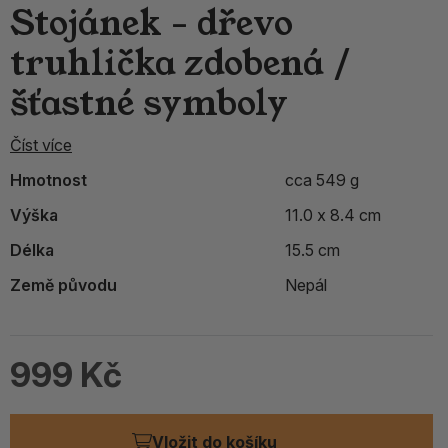
Stojánek - dřevo
truhlička zdobená /
šťastné symboly
Číst více
Hmotnost
cca 549 g
Výška
11.0 x 8.4 cm
Délka
15.5 cm
Země původu
Nepál
999 Kč
Vložit do košíku