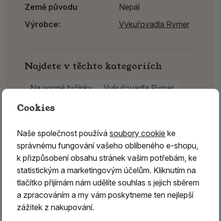
Země původu
Nepál
Výrobce:
Vykuřovadla Rymer
Najdete v těchto kategoriích
Na vonné tyčinky
Vykuřovadla Rymer
Cookies
Naše společnost používá
soubory cookie
ke
správnému fungování vašeho oblíbeného e-shopu,
k přizpůsobení obsahu stránek vašim potřebám, ke
statistickým a marketingovým účelům. Kliknutím na
tlačítko přijímám nám udělíte souhlas s jejich sběrem
a zpracováním a my vám poskytneme ten nejlepší
zážitek z nakupování.