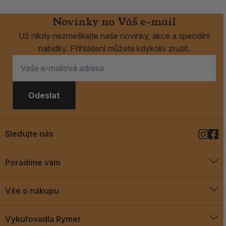
Novinky na Váš e-mail
Už nikdy nezmeškejte naše novinky, akce a speciální
nabídky. Přihlášení můžete kdykoliv zrušit.
Odeslat
Sledujte nás
Poradíme vám
O vykuřovadlech
Vše o nákupu
Jak vykuřovat
Doprava a platba
Blog
Vykuřovadla Rymer