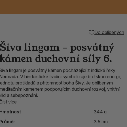
Keramické RAKU
Vonné tyčinky z
Kouřící panáčci na
Příslušenství k
Do oblíbených
nice
die
TIK
Svazky
Řecké chrámové
Tuhé mýdlo ALEPPO
Svíce
kadidelnice
Japonska
františky
tibetským mísám
Šiva lingam – posvátný
Orientální kovové
kámen duchovní síly 6.
lucerny
Šiva lingam je posvátný kámen pocházející z indické řeky
Narmada. V hinduistické tradici symbolizuje božskou energii,
jednotu protikladů a přítomnost boha Šivy. Je oblíbeným
meditačním kamenem podporujícím duchovní rozvoj, vnitřní
klid a sebepoznání.
Číst více
Hmotnost
344 g
Průměr
3.5 cm