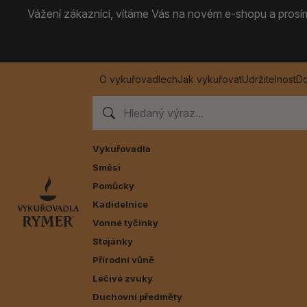
Vážení zákazníci, vítáme Vás na novém e-shopu a prosíme
O vykuřovadlech
Jak vykuřovat
Udržitelnost
Do
Vykuřovadla
Směsi
Pomůcky
Kadidelnice
Vonné tyčinky
Stojánky
Přírodní vůně
Léčivé zvuky
Duchovní předměty