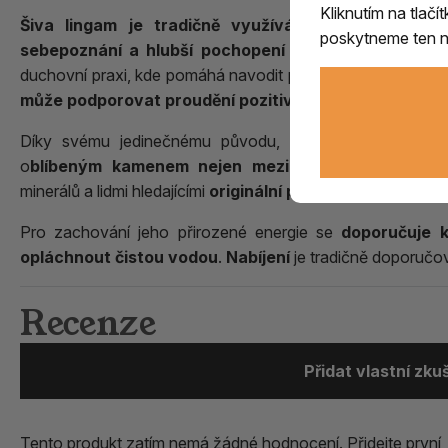
Kliknutím na tlač
Šiva lingam je tradičně využíván jako meditační
poskytneme ten ne
sebepoznání a hlubší pochopení vlastní podstaty.
Mn
duchovní praxi, kde pomáhá navodit pocit klidu, soustředěn
může podporovat proudění pozitivní energie v prostor
Díky svému jedinečnému původu, hluboké symbolice a 
o
blíbeným kamenem nejen mezi zájemci o hinduisti
minerálů a lidmi hledajícími
originální přírodní talisman.
Pro zachování jeho přirozené energie se
doporučuje 
opláchnout čistou vodou
.
Nabíjení
je tradičně doporuč
Recenze
Přidat vlastní zk
Tento produkt zatím nemá žádné hodnocení.
Přidejte první