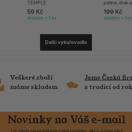
TEMPLE
patina, drak
59 Kč
199 Kč
skladem > 5 ks
skladem > 5 k
Další vykuřovadla
Veškeré zboží
Jsme Česká fi
máme skladem
s tradicí od ro
Novinky na Váš e-mail
Už nikdy nezmeškejte naše novinky, akce a speciální