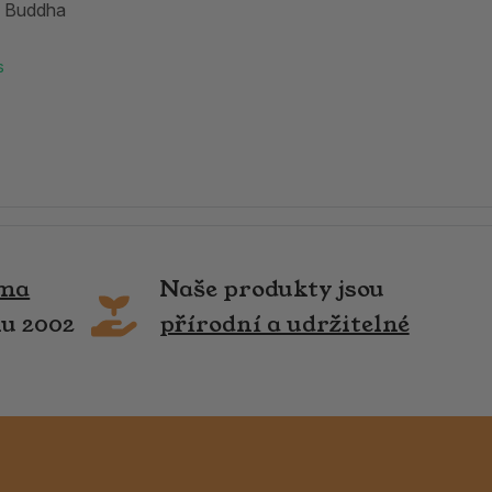
 a Buddha
s
rma
Naše produkty jsou
ku 2002
přírodní a udržitelné