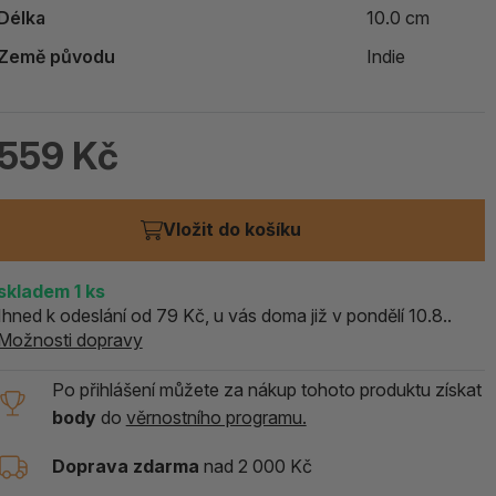
Délka
10.0 cm
ALOE PRAVÁ (Aloe vera)
Země původu
Indie
119 Kč
skladem > 5 ks
559 Kč
Vložit do košíku
skladem
1
ks
Ihned k odeslání od 79 Kč, u vás doma již v pondělí 10.8..
Možnosti dopravy
Po přihlášení můžete za nákup tohoto produktu získat
body
do
věrnostního programu.
Doprava zdarma
nad 2 000 Kč