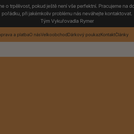
 o trpělivost, pokud ještě není vše perfektní. Pracujeme na do
pořádku, při jakémkoliv problému nás neváhejte kontaktovat.
Tým Vykuřovadla Rymer
prava a platba
O nás
Velkoobchod
Dárkový poukaz
Kontakt
Články