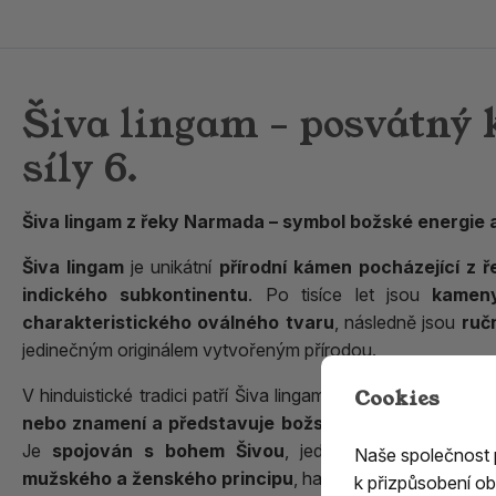
Šiva lingam – posvátný
síly 6.
Šiva lingam z řeky Narmada – symbol božské energie 
Šiva lingam
je unikátní
přírodní kámen pocházející z ř
indického subkontinentu
. Po tisíce let jsou
kameny 
charakteristického oválného tvaru
, následně jsou
ručn
jedinečným originálem vytvořeným přírodou.
Cookies
V hinduistické tradici patří Šiva lingam mezi nejposvátnější
nebo znamení a představuje božskou přítomnost, kos
Je
spojován s bohem
Šivou
, jedním z hlavních hin
Naše společnost
mužského a ženského principu
, harmonii protikladů a n
k přizpůsobení ob