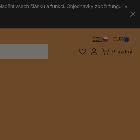
ladění všech článků a funkcí. Objednávky zboží fungují v
CZK
EUR
Prázdný