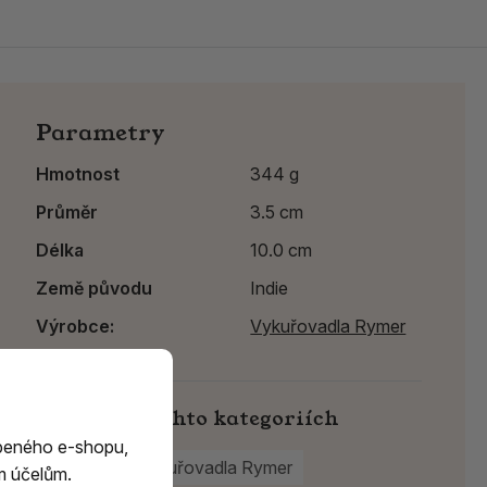
Parametry
Hmotnost
344 g
Průměr
3.5 cm
Délka
10.0 cm
Země původu
Indie
Výrobce:
Vykuřovadla Rymer
Najdete v těchto kategoriích
beného e-shopu,
Kameny
Vykuřovadla Rymer
m účelům.