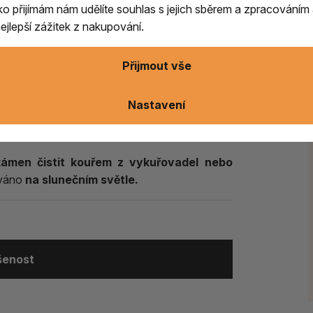
ítko přijímám nám udělíte souhlas s jejich sběrem a zpracování
 kámen
, který
podporuje duchovní růst,
jlepší zážitek z nakupování.
oho lidí jej používá při meditaci, józe nebo
í a vnitřní rovnováhy.
Podle tradičních nauk
Přijmout vše
u, kde je umístěn.
charakteristickému vzhledu je Šiva lingam
Nastavení
ckou spiritualitu,
ale také mezi sběrateli
kámen čistit kouřem z vykuřovadel nebo
ováno
na slunečním světle.
ušenost