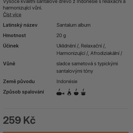
Vysoce kvalitní santalové dřevo z Indonésie s relaxační a
harmonizující vůní.
Číst více
Latinský název
Santalum album
Hmotnost
20 g
Účinek
Uklidnění /,
Relaxační /,
Harmonizující /,
Afrodiziakální /
Vůně
sladce sametová s typickými
santalovými tóny
Země původu
Indonésie
Způsob spalování
259 Kč