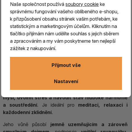
SANTALOVÉ DŘEVO / Indonésie /
Naše společnost používá
soubory cookie
ke
super grade
správnému fungování vašeho oblíbeného e-shopu,
k přizpůsobení obsahu stránek vašim potřebám, ke
Santal Indonésie – kvalitní santalové dřevo
statistickým a marketingovým účelům. Kliknutím na
tlačítko přijímám nám udělíte souhlas s jejich sběrem
Santalové dřevo z Indonésie je
kvalitní varianta
a zpracováním a my vám poskytneme ten nejlepší
tradičního santalu
, který má domovinu v Indii, dnes se
zážitek z nakupování.
však pěstuje i v dalších oblastech s vhodnými podmínkami,
jako je
Indonésie, Afrika nebo Austrálie
. Santalovník je
poloparazitická rostlina
, která pro svůj růst potřebuje
Přijmout vše
specifické prostředí a propojení s jinými stromy.
Nastavení
Santal je po staletí považován za
symbol životní síly,
klidu a duchovní očisty
. Při vykuřování pomáhá
zklidnit
mysl, uvolnit stres a navodit stav hluboké harmonie
a soustředění
. Je ideální pro
meditaci, relaxaci i
každodenní zklidnění
.
Jeho vůně působí
jemně uzemňujícím a zároveň
smyslným dojmem
, podporuje
vnitřní rovnováhu,