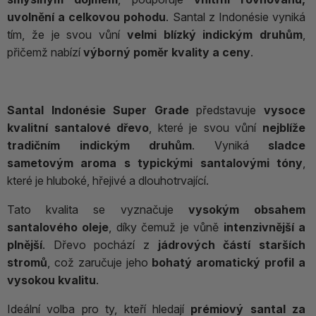
uvolnění a celkovou pohodu
. Santal z Indonésie vyniká
tím, že je svou vůní
velmi blízký indickým druhům
,
přičemž nabízí
výborný poměr kvality a ceny
.
Santal Indonésie Super Grade
představuje
vysoce
kvalitní santalové dřevo
, které je svou vůní
nejblíže
tradičním indickým druhům
. Vyniká
sladce
sametovým aroma s typickými santalovými tóny
,
které je hluboké, hřejivé a dlouhotrvající.
Tato kvalita se vyznačuje
vysokým obsahem
santalového oleje
, díky čemuž je vůně
intenzivnější a
plnější
. Dřevo pochází z
jádrových částí starších
stromů
, což zaručuje jeho
bohatý aromatický profil a
vysokou kvalitu
.
Ideální volba pro ty, kteří hledají
prémiový santal za