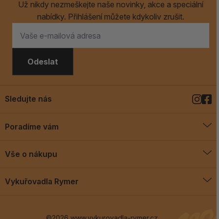
Už nikdy nezmeškejte naše novinky, akce a speciální
nabídky. Přihlášení můžete kdykoliv zrušit.
Odeslat
Sledujte nás
Poradíme vám
O vykuřovadlech
Vše o nákupu
Jak vykuřovat
Doprava a platba
Blog
Vykuřovadla Rymer
Obchodní podmínky
Vykuřovadla Rymer
Výměny a vrácení
©2026 www.vykurovadla-rymer.cz
O nás