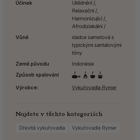
Účinek
Uklidnění /,
Relaxační /,
Harmonizující /,
Afrodiziakální /
Vůně
sladce sametová s
typickými santalovými
tóny
Země původu
Indonésie
Způsob spalování
Výrobce:
Vykuřovadla Rymer
Najdete v těchto kategoriích
Dřevitá vykuřovadla
Vykuřovadla Rymer