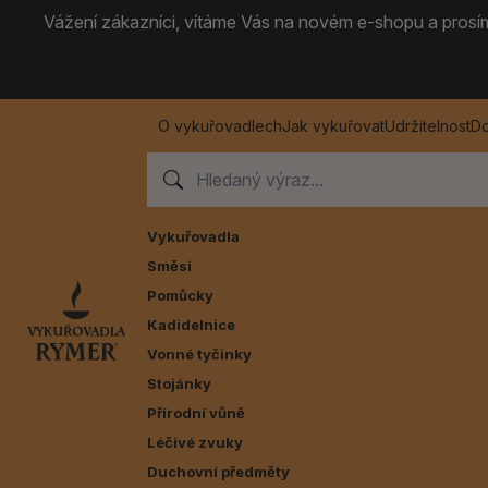
Vážení zákazníci, vítáme Vás na novém e-shopu a prosíme
O vykuřovadlech
Jak vykuřovat
Udržitelnost
Do
Vykuřovadla
Směsi
Pomůcky
Kadidelnice
Vonné tyčinky
Stojánky
Přírodní vůně
Léčivé zvuky
Duchovní předměty