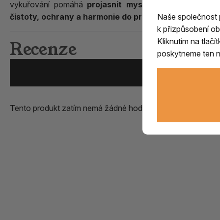
vykuřování pomáhá
projasnit mysl, uvolnit napětí
a 
Naše společnost
čistoty, ochrany a harmonie do prostoru
.
k přizpůsobení ob
Kliknutím na tlač
Recenze
poskytneme ten ne
Přidat vlastní zk
Tento produkt zatím nemá žádné hodnocení.
Přidejte první