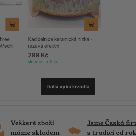
Three
Kadidelnice keramická nízká -
střední
rezavá efektní
299 Kč
skladem > 5 ks
Další vykuřovadla
Veškeré zboží
Jsme Česká fi
máme skladem
s tradicí od ro