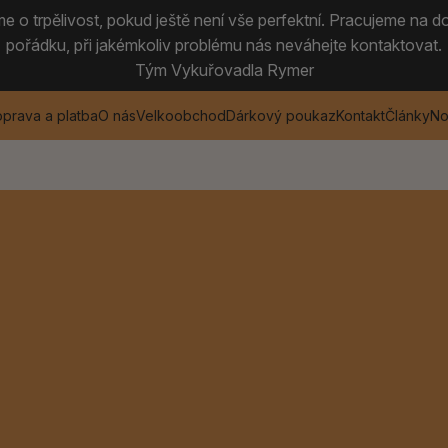
 o trpělivost, pokud ještě není vše perfektní. Pracujeme na do
pořádku, při jakémkoliv problému nás neváhejte kontaktovat.
Tým Vykuřovadla Rymer
prava a platba
O nás
Velkoobchod
Dárkový poukaz
Kontakt
Články
No