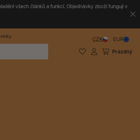
ladění všech článků a funkcí. Objednávky zboží fungují v
vinky
CZK
EUR
Prázdný