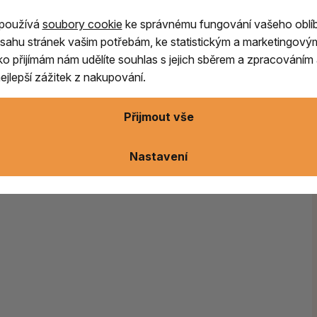
podporuje
vnitřní rovnováhu
, přináší pocit
 používá
soubory cookie
ke správnému fungování vašeho oblí
sahu stránek vašim potřebám, ke statistickým a marketingový
ítko přijímám nám udělíte souhlas s jejich sběrem a zpracování
jlepší zážitek z nakupování.
ušenost
Přijmout vše
Nastavení