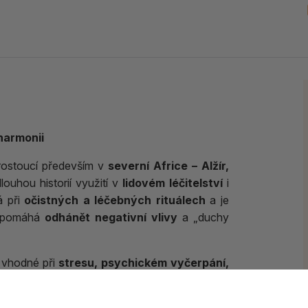
 harmonii
 rostoucí především v
severní Africe – Alžír,
louhou historií využití v
lidovém léčitelství
i
á při
očistných a léčebných rituálech
a je
ě pomáhá
odhánět negativní vlivy
a „duchy
e vhodné při
stresu, psychickém vyčerpání,
 sandaraku je
balzámová, jemně nasládlá a
ůsobí jemně, ale hluboce
harmonizačně
. Při