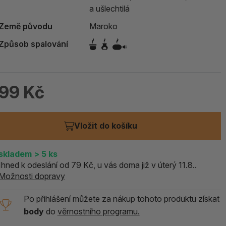
a ušlechtilá
ALOE PRAVÁ (Aloe vera)
Země původu
Maroko
119 Kč
Způsob spalování
skladem > 5 ks
99 Kč
Vložit do košíku
skladem
> 5
ks
Ihned k odeslání od 79 Kč, u vás doma již v úterý 11.8..
Možnosti dopravy
Po přihlášení můžete za nákup tohoto produktu získat
body
do
věrnostního programu.