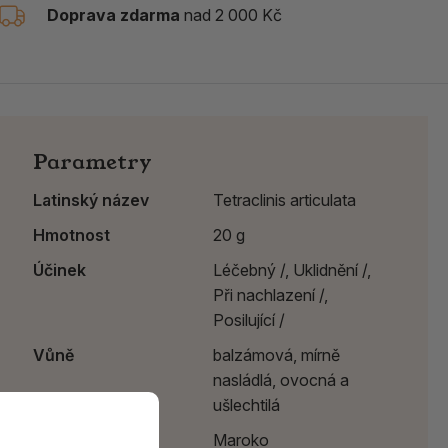
Doprava zdarma
nad 2 000 Kč
Parametry
Latinský název
Tetraclinis articulata
Hmotnost
20 g
Účinek
Léčebný /,
Uklidnění /,
Při nachlazení /,
Posilující /
Vůně
balzámová, mírně
nasládlá, ovocná a
ušlechtilá
Země původu
Maroko