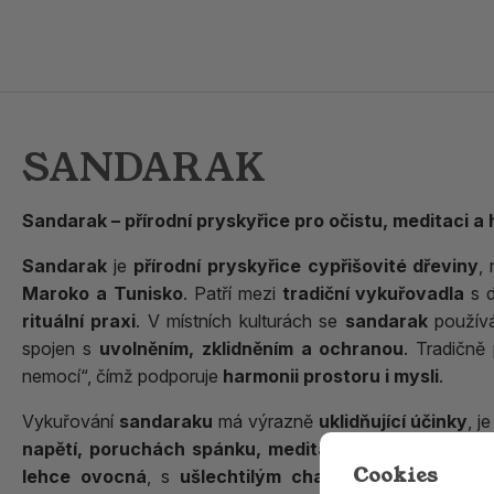
SANDARAK
Sandarak – přírodní pryskyřice pro očistu, meditaci a
Sandarak
je
přírodní pryskyřice cypřišovité dřeviny
,
Maroko a Tunisko
. Patří mezi
tradiční vykuřovadla
s d
rituální praxi
. V místních kulturách se
sandarak
použív
spojen s
uvolněním, zklidněním a ochranou
. Tradičn
nemocí“, čímž podporuje
harmonii prostoru i mysli
.
Vykuřování
sandaraku
má výrazně
uklidňující účinky
, j
napětí, poruchách spánku, meditaci i relaxaci
. Vůně
Cookies
lehce ovocná
, s
ušlechtilým charakterem
, který p