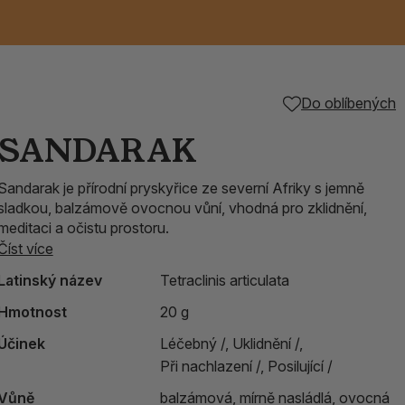
Keramické RAKU
Vonné tyčinky z
Kouřící panáčci na
Příslušenství k
Do oblíbených
é
nice
die
TIK
Svazky
Řecké chrámové
Tuhé mýdlo ALEPPO
Svíce
kadidelnice
Japonska
františky
tibetským mísám
SANDARAK
Orientální kovové
Sandarak je přírodní pryskyřice ze severní Afriky s jemně
lucerny
sladkou, balzámově ovocnou vůní, vhodná pro zklidnění,
meditaci a očistu prostoru.
Číst více
Latinský název
Tetraclinis articulata
Hmotnost
20 g
Účinek
Léčebný /,
Uklidnění /,
Při nachlazení /,
Posilující /
Vůně
balzámová, mírně nasládlá, ovocná