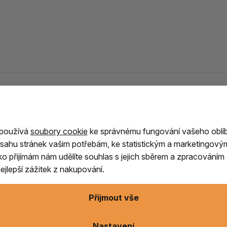
í kůže 60 cm
 používá
soubory cookie
ke správnému fungování vašeho oblí
sahu stránek vašim potřebám, ke statistickým a marketingový
člivě ručně
vyráběn s důrazem na kvalitu,
ítko přijímám nám udělíte souhlas s jejich sběrem a zpracování
výrobě využíváme přírodní materiály inspirované
jlepší zážitek z nakupování.
Přijmout vše
ímco rám tvoří
ohýbané vrstvené březové
é akustické vlastnosti. Spojení těchto materiálů
meditaci, šamanské rituály, muzikoterapii,
Nastavení