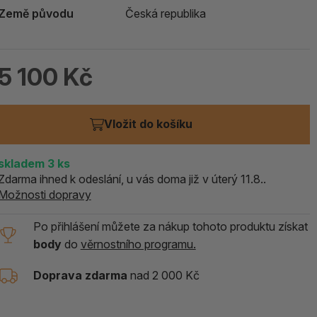
Země původu
Česká republika
ALOE PRAVÁ (Aloe vera)
119 Kč
skladem > 5 ks
5 100 Kč
Vložit do košíku
skladem
3
ks
Zdarma ihned k odeslání, u vás doma již v úterý 11.8..
Možnosti dopravy
Po přihlášení můžete za nákup tohoto produktu získat
body
do
věrnostního programu.
Doprava zdarma
nad 2 000 Kč