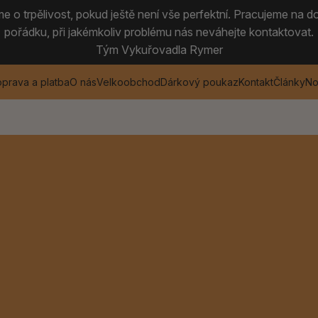
 o trpělivost, pokud ještě není vše perfektní. Pracujeme na do
pořádku, při jakémkoliv problému nás neváhejte kontaktovat.
Tým Vykuřovadla Rymer
prava a platba
O nás
Velkoobchod
Dárkový poukaz
Kontakt
Články
No