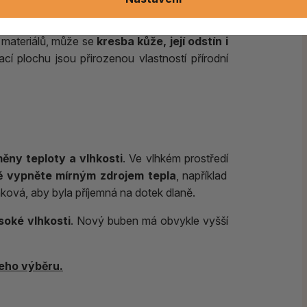
 materiálů, může se
kresba kůže, její odstín i
cí plochu jsou přirozenou vlastností přírodní
měny teploty a vlhkosti
. Ve vlhkém prostředí
ě vypněte
mírným zdrojem tepla
, například
aková, aby byla příjemná na dotek dlaně.
oké vlhkosti
. Nový buben má obvykle vyšší
eho výběru.