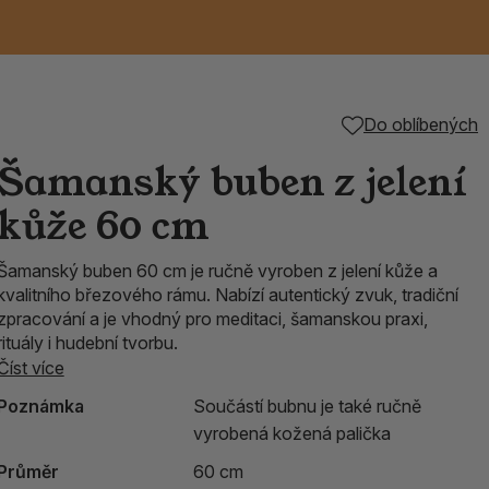
Keramické RAKU
Vonné tyčinky z
Kouřící panáčci na
Příslušenství k
Do oblíbených
é
nice
die
TIK
Svazky
Řecké chrámové
Tuhé mýdlo ALEPPO
Svíce
kadidelnice
Japonska
františky
tibetským mísám
Šamanský buben z jelení
Orientální kovové
kůže 60 cm
lucerny
Šamanský buben 60 cm je ručně vyroben z jelení kůže a
kvalitního březového rámu. Nabízí autentický zvuk, tradiční
zpracování a je vhodný pro meditaci, šamanskou praxi,
rituály i hudební tvorbu.
Číst více
Poznámka
Součástí bubnu je také ručně
vyrobená kožená palička
Průměr
60 cm