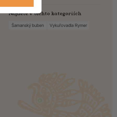
Najdete v těchto kategoriích
Šamanský buben
Vykuřovadla Rymer