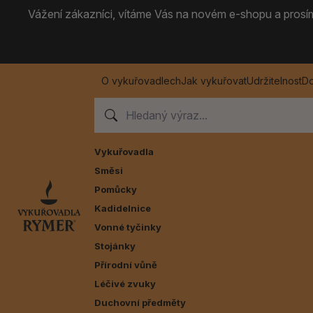
Vážení zákazníci, vítáme Vás na novém e-shopu a prosíme
O vykuřovadlech
Jak vykuřovat
Udržitelnost
Do
Vykuřovadla
Směsi
Pomůcky
Kadidelnice
Vonné tyčinky
Stojánky
Přírodní vůně
Léčivé zvuky
Duchovní předměty