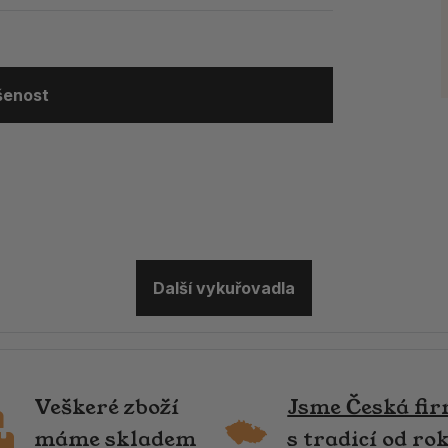
ušenost
Další vykuřovadla
Veškeré zboží
Jsme Česká fi
máme skladem
s tradicí od ro