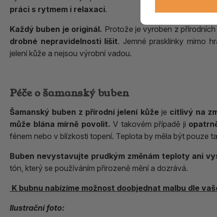
práci s rytmem i relaxaci
.
Každý buben je originál.
Protože je vyroben z přírodních
drobné nepravidelnosti lišit
. Jemné prasklinky mimo hra
jelení kůže a nejsou výrobní vadou.
Péče o šamanský buben
Šamanský buben z přírodní jelení kůže
je
citlivý na z
může blána mírně povolit.
V takovém případě ji
opatrn
fénem nebo v blízkosti topení. Teplota by měla být pouze t
Buben nevystavujte prudkým změnám teploty ani vys
tón, který se používáním přirozeně mění a dozrává.
K bubnu nabízíme možnost doobjednat malbu dle vaš
Ilustrační foto: