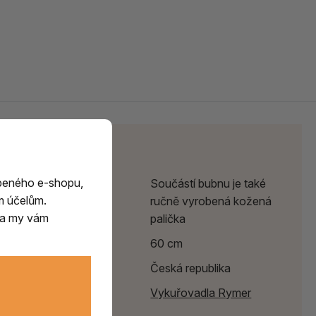
Parametry
beného e-shopu,
Poznámka
Součástí bubnu je také
m účelům.
ručně vyrobená kožená
m a my vám
palička
Průměr
60 cm
Země původu
Česká republika
Výrobce:
Vykuřovadla Rymer