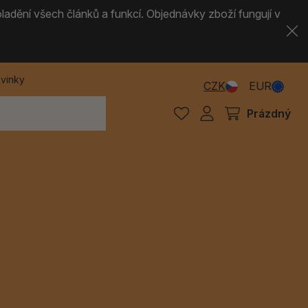
ladění všech článků a funkcí. Objednávky zboží fungují v
vinky
CZK
EUR
Prázdný