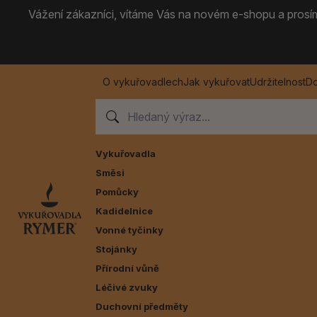
Vážení zákazníci, vítáme Vás na novém e-shopu a prosíme
O vykuřovadlech
Jak vykuřovat
Udržitelnost
Do
Vykuřovadla
Směsi
Pomůcky
Kadidelnice
Vonné tyčinky
Stojánky
Přírodní vůně
Léčivé zvuky
Duchovní předměty