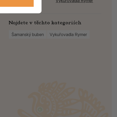
Výrobce:
Vykuřovadla Rymer
Najdete v těchto kategoriích
Šamanský buben
Vykuřovadla Rymer