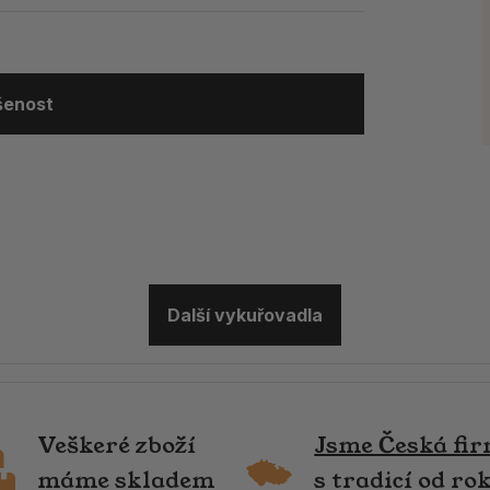
ušenost
Další vykuřovadla
Veškeré zboží
Jsme Česká fi
máme skladem
s tradicí od ro