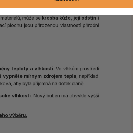
 materiálů, může se
kresba kůže, její odstín i
cí plochu jsou přirozenou vlastností přírodní
měny teploty a vlhkosti
. Ve vlhkém prostředí
ě vypněte
mírným zdrojem tepla
, například
aková, aby byla příjemná na dotek dlaně.
oké vlhkosti
. Nový buben má obvykle vyšší
eho výběru.