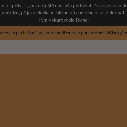
 o trpělivost, pokud ještě není vše perfektní. Pracujeme na do
pořádku, při jakémkoliv problému nás neváhejte kontaktovat.
Tým Vykuřovadla Rymer
prava a platba
O nás
Velkoobchod
Dárkový poukaz
Kontakt
Články
No