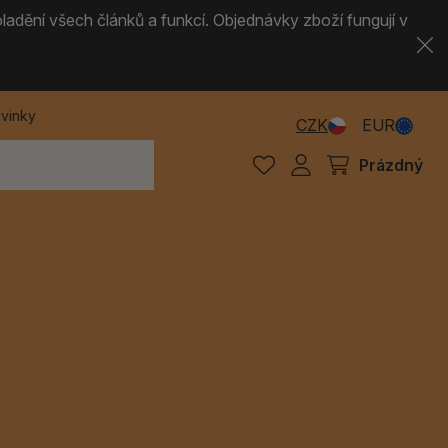
ladění všech článků a funkcí. Objednávky zboží fungují v
vinky
CZK
EUR
Prázdný