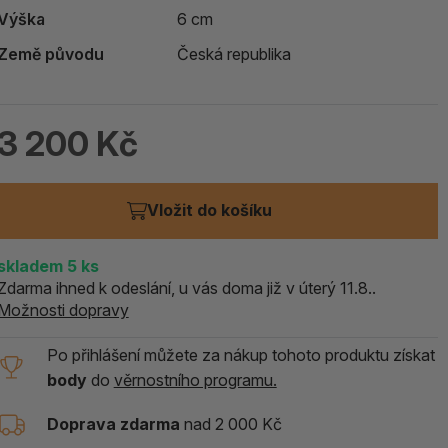
Výška
6 cm
ALOE PRAVÁ (Aloe vera)
Země původu
Česká republika
119 Kč
skladem > 5 ks
3 200 Kč
Vložit do košíku
skladem
5
ks
Zdarma ihned k odeslání, u vás doma již v úterý 11.8..
Možnosti dopravy
Po přihlášení můžete za nákup tohoto produktu získat
body
do
věrnostního programu.
Doprava zdarma
nad 2 000 Kč