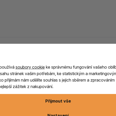
 kůže 50 cm
 používá
soubory cookie
ke správnému fungování vašeho oblí
sahu stránek vašim potřebám, ke statistickým a marketingový
člivě ručně
vyráběn s důrazem na kvalitu,
ítko přijímám nám udělíte souhlas s jejich sběrem a zpracování
výrobě využíváme přírodní materiály inspirované
jlepší zážitek z nakupování.
Přijmout vše
ímco rám tvoří
ohýbané vrstvené březové
é akustické vlastnosti. Spojení těchto materiálů
meditaci, šamanské rituály, muzikoterapii,
Nastavení