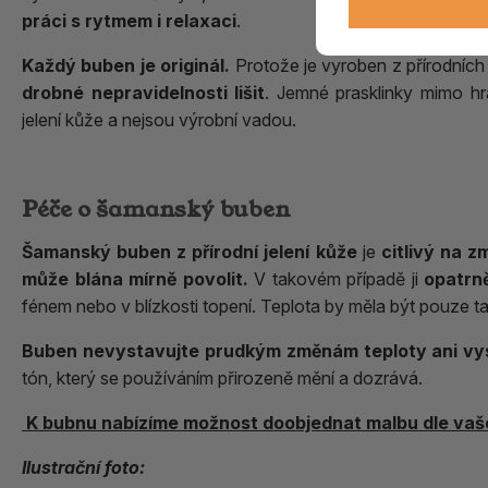
práci s rytmem i relaxaci
.
Každý buben je originál.
Protože je vyroben z přírodních
drobné nepravidelnosti lišit
. Jemné prasklinky mimo hra
jelení kůže a nejsou výrobní vadou.
Péče o šamanský buben
Šamanský buben z přírodní jelení kůže
je
citlivý na z
může blána mírně povolit.
V takovém případě ji
opatrn
fénem nebo v blízkosti topení. Teplota by měla být pouze t
Buben nevystavujte prudkým změnám teploty ani vys
tón, který se používáním přirozeně mění a dozrává.
K bubnu nabízíme možnost doobjednat malbu dle vaš
Ilustrační foto: