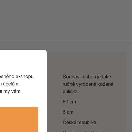
Parametry
beného e-shopu,
Poznámka
Součástí bubnu je také
m účelům.
ručně vyrobená kožená
m a my vám
palička
Průměr
50 cm
Výška
6 cm
Země původu
Česká republika