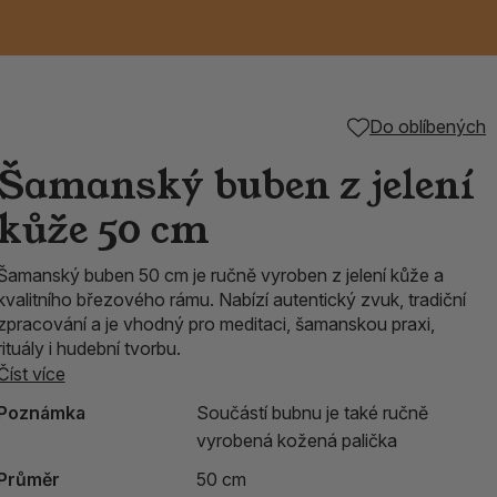
Keramické RAKU
Vonné tyčinky z
Kouřící panáčci na
Příslušenství k
Do oblíbených
é
nice
die
TIK
Svazky
Řecké chrámové
Tuhé mýdlo ALEPPO
Svíce
kadidelnice
Japonska
františky
tibetským mísám
Šamanský buben z jelení
Orientální kovové
kůže 50 cm
lucerny
Šamanský buben 50 cm je ručně vyroben z jelení kůže a
kvalitního březového rámu. Nabízí autentický zvuk, tradiční
zpracování a je vhodný pro meditaci, šamanskou praxi,
rituály i hudební tvorbu.
Číst více
Poznámka
Součástí bubnu je také ručně
vyrobená kožená palička
Průměr
50 cm