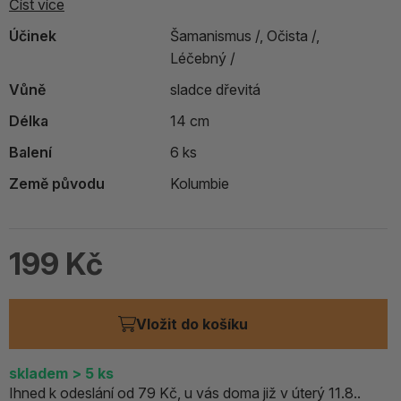
Číst více
Účinek
Šamanismus /,
Očista /,
Léčebný /
Vůně
sladce dřevitá
Délka
14 cm
Balení
6 ks
Země původu
Kolumbie
199 Kč
Vložit do košíku
skladem
> 5
ks
Ihned k odeslání od 79 Kč, u vás doma již v úterý 11.8..