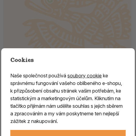
Cookies
Šamanské tyčinky - PALO SANTO,
tradiční
Naše společnost používá
soubory cookie
ke
PALO SANTO - šamanské tyčinky
správnému fungování vašeho oblíbeného e-shopu,
k přizpůsobení obsahu stránek vašim potřebám, ke
Starověké šamanské praxe věří, že každá rostlina má
statistickým a marketingovým účelům. Kliknutím na
svou duši, která může být pro nás užitečná jak v procesu
tlačítko přijímám nám udělíte souhlas s jejich sběrem
duchovní cesty, tak i uzdravení. Šamané se proto ptají
a zpracováním a my vám poskytneme ten nejlepší
ducha rostliny, jak nám může pomoci a žádají jej o
zážitek z nakupování.
uzdravení. A právě strom palo santo podle indiánské
tradice má silné léčivé účinky, odstraňuje negativní energie,