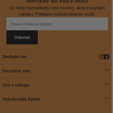
Novinky na Váš e-mail
Už nikdy nezmeškejte naše novinky, akce a speciální
nabídky. Přihlášení můžete kdykoliv zrušit.
Odeslat
Sledujte nás
Poradíme vám
O vykuřovadlech
Vše o nákupu
Jak vykuřovat
Doprava a platba
Blog
Vykuřovadla Rymer
Obchodní podmínky
Vykuřovadla Rymer
Výměny a vrácení