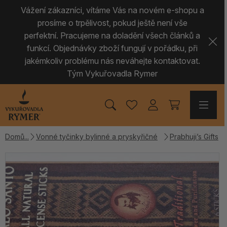
Vážení zákazníci, vítáme Vás na novém e-shopu a
prosíme o trpělivost, pokud ještě není vše
perfektní. Pracujeme na doladění všech článků a
funkcí. Objednávky zboží fungují v pořádku, při
jakémkoliv problému nás neváhejte kontaktovat.
Tým Vykuřovadla Rymer
Domů
Vonné tyčinky bylinné a pryskyřičné
Prabhuji’s Gifts