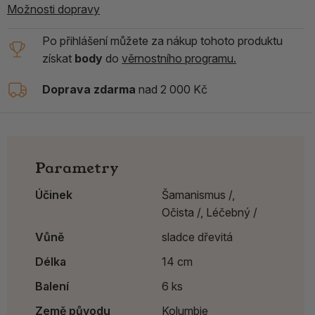
Možnosti dopravy
Po přihlášení můžete za nákup tohoto produktu
získat
body
do
věrnostního programu.
Doprava zdarma
nad 2 000 Kč
Parametry
Účinek
Šamanismus /,
Očista /,
Léčebný /
Vůně
sladce dřevitá
Délka
14 cm
Balení
6 ks
Země původu
Kolumbie