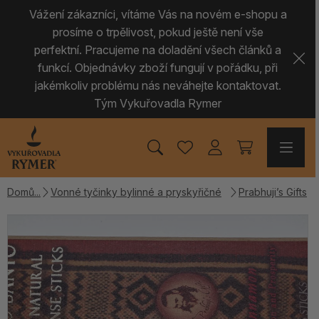
Vážení zákazníci, vítáme Vás na novém e-shopu a
prosíme o trpělivost, pokud ještě není vše
perfektní. Pracujeme na doladění všech článků a
funkcí. Objednávky zboží fungují v pořádku, při
jakémkoliv problému nás neváhejte kontaktovat.
Tým Vykuřovadla Rymer
Domů
Vonné tyčinky bylinné a pryskyřičné
Prabhuji’s Gifts