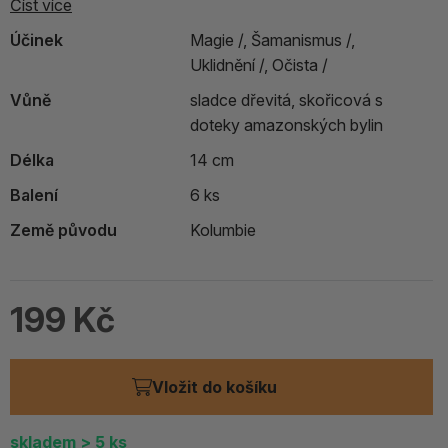
Číst více
Účinek
Magie /,
Šamanismus /,
Uklidnění /,
Očista /
Vůně
sladce dřevitá, skořicová s
doteky amazonských bylin
Délka
14 cm
Balení
6 ks
Země původu
Kolumbie
199 Kč
Vložit do košíku
skladem
> 5
ks