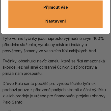
duchovní cesty, tak i uzdravení. Šamané se proto ptají
Přijmout vše
ducha rostliny, jak nám může pomoci a žádají jej o
uzdravení. A právě strom palo santo podle indiánské
Nastavení
tradice má silné léčivé účinky, odstraňuje negativní energie,
přitahuje pozitivní vibrace a čistí energetické pole.
Tyto vonné tyčinky jsou naprosto vyjímečné svým 100%
přírodním složením, vyrobeny místními indiány a
posvěceny šamany ve vesnicích Kolumbijských And.
Tyčinky, obsahující navíc kanelu, které se říká amazonská
skořice, jež má silné ochranné účinky, čistí prostory a
přináší nám prosperitu.
Dřevo Palo santo použité pro výrobu těchto tyčinek
pochází pouze z přirozeně padlých stromů a část výdělku
z jejich prodeje je určena pro financování projektu obnovy
Palo Santo .