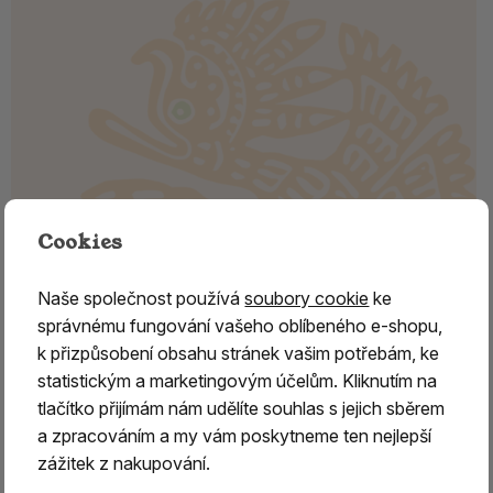
Cookies
Naše společnost používá
soubory cookie
ke
správnému fungování vašeho oblíbeného e-shopu,
Šamanské tyčinky - PALO SANTO a
k přizpůsobení obsahu stránek vašim potřebám, ke
skořice
statistickým a marketingovým účelům. Kliknutím na
tlačítko přijímám nám udělíte souhlas s jejich sběrem
PALO SANTO a skořice - šamanské tyčinky
a zpracováním a my vám poskytneme ten nejlepší
Starověké šamanské praxe věří, že každá rostlina má
zážitek z nakupování.
svou duši, která může být pro nás užitečná jak v procesu