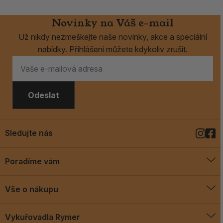
Novinky na Váš e-mail
Už nikdy nezmeškejte naše novinky, akce a speciální
nabídky. Přihlášení můžete kdykoliv zrušit.
Odeslat
Sledujte nás
Poradíme vám
O vykuřovadlech
Vše o nákupu
Jak vykuřovat
Doprava a platba
Blog
Vykuřovadla Rymer