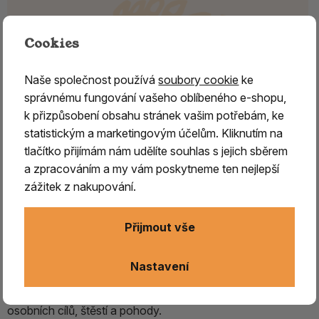
Cookies
Naše společnost používá
soubory cookie
ke
správnému fungování vašeho oblíbeného e-shopu,
k přizpůsobení obsahu stránek vašim potřebám, ke
statistickým a marketingovým účelům. Kliknutím na
tlačítko přijímám nám udělíte souhlas s jejich sběrem
a zpracováním a my vám poskytneme ten nejlepší
zážitek z nakupování.
Šamanské tyčinky - láska a vášeň
Přijmout vše
Šamanské tyčinky z andských hor
jsou vyrobeny podle
tradičních receptů domorodých obyvatel And.
Nastavení
Nesou v sobě energii, která nás podporuje v dosažení
osobních cílů, štěstí a pohody.