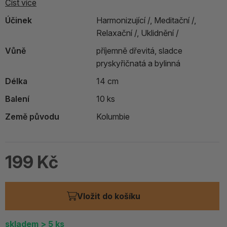
Číst více
Účinek
Harmonizující /,
Meditační /,
Relaxační /,
Uklidnění /
Vůně
příjemně dřevitá, sladce
pryskyřičnatá a bylinná
Délka
14 cm
Balení
10 ks
Země původu
Kolumbie
199 Kč
Vložit do košíku
skladem
> 5
ks