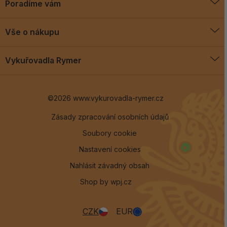
Poradíme vám
O vykuřovadlech
Vše o nákupu
Jak vykuřovat
Doprava a platba
Blog
Vykuřovadla Rymer
Obchodní podmínky
Vykuřovadla Rymer
Výměny a vrácení
©2026 www.vykurovadla-rymer.cz
O nás
Věrnostní program
Velkoobchod
Zásady zpracování osobních údajů
Soubory cookie
Kontakt
Nastavení cookies
Nahlásit závadný obsah
Shop by
wpj.cz
CZK
EUR