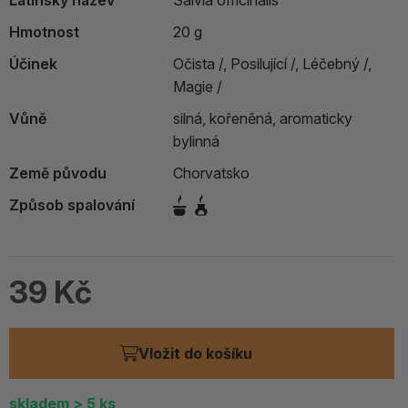
Latinský název
Salvia officinalis
Hmotnost
20 g
Účinek
Očista /,
Posilující /,
Léčebný /,
Magie /
Vůně
silná, kořeněná, aromaticky
bylinná
Země původu
Chorvatsko
Způsob spalování
39 Kč
Vložit do košíku
skladem
> 5
ks