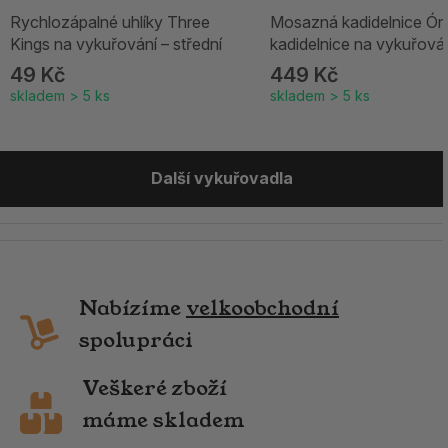
Rychlozápalné uhlíky Three
Mosazná kadidelnice Óm
Kings na vykuřování – střední
kadidelnice na vykuřová
49 Kč
449 Kč
skladem > 5 ks
skladem > 5 ks
Další vykuřovadla
Nabízíme
velkoobchodní
spolupráci
Veškeré zboží
máme skladem