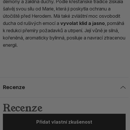
démony a zaklíná duchy. Podle křesťanské tradice získala
šalvěj svou sílu od Marie, která ji poskytla ochranu a
útočiště před Herodem. Má také zvláštní moc osvobodit
ducha od rušivých emocí a
vyvolat klid a jasno
, pomáhá
k redukci přemíry požadavků a utrpení. Její vůně je silná,
kořeněná, aromaticky bylinná, posiluje a navrací ztracenou
energii.
Recenze
Recenze
Přidat vlastní zkušenost