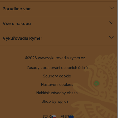
Poradíme vám
O vykuřovadlech
Vše o nákupu
Jak vykuřovat
Doprava a platba
Blog
Vykuřovadla Rymer
Obchodní podmínky
Vykuřovadla Rymer
Výměny a vrácení
©2026 www.vykurovadla-rymer.cz
O nás
Věrnostní program
Velkoobchod
Zásady zpracování osobních údajů
Soubory cookie
Kontakt
Nastavení cookies
Nahlásit závadný obsah
Shop by
wpj.cz
CZK
EUR