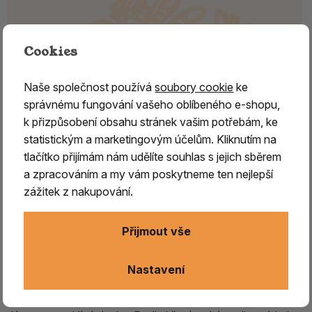
Cookies
Naše společnost používá
soubory cookie
ke
správnému fungování vašeho oblíbeného e-shopu,
k přizpůsobení obsahu stránek vašim potřebám, ke
statistickým a marketingovým účelům. Kliknutím na
tlačítko přijímám nám udělíte souhlas s jejich sběrem
a zpracováním a my vám poskytneme ten nejlepší
zážitek z nakupování.
ŠALVĚJ LÉKAŘSKÁ
Přijmout vše
Šalvěj
se vyskytuje prakticky v celé jižní a střední Evropě.
Jméno získala z latinského salvare, což znamená
Nastavení
uzdravovat.
Germánské národy ji považovaly za
svatou
bylinu
, schopnou prodlužovat život, také ale zastrašuje