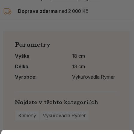
Doprava zdarma
nad 2 000 Kč
Parametry
Výška
18 cm
Délka
13 cm
Výrobce:
Vykuřovadla Rymer
Najdete v těchto kategoriích
Kameny
Vykuřovadla Rymer