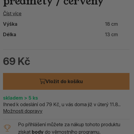
předměty / červený
Číst více
Výška
18 cm
Délka
13 cm
69 Kč
Vložit do košíku
skladem
> 5
ks
Ihned k odeslání od 79 Kč, u vás doma již v úterý 11.8..
Možnosti dopravy
Po přihlášení můžete za nákup tohoto produktu
získat
body
do
věrnostního programu.