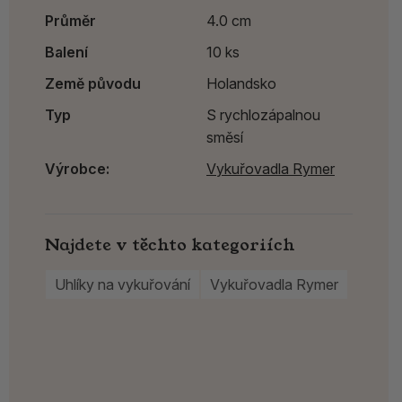
Průměr
4.0 cm
Balení
10 ks
Země původu
Holandsko
Typ
S rychlozápalnou
směsí
Výrobce:
Vykuřovadla Rymer
Najdete v těchto kategoriích
Uhlíky na vykuřování
Vykuřovadla Rymer