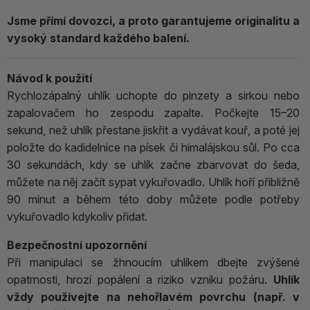
Jsme přímí dovozci, a proto garantujeme originalitu a
vysoký standard každého balení.
Návod k použití
Rychlozápalný uhlík uchopte do pinzety a sirkou nebo
zapalovačem ho zespodu zapalte. Počkejte 15–20
sekund, než uhlík přestane jiskřit a vydávat kouř, a poté jej
položte do kadidelnice na písek či himalájskou sůl. Po cca
30 sekundách, kdy se uhlík začne zbarvovat do šeda,
můžete na něj začít sypat vykuřovadlo. Uhlík hoří přibližně
90 minut a během této doby můžete podle potřeby
vykuřovadlo kdykoliv přidat.
Bezpečnostní upozornění
Při manipulaci se žhnoucím uhlíkem dbejte zvýšené
opatrnosti, hrozí popálení a riziko vzniku požáru.
Uhlík
vždy používejte na nehořlavém povrchu (např. v