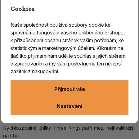
vykuřování
Cookies
Baleno po 10 ks ve válci/ cena za jeden válec
Naše společnost používá
soubory cookie
ke
správnému fungování vašeho oblíbeného e-shopu,
k přizpůsobení obsahu stránek vašim potřebám, ke
Rychlozápalný uhlík Three Kings
je ideální volbou pro
statistickým a marketingovým účelům. Kliknutím na
všechny, kdo hledají
spolehlivé uhlíky na
tlačítko přijímám nám udělíte souhlas s jejich sběrem
vykuřování.
Díky speciální úpravě se uhlík snadno
a zpracováním a my vám poskytneme ten nejlepší
zapaluje pomocí sirky nebo zapalovače a během krátké
zážitek z nakupování.
chvíle dosahuje optimální teploty.
Uhlík je
vhodný pro použití v kadidelnici s pískem
Přijmout vše
nebo himalájskou solí
a zajišťuje
rovnoměrné
uvolňování vůní po dobu až 90 minut.
Ocení ho jak
Nastavení
začátečníci, tak pokročilí uživatelé, kteří chtějí jednoduché
a efektivní řešení zdroje tepla při vykuřování.
Rychlozápalné uhlíky Three Kings patří mezi nejkvalitnější
na trhu.