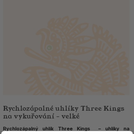
Rychlozápalné uhlíky Three Kings
na vykuřování – velké
Rychlozápalný uhlík Three Kings – uhlíky na