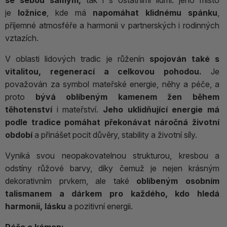
se sebou samým,
tak
i s ostatními lidmi. jeho místo
je
ložnice
, kde má
napomáhat klidnému spánku
,
příjemné atmosféře a harmonii v partnerských i rodinných
vztazích.
V oblasti lidových tradic je růženín
spojován také s
vitalitou, regenerací a celkovou pohodou.
Je
považován za symbol mateřské energie, něhy a péče, a
proto
bývá oblíbeným kamenem žen během
těhotenství
i mateřství.
Jeho uklidňující energie má
podle tradice pomáhat překonávat náročná životní
období
a přinášet pocit důvěry, stability a životní síly.
Vyniká svou neopakovatelnou strukturou, kresbou a
odstíny růžové barvy, díky čemuž je nejen krásným
dekorativním prvkem, ale také
oblíbeným osobním
talismanem a dárkem pro každého, kdo hledá
harmonii, lásku
a pozitivní energii.