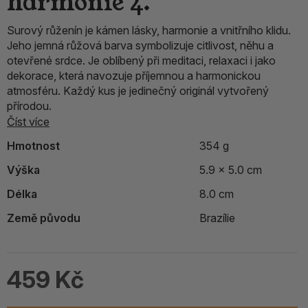
harmonie 4.
Surový růženín je kámen lásky, harmonie a vnitřního klidu.
Jeho jemná růžová barva symbolizuje citlivost, něhu a
otevřené srdce. Je oblíbený při meditaci, relaxaci i jako
dekorace, která navozuje příjemnou a harmonickou
atmosféru. Každý kus je jedinečný originál vytvořený
přírodou.
Číst více
Hmotnost
354 g
Výška
5.9 x 5.0 cm
Délka
8.0 cm
Země původu
Brazílie
459 Kč