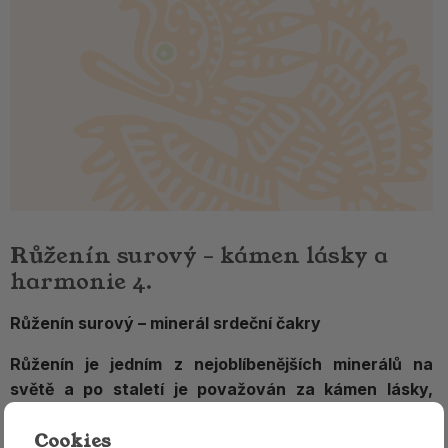
Růženín surový – kámen lásky a
harmonie 4.
Růženín surový – minerál srdeční čakry
Růženín je jedním z nejoblíbenějších minerálů na
světě a po staletí je považován za kámen lásky,
něžnosti a harmonie.
Jeho jemná
růžová barva
Cookies
symbolizuje otevřené srdce
, soucit a