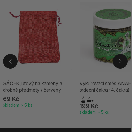
SÁČEK jutový na kameny a
Vykuřovací směs ANAH
drobné předměty / červený
srdeční čakra (4. čakra)
69 Kč
skladem > 5 ks
199 Kč
skladem > 5 ks