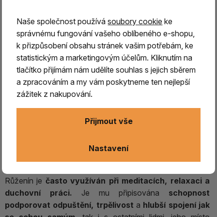
bezpodmínečnou lásku.
Tradičně je
spojován se
srdeční čakrou
, kterou má harmonizovat a
podporovat
Naše společnost používá
soubory cookie
ke
v nás schopnost přijímat i rozdávat lásku
, porozumění
správnému fungování vašeho oblíbeného e-shopu,
a důvěru.
k přizpůsobení obsahu stránek vašim potřebám, ke
statistickým a marketingovým účelům. Kliknutím na
Podle tradice růženín
podporuje sebelásku, přátelství a
tlačítko přijímám nám udělíte souhlas s jejich sběrem
harmonické vztahy.
Pomáhá
rozvíjet citlivost,
a zpracováním a my vám poskytneme ten nejlepší
vnímavost a schopnost vyjadřovat emoce
. Je
zážitek z nakupování.
spojován také s fantazií, inspirací a kreativitou, proto bývá
oblíbeným společníkem umělců
a všech, kteří chtějí
Přijmout vše
podpořit svou tvořivost.
Jeho jemná energie
navozuje
pocit klidu a bezpečí
, pomáhá
zmírňovat stres,
Nastavení
smutek, strach
či pocity viny a přináší do života více
harmonie a vnitřní rovnováhy.
Růženín je
často využíván při meditacích, relaxaci a
duchovní práci.
Je mu připisována
schopnost
podporovat odpuštění, trpělivost
a
hlubší spojení jak