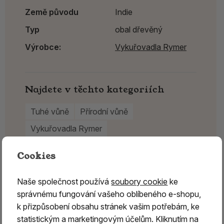
Země původu
Indie
Typ
obal dřevěný
Výrobce:
Vykuřovadla Rymer
Najdete v těchto kategoriích
Tuhé vůně
Přírodní vůně
Vykuřovadla Rymer
Cookies
Naše společnost používá
soubory cookie
ke
správnému fungování vašeho oblíbeného e-shopu,
k přizpůsobení obsahu stránek vašim potřebám, ke
statistickým a marketingovým účelům. Kliknutím na