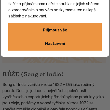
tlačítko přijímám nám udělíte souhlas s jejich sběrem
a zpracováním a my vám poskytneme ten nejlepší
zážitek z nakupování.
Přijmout vše
Nastavení
RŮŽE (Song of India)
Song of India vznikla v roce 1932 v Dillí jako rodinný
podnik. Dnes je jednou z největších společností
vyrábějících a exportujících přírodní bylinné produkty, jako
jsou oleje, parfémy a vonné tyčinky. V roce 1972 se
značka rozšířila globálně a otevřela pobočku v Seattlu.