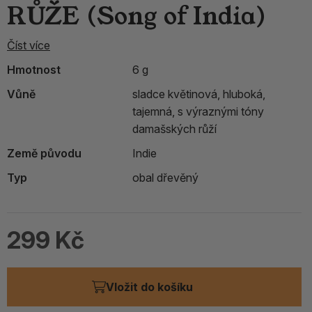
RŮŽE (Song of India)
Číst více
Hmotnost
6 g
Vůně
sladce květinová, hluboká,
tajemná, s výraznými tóny
damašských růží
Země původu
Indie
Typ
obal dřevěný
299 Kč
Vložit do košíku