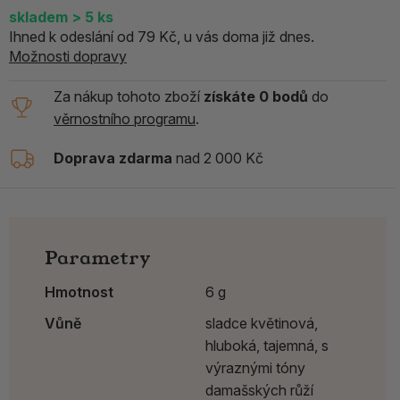
skladem > 5
ks
Ihned k odeslání od 79 Kč, u vás doma již dnes.
Možnosti dopravy
Za nákup tohoto zboží
získáte 0 bodů
do
věrnostního programu
.
Doprava zdarma
nad 2 000 Kč
Parametry
Hmotnost
6 g
Vůně
sladce květinová,
hluboká, tajemná, s
výraznými tóny
damašských růží