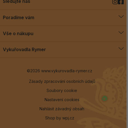
Sledujte nás
Poradíme vám
O vykuřovadlech
Vše o nákupu
Jak vykuřovat
Doprava a platba
Blog
Vykuřovadla Rymer
Obchodní podmínky
Vykuřovadla Rymer
Výměny a vrácení
©2026 www.vykurovadla-rymer.cz
O nás
Věrnostní program
Velkoobchod
Zásady zpracování osobních údajů
Soubory cookie
Kontakt
Nastavení cookies
Nahlásit závadný obsah
Shop by
wpj.cz