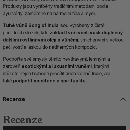
Produkty jsou vyráběny tradičními metodami podle
ayurvédy, zaměřené na harmonii těla a mysli.
Tuhé vůně Song of India
jsou vyrobeny z čistě
přírodních složek, kde
základ tvoří včelí vosk doplněný
dalšími rostlinnými oleji a vůněmi
, smíchanými s velkou
pečlivostí a láskou do nádherných kompozic.
Podpořte své smysly těmito nevtíravými, jemnými a
zároveň
exotickými a luxusními vůněmi
, kterými
můžete nejen hluboce procítit dech vonné Indie, ale
také
podpořit meditace a spiritualitu.
Recenze
Recenze