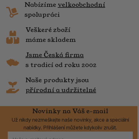
Nabízíme
velkoobchodní
spolupráci
Veškeré zboží
máme skladem
Jsme Česká firma
s tradicí od roku 2002
Naše produkty jsou
přírodní a udržitelné
Novinky na Váš e-mail
Už nikdy nezmeškejte naše novinky, akce a speciální
nabídky. Přihlášení můžete kdykoliv zrušit.