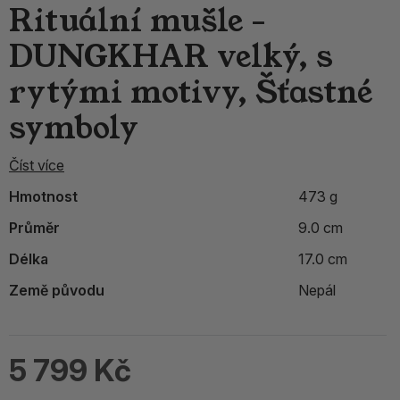
Rituální mušle -
DUNGKHAR velký, s
rytými motivy, Šťastné
symboly
Číst více
Hmotnost
473 g
Průměr
9.0 cm
Délka
17.0 cm
Země původu
Nepál
5 799 Kč