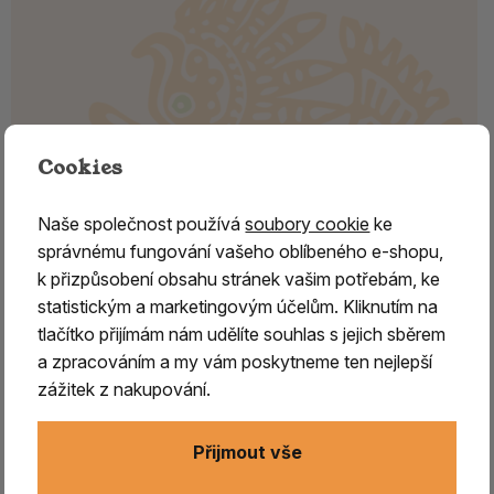
Cookies
Naše společnost používá
soubory cookie
ke
správnému fungování vašeho oblíbeného e-shopu,
k přizpůsobení obsahu stránek vašim potřebám, ke
statistickým a marketingovým účelům. Kliknutím na
Rituální mušle - DUNGKHAR velký,
tlačítko přijímám nám udělíte souhlas s jejich sběrem
s rytými motivy, Šťastné symboly
a zpracováním a my vám poskytneme ten nejlepší
zážitek z nakupování.
Dungkhar –
v sanskrtu nazývaný
Shankha,
posvátná
mušle v buddhistické tradici Himalájí
Přijmout vše
DUNGKHAR - je
vysoce spirituální a rituální předmět,