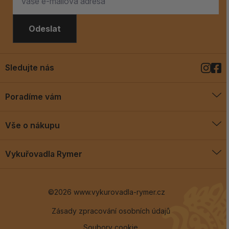
Odeslat
Sledujte nás
Poradíme vám
O vykuřovadlech
Vše o nákupu
Jak vykuřovat
Doprava a platba
Blog
Vykuřovadla Rymer
Obchodní podmínky
Vykuřovadla Rymer
Výměny a vrácení
©2026 www.vykurovadla-rymer.cz
O nás
Věrnostní program
Velkoobchod
Zásady zpracování osobních údajů
Soubory cookie
Kontakt