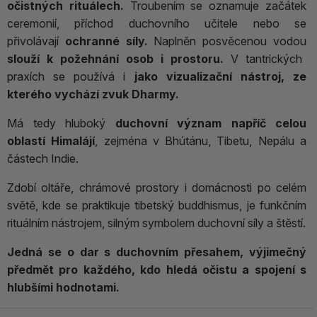
očistných rituálech.
Troubením se oznamuje začátek
ceremonií, příchod duchovního učitele nebo se
přivolávají
ochranné síly.
Naplněn posvěcenou vodou
slouží k požehnání osob i prostoru.
V tantrických
praxích se používá i
jako vizualizační nástroj, ze
kterého vychází zvuk Dharmy.
Má tedy hluboký
duchovní význam napříč celou
oblastí Himalájí
, zejména v Bhútánu, Tibetu, Nepálu a
částech Indie.
Zdobí oltáře, chrámové prostory i domácnosti po celém
světě, kde se praktikuje tibetský buddhismus, je funkčním
rituálním nástrojem, silným symbolem duchovní síly a štěstí.
Jedná se o dar s duchovním přesahem, výjimečný
předmět pro každého, kdo hledá očistu a spojení s
hlubšími hodnotami.