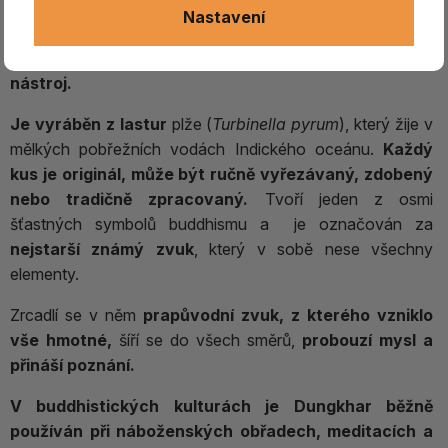
který má kořeny v dávných magických a šamanských
Nastavení
praktikách, jeho používání
sahá do období před vznikem
buddhismu,
nejedná se tedy o klasický hudební
nástroj.
Je vyráběn z lastur
plže (
Turbinella pyrum
), který žije v
mělkých pobřežních vodách Indického oceánu.
Každý
kus je originál, může být ručně vyřezávaný, zdobený
nebo tradičně zpracovaný.
Tvoří jeden z osmi
šťastných symbolů buddhismu a je označován za
nejstarší známý zvuk
, který v sobě nese všechny
elementy.
Zrcadlí se v něm
prapůvodní zvuk, z kterého vzniklo
vše hmotné,
šíří se do všech směrů,
probouzí mysl a
přináší poznání.
V buddhistických kulturách je Dungkhar běžně
používán při náboženských obřadech, meditacích a