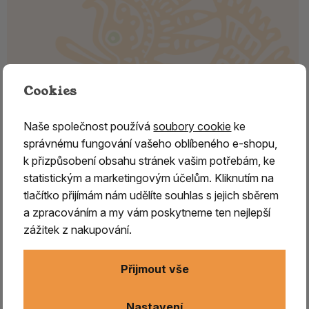
Cookies
Naše společnost používá
soubory cookie
ke
správnému fungování vašeho oblíbeného e-shopu,
k přizpůsobení obsahu stránek vašim potřebám, ke
Rituální mušle - DUNGKHAR velký,
statistickým a marketingovým účelům. Kliknutím na
s rytými motivy Buddhy
tlačítko přijímám nám udělíte souhlas s jejich sběrem
a zpracováním a my vám poskytneme ten nejlepší
Dungkhar –
v sanskrtu nazývaný
Shankha,
posvátná
zážitek z nakupování.
mušle v buddhistické tradici Himalájí
Přijmout vše
DUNGKHAR - je
vysoce spirituální a rituální předmět,
který má kořeny v dávných magických a šamanských
praktikách, jeho používání
sahá do období před vznikem
Nastavení