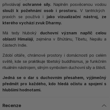
přivolávají
ochranné síly.
Naplněn posvěcenou vodou
slouží k požehnání osob i prostoru.
V tantrických
praxích se používá i
jako vizualizační nástroj, ze
kterého vychází zvuk Dharmy.
Má tedy hluboký
duchovní význam napříč celou
oblastí Himalájí
, zejména v Bhútánu, Tibetu, Nepálu a
částech Indie.
Zdobí oltáře, chrámové prostory i domácnosti po celém
světě, kde se praktikuje tibetský buddhismus, je funkčním
rituálním nástrojem, silným symbolem duchovní síly a štěstí.
Jedná se o dar s duchovním přesahem, výjimečný
předmět pro každého, kdo hledá očistu a spojení s
hlubšími hodnotami.
Recenze