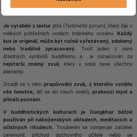
buddhismu,
nejedná se tedy o klasický hudební
nástroj.
Je vyráběn z lastur
plže (
Turbinella pyrum
), který žije v
mělkých pobřežních vodách Indického oceánu.
Každý
kus je originál, může být ručně vyřezávaný, zdobený
nebo tradičně zpracovaný.
Tvoří jeden z osmi
šťastných symbolů buddhismu a je označován za
nejstarší známý zvuk
, který v sobě nese všechny
elementy.
Zrcadlí se v něm
prapůvodní zvuk, z kterého vzniklo
vše hmotné,
šíří se do všech směrů,
probouzí mysl a
přináší poznání.
V buddhistických kulturách je Dungkhar běžně
používán při náboženských obřadech, meditacích a
očistných rituálech.
Troubením se oznamuje začátek
ceremonií, příchod duchovního učitele nebo se