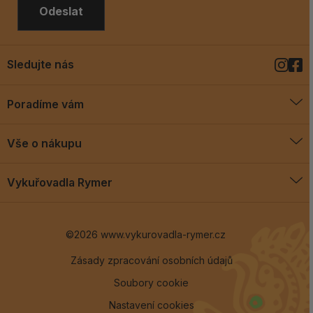
Odeslat
Sledujte nás
Poradíme vám
O vykuřovadlech
Vše o nákupu
Jak vykuřovat
Doprava a platba
Blog
Vykuřovadla Rymer
Obchodní podmínky
Vykuřovadla Rymer
Výměny a vrácení
©2026 www.vykurovadla-rymer.cz
O nás
Věrnostní program
Velkoobchod
Zásady zpracování osobních údajů
Soubory cookie
Kontakt
Nastavení cookies