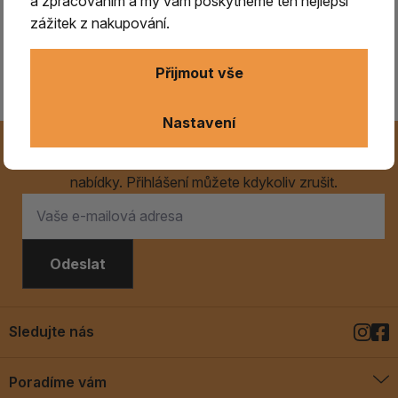
a zpracováním a my vám poskytneme ten nejlepší
zážitek z nakupování.
Prodávající se zavazuje informovat zákazníka
nejpozději do tří dnů od obdržení reklamace, o
Přijmout vše
způsobu vyřízení reklamace.
Nastavení
Novinky na Váš e-mail
Už nikdy nezmeškejte naše novinky, akce a speciální
nabídky. Přihlášení můžete kdykoliv zrušit.
Odeslat
Sledujte nás
Poradíme vám