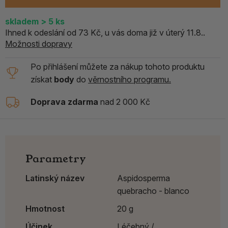
skladem
> 5
ks
Ihned k odeslání od 73 Kč, u vás doma již v úterý 11.8..
Možnosti dopravy
Po přihlášení můžete za nákup tohoto produktu
získat
body
do
věrnostního programu.
Doprava zdarma
nad 2 000 Kč
Parametry
Latinský název
Aspidosperma
quebracho - blanco
Hmotnost
20 g
Účinek
Léčebný /,