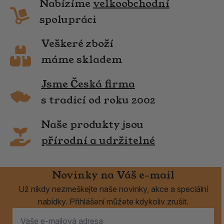
Nabízíme
velkoobchodní
spolupráci
Veškeré zboží
máme skladem
Jsme Česká firma
s tradicí od roku 2002
Naše produkty jsou
přírodní a udržitelné
Novinky na Váš e-mail
Už nikdy nezmeškejte naše novinky, akce a speciální
nabídky. Přihlášení můžete kdykoliv zrušit.