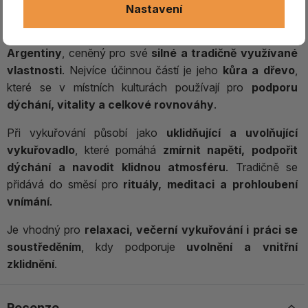
Quebracho – dřevo pro klid a uvolnění
Nastavení
Quebracho je
strom pocházející ze suchých oblastí
Argentiny
, ceněný pro své
silné a tradičně využívané
vlastnosti
. Nejvíce účinnou částí je jeho
kůra a dřevo
,
které se v místních kulturách používají pro
podporu
dýchání, vitality a celkové rovnováhy
.
Při vykuřování působí jako
uklidňující a uvolňující
vykuřovadlo
, které pomáhá
zmírnit napětí, podpořit
dýchání a navodit klidnou atmosféru
. Tradičně se
přidává do směsí pro
rituály, meditaci a prohloubení
vnímání
.
Je vhodný pro
relaxaci, večerní vykuřování i práci se
soustředěním
, kdy podporuje
uvolnění a vnitřní
zklidnění
.
Recenze