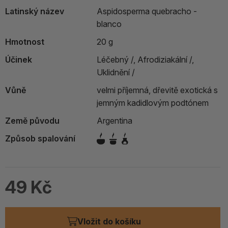
Latinský název
Aspidosperma quebracho -
blanco
Hmotnost
20 g
Účinek
Léčebný /,
Afrodiziakální /,
Uklidnění /
Vůně
velmi příjemná, dřevitě exotická s
jemným kadidlovým podtónem
Země původu
Argentina
Způsob spalování
49 Kč
Vložit do košíku