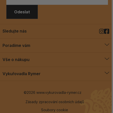
Odeslat
Sledujte nás
Poradíme vám
O vykuřovadlech
Vše o nákupu
Jak vykuřovat
Doprava a platba
Blog
Vykuřovadla Rymer
Obchodní podmínky
Vykuřovadla Rymer
Výměny a vrácení
©2026 www.vykurovadla-rymer.cz
O nás
Věrnostní program
Velkoobchod
Zásady zpracování osobních údajů
Soubory cookie
Kontakt