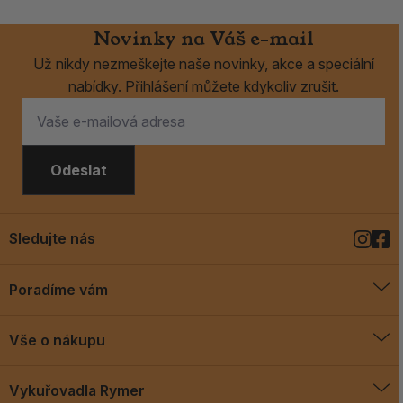
Novinky na Váš e-mail
Už nikdy nezmeškejte naše novinky, akce a speciální
nabídky. Přihlášení můžete kdykoliv zrušit.
Odeslat
Sledujte nás
Poradíme vám
O vykuřovadlech
Vše o nákupu
Jak vykuřovat
Doprava a platba
Blog
Vykuřovadla Rymer