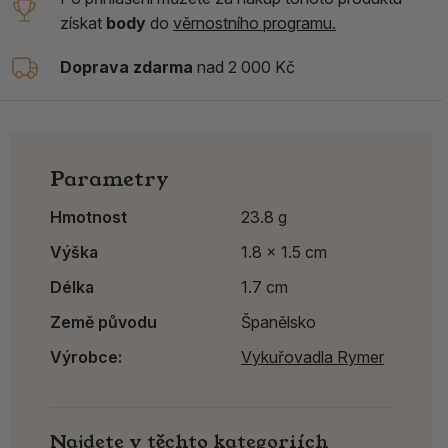
získat
body
do
věrnostního programu.
Doprava zdarma
nad 2 000 Kč
Parametry
Hmotnost
23.8 g
Výška
1.8 x 1.5 cm
Délka
1.7 cm
Země původu
Španělsko
Výrobce:
Vykuřovadla Rymer
Najdete v těchto kategoriích