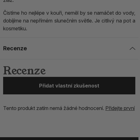
žláz.
Čistíme ho nejlépe v kouři, neměl by se namáčet do vody,
dobíjíme na nepřímém slunečním světle. Je citlivý na pot a
kosmetiku.
Recenze
Recenze
Přidat vlastní zkušenost
Tento produkt zatím nemá žádné hodnocení.
Přidejte první