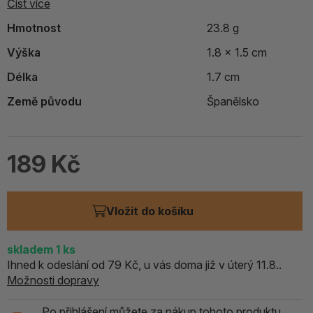
Číst více
Hmotnost
23.8 g
Výška
1.8 x 1.5 cm
Délka
1.7 cm
Země původu
Španělsko
189 Kč
Vložit do košíku
skladem
1
ks
Ihned k odeslání od 79 Kč, u vás doma již v úterý 11.8..
Možnosti dopravy
Po přihlášení můžete za nákup tohoto produktu